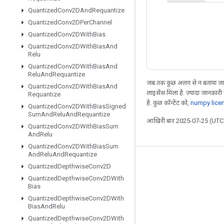
Quantized
Conv2DAnd
Requantize
Quantized
Conv2DPer
Channel
Quantized
Conv2DWith
Bias
Quantized
Conv2DWith
Bias
And
Relu
Quantized
Conv2DWith
Bias
And
Relu
And
Requantize
जब तक कुछ अलग से न बताया जाए
Quantized
Conv2DWith
Bias
And
लाइसेंस मिला है. ज़्यादा जानकारी
Requantize
है. कुछ कॉन्टेंट को,
numpy lice
Quantized
Conv2DWith
Bias
Signed
Sum
And
Relu
And
Requantize
आखिरी बार 2025-07-25 (UTC)
Quantized
Conv2DWith
Bias
Sum
And
Relu
Quantized
Conv2DWith
Bias
Sum
And
Relu
And
Requantize
जुड़े रहें
Quantized
Depthwise
Conv2D
Quantized
Depthwise
Conv2DWith
ब्लॉग
Bias
फ़ोरम
Quantized
Depthwise
Conv2DWith
Bias
And
Relu
GitHub
Quantized
Depthwise
Conv2DWith