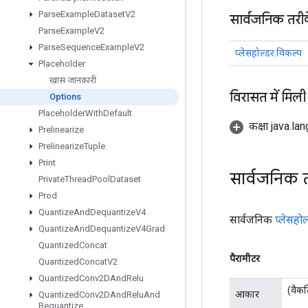
Parse
Example
Dataset
V2
सार्वजनिक तरी
Parse
Example
V2
Parse
Sequence
Example
V2
प्लेसहोल्डर.विकल्प
Placeholder
खास जानकारी
विरासत में मिली
Options
Placeholder
With
Default
कक्षा java.la
Prelinearize
Prelinearize
Tuple
Print
सार्वजनिक 
Private
Thread
Pool
Dataset
Prod
Quantize
And
Dequantize
V4
सार्वजनिक
प्लेसहोल
Quantize
And
Dequantize
V4Grad
Quantized
Concat
पैरामीटर
Quantized
Concat
V2
Quantized
Conv2DAnd
Relu
(वैकल
आकार
Quantized
Conv2DAnd
Relu
And
Requantize