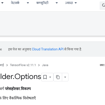
नेटवर्क
कम्यूनिटी
ज़्यादा
इस पेज का अनुवाद
Cloud Translation API
से किया गया है.
ीआई
TensorFlow v2.11.1
Java
क्या
lder
.
Options
वर्ग
प्लेसहोल्डर.विकल्प
े लिए वैकल्पिक विशेषताएँ