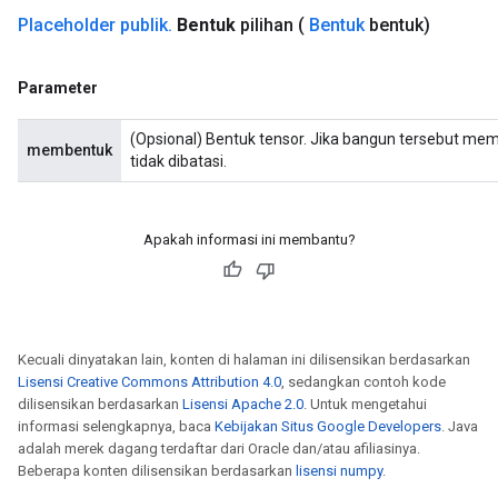
AndReluAndRequantize
Placeholder publik
.
Bentuk
pilihan
(
Bentuk
bentuk)
u
uAndRequantize
Parameter
(Opsional) Bentuk tensor. Jika bangun tersebut me
AndRelu
membentuk
tidak dibatasi.
AndReluAndRequantize
ize
Apakah informasi ini membantu?
Requantize
ize
Kecuali dinyatakan lain, konten di halaman ini dilisensikan berdasarkan
Lisensi Creative Commons Attribution 4.0
, sedangkan contoh kode
dilisensikan berdasarkan
Lisensi Apache 2.0
. Untuk mengetahui
informasi selengkapnya, baca
Kebijakan Situs Google Developers
. Java
adalah merek dagang terdaftar dari Oracle dan/atau afiliasinya.
Beberapa konten dilisensikan berdasarkan
lisensi numpy
.