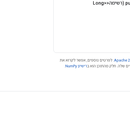
pu
(רשימה<Long>
Apache 2
. לפרטים נוספים, אפשר לקרוא את
רישיון NumPy‏
.