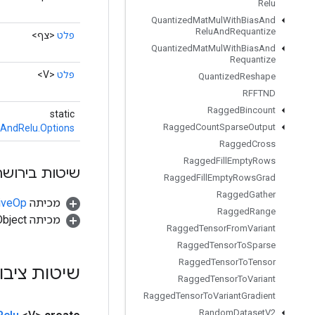
Relu
Quantized
Mat
Mul
With
Bias
And
Relu
And
Requantize
פלט
<צף>
Quantized
Mat
Mul
With
Bias
And
Requantize
פלט
<V>
Quantized
Reshape
RFFTND
Ragged
Bincount
static
Ragged
Count
Sparse
Output
AndRelu.Options
Ragged
Cross
Ragged
Fill
Empty
Rows
שיטות בירושה
Ragged
Fill
Empty
Rows
Grad
Ragged
Gather
מכיתה
tiveOp
Ragged
Range
מכיתה java.lang.Object
Ragged
Tensor
From
Variant
Ragged
Tensor
To
Sparse
Ragged
Tensor
To
Tensor
שיטות ציבו
Ragged
Tensor
To
Variant
Ragged
Tensor
To
Variant
Gradient
Random
Dataset
V2