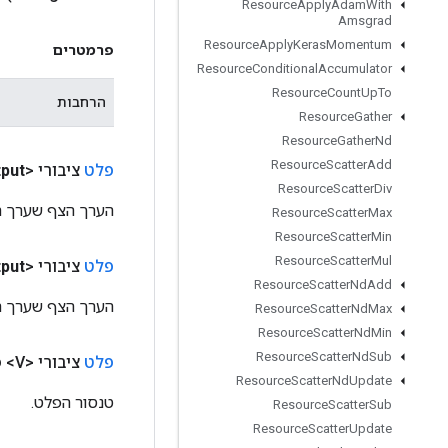
Resource
Apply
Adam
With
Amsgrad
Resource
Apply
Keras
Momentum
פרמטרים
Resource
Conditional
Accumulator
Resource
Count
Up
To
הרחבות
Resource
Gather
Resource
Gather
Nd
Resource
Scatter
Add
פלט
ציבורי <Float>
put
Resource
Scatter
Div
הערך הצף שערך הפ
Resource
Scatter
Max
Resource
Scatter
Min
Resource
Scatter
Mul
פלט
ציבורי <Float>
put
Resource
Scatter
Nd
Add
הערך הצף שערך הפ
Resource
Scatter
Nd
Max
Resource
Scatter
Nd
Min
Resource
Scatter
Nd
Sub
פלט
ציבורי <V>
פ
Resource
Scatter
Nd
Update
טנסור הפלט.
Resource
Scatter
Sub
Resource
Scatter
Update