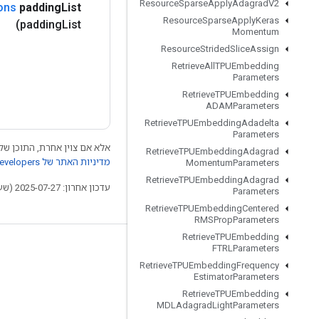
Resource
Sparse
Apply
Adagrad
V2
ons
padding
List
Resource
Sparse
Apply
Keras
padding
List)
Momentum
Resource
Strided
Slice
Assign
Retrieve
All
TPUEmbedding
Parameters
Retrieve
TPUEmbedding
ADAMParameters
Retrieve
TPUEmbedding
Adadelta
Parameters
אלא אם צוין אחרת, התוכן של 
Retrieve
TPUEmbedding
Adagrad
מדיניות האתר של Google Developers‏
Momentum
Parameters
Retrieve
TPUEmbedding
Adagrad
עדכון אחרון: 2025-07-27 (שעון UTC).
Parameters
Retrieve
TPUEmbedding
Centered
RMSProp
Parameters
Retrieve
TPUEmbedding
FTRLParameters
לא להתנתק
Retrieve
TPUEmbedding
Frequency
בלוג
Estimator
Parameters
Retrieve
TPUEmbedding
פורום
MDLAdagrad
Light
Parameters