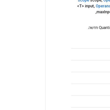
scope
scope
,
Ope
<T> input
,
Operan
,
max
Inp