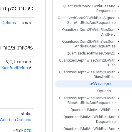
Quantized
Conv2DWith
Bias
And
כיתות מקוננו
Requantize
Quantized
Conv2DWith
Bias
Signed
מעמד
.Options
Sum
And
Relu
And
Requantize
Quantized
Conv2DWith
Bias
Sum
And
Relu
Quantized
Conv2DWith
Bias
Sum
שיטות ציבוריו
And
Relu
And
Requantize
Quantized
Depthwise
Conv2D
Quantized
Depthwise
Conv2DWith
סטטי <V, T, U>
Bias
hBiasAndRelu
<V>
Quantized
Depthwise
Conv2DWith
Bias
And
Relu
סקירה כללית
Options
Quantized
Depthwise
Conv2DWith
Bias
And
Relu
And
Requantize
Quantized
Mat
Mul
With
Bias
static
Quantized
Mat
Mul
With
Bias
And
AndRelu.Options
Dequantize
Quantized
Mat
Mul
With
Bias
And
פלט
<צף>