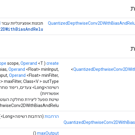
ת
d
QuantizedDepthwiseConv2DWithBiasAndRelu
תכונות אופציונליות עבור
2DWith
Bias
And
Relu
ת
create
(
<T> קלט,
Operand
scope,
ope
bias,
Operand
<Float> minInput,
QuantizedDepthwiseConv2DWit
nput,
Operand
<Float> minFilter,
רשימה<Long> צעדים, ריפוד מחרוזת,
אפשרויות)
שיטת מפעל ליצירת מחלקה העוטפ
dDepthwiseConv2DWithBiasAndRelu
הרחבות
(הרחבות רשימה<Long>)
QuantizedDepthwiseConv2DWithBias
()
maxOutput