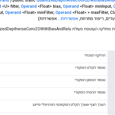
rand
(
public static
Quantized
Depthwise
Conv2DWith
Bias
And
d
<U> filter
,
Operand
<Float> bias
,
Operand
<Float> min
Input
,
ut
,
Operand
<Float> min
Filter
,
Operand
<Float> > max
Filter
,
Cl
,
ריפוד מחרוזת
,
אפשרויות
.
.
.
אפשרויות)
לת QuantizedDepthwiseConv2DWithBiasAndRelu חדשה.
ההיקף הנוכחי
טנסור הקלט המקורי.
טנסור המסנן המקורי.
טנסור ההטיה המקורי.
הערך הצף שערך הקלט המקוונטי המינימלי מייצג.