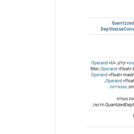
Quantize
Depthwise
Conv
Operand
<U>
sc
filter,
Operand
<Float> 
Operand
<Float> maxI
<Float> maxFilter, Class<V > outType,
Operand
אפשרויות...
ת פעולת
Quantize חדשה.