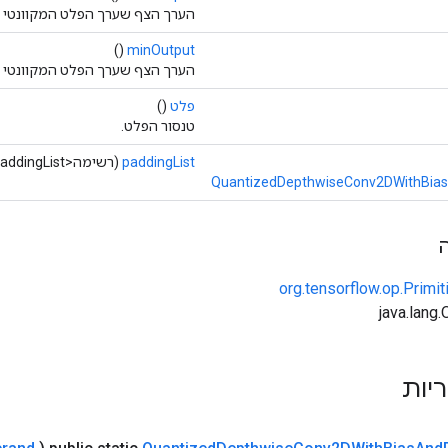
הערך הצף שערך הפלט המקוונטי ה
()
minOutput
הערך הצף שערך הפלט המקוונטי המ
פלט
()
טנסור הפלט.
paddingList
(רשימה<Long> paddingList)
QuantizedDepthwiseConv2DWithBias
org.tensorflow.op.Primi
ריות