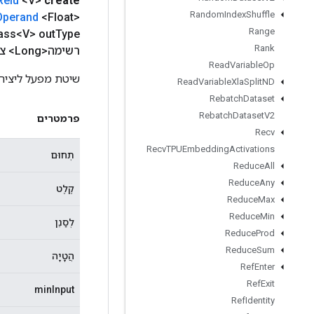
Relu
<V>
create
Random
Index
Shuffle
Operand
<Float>
Range
ass<V> out
Type
Rank
רשימה<Long> צעדים
Read
Variable
Op
שיטת מפעל ליצירת מחלקה העוטפת פעו
Read
Variable
Xla
Split
ND
Rebatch
Dataset
Rebatch
Dataset
V2
פרמטרים
Recv
Recv
TPUEmbedding
Activations
תְחוּם
Reduce
All
Reduce
Any
קֶלֶט
Reduce
Max
Reduce
Min
לְסַנֵן
Reduce
Prod
Reduce
Sum
הֲטָיָה
Ref
Enter
Ref
Exit
minInput
Ref
Identity