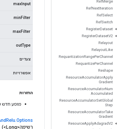
Ref
Merge
maxInput
Ref
Next
Iteration
Ref
Select
minFilter
Ref
Switch
Register
Dataset
maxFilter
Register
Dataset
V2
Relayout
outType
Relayout
Like
Requantization
Range
Per
Channel
צעדים
Requantize
Per
Channel
Reshape
אפשרויות
Resource
Accumulator
Apply
Gradient
Resource
Accumulator
Num
החזרות
Accumulated
Resource
Accumulator
Set
Global
מופע חדש של epthwiseConv2DWithBiasAndRelu
Step
Resource
Accumulator
Take
Gradient
And
Relu
.
Options
Resource
Apply
Adagrad
V2
רשימה<Long>)