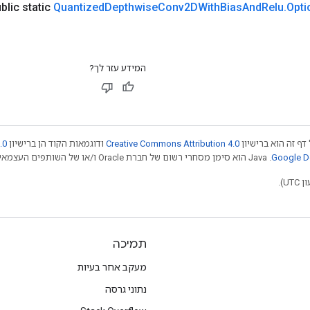
blic static
Quantized
Depthwise
Conv2DWith
Bias
And
Relu
.
Opti
המידע עזר לך?
דף זה הוא ברישיון
Creative Commons Attribution 4.0
ודוגמאות הקוד הן ברישיון
.0
.‏ Java הוא סימן מסחרי רשום של חברת Oracle ו/או של השותפים העצמאיים שלה. חלק מהתוכן הוא ב
תמיכה
מעקב אחר בעיות
נתוני גרסה