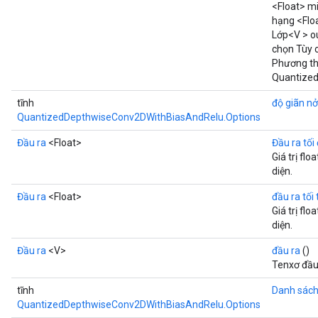
<Float> m
hạng <Floa
Lớp<V > ou
chọn Tùy
Phương th
Quantize
tĩnh
độ giãn nở
QuantizedDepthwiseConv2DWithBiasAndRelu.Options
Đầu ra
<Float>
Đầu ra tối
Giá trị flo
diện.
Đầu ra
<Float>
đầu ra tối 
Giá trị flo
diện.
Đầu ra
<V>
đầu ra
()
Tenxơ đầu
tĩnh
Danh sác
QuantizedDepthwiseConv2DWithBiasAndRelu.Options