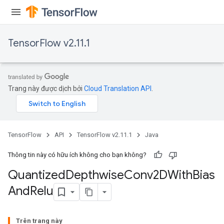
TensorFlow v2.11.1
ize
Trang này được dịch bởi
Cloud Translation API
.
Requantize
TensorFlow
API
TensorFlow v2.11.1
Java
ize
AndReluAndRequantize
Thông tin này có hữu ích không cho bạn không?
u
Quantized
Depthwise
Conv2DWith
Bias
uAndRequantize
And
Relu
AndRelu
Trên trang này