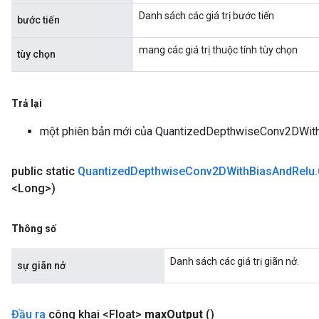
Danh sách các giá trị bước tiến
bước tiến
mang các giá trị thuộc tính tùy chọn
tùy chọn
m
Trả lại
một phiên bản mới của QuantizedDepthwiseConv2DWit
rs
eters
ntumParameters
public static
Quantized
Depthwise
Conv2DWith
Bias
And
Relu
.
ters
<Long>)
ropParameters
s
Thông số
atorParameters
ghtParameters
Danh sách các giá trị giãn nở.
sự giãn nở
meters
adParameters
rameters
Đầu ra
công khai <Float>
max
Output
()
eters