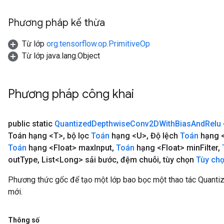
Phương pháp kế thừa
Từ lớp
org.tensorflow.op.PrimitiveOp
Từ lớp java.lang.Object
Phương pháp công khai
public static
Quantized
Depthwise
Conv2DWith
Bias
And
Relu
Toán hạng <T>
,
bộ lọc
Toán
hạng <U>
,
Độ lệch
Toán
hạng <
Toán
hạng <Float> max
Input
,
Toán
hạng <Float> min
Filter
,
out
Type
,
List<Long> sải bước
,
đệm chuỗi
,
tùy chọn
Tùy ch
Phương thức gốc để tạo một lớp bao bọc một thao tác Quan
mới.
Thông số