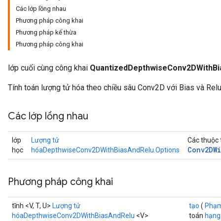
Các lớp lồng nhau
Phương pháp công khai
AndReluAndRequantize
Phương pháp kế thừa
Phương pháp công khai
ize
lớp cuối cùng công khai
QuantizedDepthwiseConv2DWithBi
Requantize
ize
Tính toán lượng tử hóa theo chiều sâu Conv2D với Bias và Relu
Các lớp lồng nhau
lớp
Lượng tử
Các thuộc 
Conv2DWi
học
hóaDepthwiseConv2DWithBiasAndRelu.Options
Phương pháp công khai
tĩnh <V, T, U>
Lượng tử
tạo
(
Phạ
hóaDepthwiseConv2DWithBiasAndRelu
<V>
toán
hạng