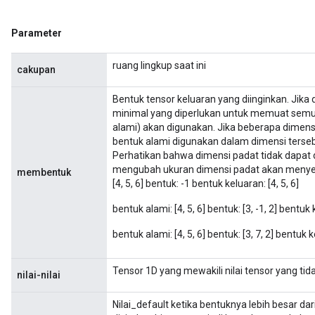
Parameter
m
ruang lingkup saat ini
cakupan
Bentuk tensor keluaran yang diinginkan. Jika 
minimal yang diperlukan untuk memuat semu
rs
alami) akan digunakan. Jika beberapa dimensi
eters
bentuk alami digunakan dalam dimensi terseb
Perhatikan bahwa dimensi padat tidak dapat
ntumParameters
mengubah ukuran dimensi padat akan menyeba
membentuk
ters
[4, 5, 6] bentuk: -1 bentuk keluaran: [4, 5, 6]
ropParameters
s
bentuk alami: [4, 5, 6] bentuk: [3, -1, 2] bentuk k
atorParameters
bentuk alami: [4, 5, 6] bentuk: [3, 7, 2] bentuk ke
ghtParameters
meters
Tensor 1D yang mewakili nilai tensor yang tida
nilai-nilai
adParameters
rameters
Nilai_default ketika bentuknya lebih besar dari
eters