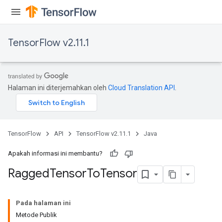
AndRelu
AndReluAndRequantize
TensorFlow v2.11.1
ize
Requantize
ize
Halaman ini diterjemahkan oleh
Cloud Translation API
.
TensorFlow
API
TensorFlow v2.11.1
Java
Apakah informasi ini membantu?
Ragged
Tensor
To
Tensor
Pada halaman ini
Metode Publik