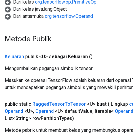
Dari kelas
org.tensorflow.op.PrimitiveOp
Dari kelas java.lang.Object
Dari antarmuka
org.tensorflow.Operand
Metode Publik
Keluaran
publik <U>
sebagai Keluaran
()
Mengembalikan pegangan simbolik tensor.
Masukan ke operasi TensorFlow adalah keluaran dari operasi 
untuk mendapatkan pegangan simbolis yang mewakili perhitun
public static
Ragged
Tensor
To
Tensor
<U>
buat
( Lingkup
c
Operand
<U>
,
Operand
<U> default
Value
,
Iterable<
Operan
List<String> row
Partition
Types)
Metode pabrik untuk membuat kelas yang membungkus opera