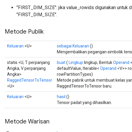
"FIRST_DIM_SIZE": jika value_rowids digunakan untuk d
"FIRST_DIM_SIZE".
Metode Publik
Keluaran
<U>
sebagai Keluaran
()
Mengembalikan pegangan simbolik tens
statis <U, T perpanjang
buat
(
Lingkup
lingkup, Bentuk
Operand
<
Angka, V perpanjang
defaultValue, Iterable<
Operand
<V>> ro
Angka>
rowPartitionTypes)
RaggedTensorToTensor
Metode pabrik untuk membuat kelas y
<U>
RaggedTensorToTensor baru.
Keluaran
<U>
hasil
()
Tensor padat yang dihasilkan.
Metode Warisan