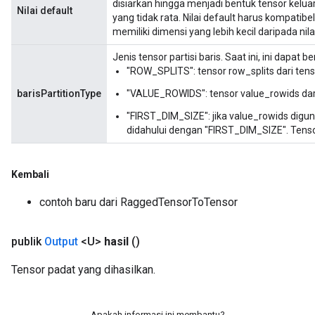
disiarkan hingga menjadi bentuk tensor keluar
Nilai default
ientDescentParameters
yang tidak rata. Nilai default harus kompatibe
memiliki dimensi yang lebih kecil daripada nila
Jenis tensor partisi baris. Saat ini, ini dapat b
"ROW_SPLITS": tensor row_splits dari tenso
barisPartitionType
"VALUE_ROWIDS": tensor value_rowids dari 
"FIRST_DIM_SIZE": jika value_rowids dig
didahului dengan "FIRST_DIM_SIZE". Tenso
Kembali
contoh baru dari RaggedTensorToTensor
publik
Output
<U>
hasil
()
Tensor padat yang dihasilkan.
Apakah informasi ini membantu?