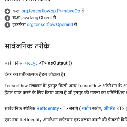
कक्षा
org.tensorflow.op.PrimitiveOp
से
कक्षा java.lang.Object से
इंटरफ़ेस
org.tensorflow.Operand
से
सार्वजनिक तरीके
सार्वजनिक
आउटपुट
<T>
as
Output
()
टेंसर का प्रतीकात्मक हैंडल लौटाता है।
TensorFlow संचालन के इनपुट किसी अन्य TensorFlow ऑपरेशन के आउटप
हैंडल प्राप्त करने के लिए किया जाता है जो इनपुट की गणना का प्रतिनिधित्व 
सार्वजनिक स्थैतिक
Ref
Identity
<T>
बनाएं
(
स्कोप
स्कोप
,
ऑपरेंड
<T> इ
एक नया RefIdentity ऑपरेशन लपेटकर एक क्लास बनाने की फ़ैक्टरी विध