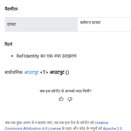
पैरामीटर
m
वर्तमान दायरा
दायरा
rs
eters
रिटर्न
ntumParameters
RefIdentity का एक नया उदाहरण
ters
ropParameters
s
सार्वजनिक
आउटपुट
<T>
आउटपुट
()
atorParameters
ghtParameters
meters
क्या इस कॉन्टेंट से आपको मदद मिली?
adParameters
rameters
eters
ientDescentParameters
जब तक कुछ अलग से न बताया जाए, तब तक इस पेज के कॉन्टेंट को
Creative
Commons Attribution 4.0 License
के तहत और कोड के नमूनों को
Apache 2.0