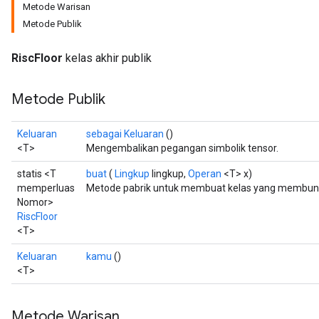
Metode Warisan
Metode Publik
RiscFloor
kelas akhir publik
Metode Publik
Keluaran
sebagai Keluaran
()
<T>
Mengembalikan pegangan simbolik tensor.
statis <T
buat
(
Lingkup
lingkup,
Operan
<T> x)
memperluas
Metode pabrik untuk membuat kelas yang membungk
Nomor>
RiscFloor
<T>
Keluaran
kamu
()
<T>
Metode Warisan