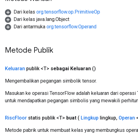
Dari kelas
org.tensorflow.op.PrimitiveOp
Dari kelas java.lang.Object
Dari antarmuka
org.tensorflow.Operand
Metode Publik
Keluaran
publik <T>
sebagai Keluaran
()
Mengembalikan pegangan simbolik tensor.
Masukan ke operasi TensorFlow adalah keluaran dari operasi 
untuk mendapatkan pegangan simbolis yang mewakili perhitun
Risc
Floor
statis publik <T>
buat
(
Lingkup
lingkup
,
Operan
<
Metode pabrik untuk membuat kelas yang membungkus operas