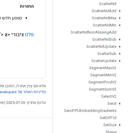
Scatter
Nd
החזרות
Scatter
Nd
Add
מופע חדש של Mul
Scatter
Nd
Max
Scatter
Nd
Min
Scatter
Nd
Non
Aliasing
Add
פלט
ציבורי <T>
z
Scatter
Nd
Sub
Scatter
Nd
Update
Scatter
Sub
Scatter
Update
Segment
Max
V2
Segment
Min
V2
Segment
Prod
V2
אלא אם צוין אחרת, התוכן של 
Segment
Sum
V2
מדיניות האתר של Google Developers‏
Select
V2
עדכון אחרון: 2025-07-26 (שעון UTC).
Send
Send
TPUEmbedding
Gradients
Set
Diff1d
Set
Size
לא להתנתק
Shape