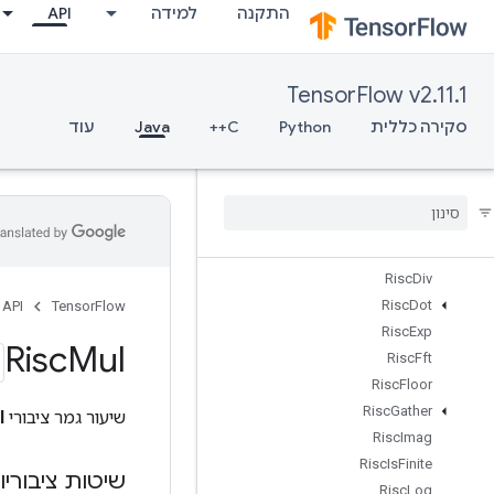
התקנה
למידה
API
RiscBinaryArithmetic
RiscBinaryComparison
RiscBitcast
TensorFlow v2.11.1
RiscBroadcast
RiscCast
סקירה כללית
Python
C++
Java
עוד
RiscCeil
Risc
Cholesky
Risc
Concat
Risc
Conv
Risc
Cos
Risc
Div
Risc
Dot
API
TensorFlow
Risc
Exp
Risc
Mul
Risc
Fft
Risc
Floor
Risc
Gather
שיעור גמר ציבורי
l
Risc
Imag
Risc
Is
Finite
שיטות ציבוריו
Risc
Log