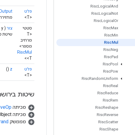
Risc
Logical
And
פלט
Output
Risc
Logical
Not
<T>
מחזירה 
Risc
Logical
Or
סטטי
צור
(
y)
Risc
Max
<T
שיטת מפע
Risc
Min
מרחיב
Risc
Mul
מספר>
Risc
Neg
RiscMul
Risc
Pad
<T>
Risc
Pool
פלט
z
()
Risc
Pow
<T>
Risc
Random
Uniform
Risc
Real
שיטות בירושה
Risc
Reduce
Risc
Rem
מכיתה
tiveOp
Risc
Reshape
מכיתה java.lang.Object
Risc
Reverse
מממשק
rand
Risc
Scatter
Risc
Shape