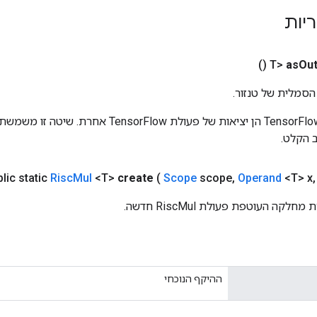
ריות
()
as
Out
הסמלית של טנזור.
כניסות לפעולות TensorFlow הן יציאות של פעולת rFlow
 הקלט.
lic static
Risc
Mul
<T>
create
(
Scope
scope
,
Operand
<T> x
,
קה העוטפת פעולת RiscMul חדשה.
ההיקף הנוכחי