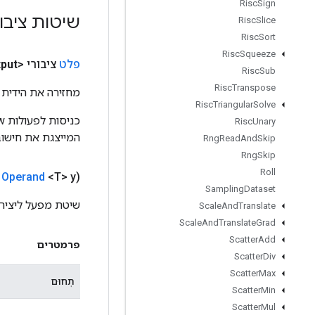
Risc
Sign
שיטות ציבו
Risc
Slice
Risc
Sort
Risc
Squeeze
פלט
ציבורי <T>
put
Risc
Sub
Risc
Transpose
מחזירה את הידית 
Risc
Triangular
Solve
Risc
Unary
המייצגת את חישוב
Rng
Read
And
Skip
Rng
Skip
Roll
Operand
<T> y)
Sampling
Dataset
שיטת מפעל ליצירת מחל
Scale
And
Translate
Scale
And
Translate
Grad
Scatter
Add
פרמטרים
Scatter
Div
Scatter
Max
תְחוּם
Scatter
Min
Scatter
Mul