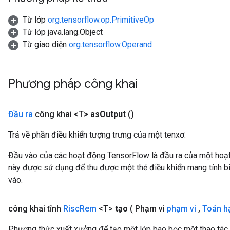
Từ lớp
org.tensorflow.op.PrimitiveOp
Từ lớp java.lang.Object
Từ giao diện
org.tensorflow.Operand
Phương pháp công khai
Đầu ra
công khai <T>
as
Output
()
Trả về phần điều khiển tượng trưng của một tenxơ.
Đầu vào của các hoạt động TensorFlow là đầu ra của một ho
này được sử dụng để thu được một thẻ điều khiển mang tính bi
vào.
công khai tĩnh
Risc
Rem
<T>
tạo
( Phạm vi
phạm vi
,
Toán h
Phương thức xuất xưởng để tạo một lớp bao bọc một thao tác