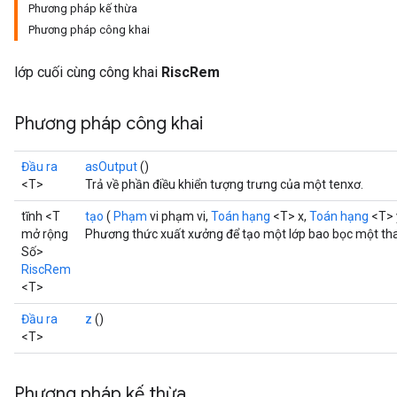
Phương pháp kế thừa
Phương pháp công khai
lớp cuối cùng công khai
RiscRem
Phương pháp công khai
Đầu ra
asOutput
()
<T>
Trả về phần điều khiển tượng trưng của một tenxơ.
tĩnh <T
tạo
(
Phạm
vi phạm vi,
Toán hạng
<T> x,
Toán hạng
<T> 
mở rộng
Phương thức xuất xưởng để tạo một lớp bao bọc một th
Số>
RiscRem
<T>
Đầu ra
z
()
<T>
Phương pháp kế thừa