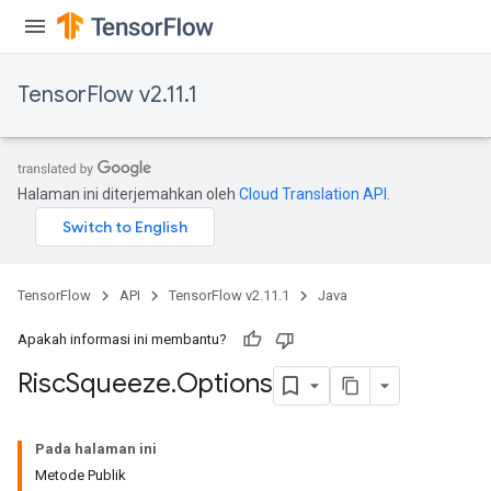
TensorFlow v2.11.1
Halaman ini diterjemahkan oleh
Cloud Translation API
.
TensorFlow
API
TensorFlow v2.11.1
Java
Apakah informasi ini membantu?
Risc
Squeeze
.
Options
Pada halaman ini
Metode Publik