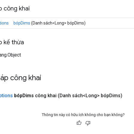
 công khai
tions
bópDims
(Danh sách<Long> bópDims)
 kế thừa
lang.Object
áp công khai
ptions
bóp
Dims
công khai
(Danh sách<Long> bóp
Dims)
Thông tin này có hữu ích không cho bạn không?