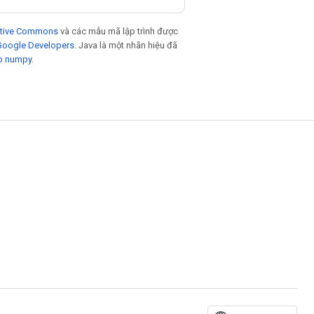
eative Commons
và các mẫu mã lập trình được
 Google Developers
. Java là một nhãn hiệu đã
p numpy
.