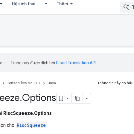
Hệ sinh thái
Thêm
Trang này được dịch bởi
Cloud Translation API
.
TensorFlow v2.11.1
Java
Thông tin này có hữ
eeze
.
Options
ai
RiscSqueeze.Options
chọn cho
RiscSqueeze