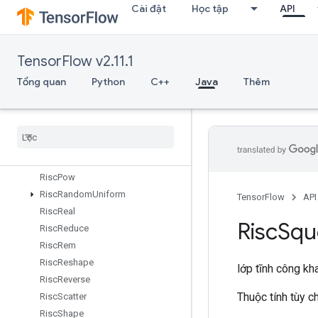
RiscLog
Cài đặt
Học tập
API
RiscLogicalAnd
RiscLogicalNot
TensorFlow v2.11.1
RiscLogicalOr
RiscMax
Tổng quan
Python
C++
Java
Thêm
RiscMin
Risc
Mul
Risc
Neg
Risc
Pad
Risc
Pool
Risc
Pow
Risc
Random
Uniform
TensorFlow
API
Risc
Real
Risc
Squ
Risc
Reduce
Risc
Rem
Risc
Reshape
lớp tĩnh công kh
Risc
Reverse
Thuộc tính tùy 
Risc
Scatter
Risc
Shape