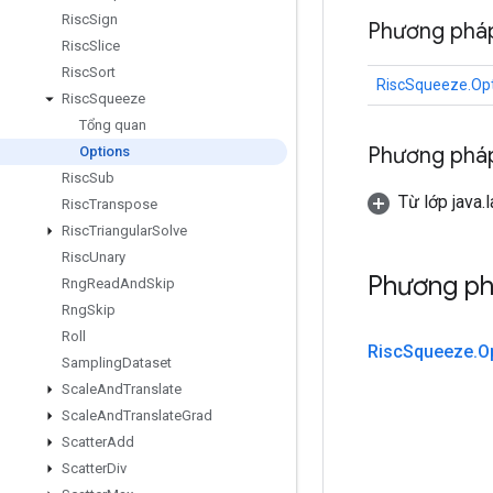
Risc
Sign
Phương pháp
Risc
Slice
Risc
Sort
RiscSqueeze.Op
Risc
Squeeze
Tổng quan
Phương pháp
Options
Risc
Sub
Từ lớp java.
Risc
Transpose
Risc
Triangular
Solve
Risc
Unary
Phương ph
Rng
Read
And
Skip
Rng
Skip
Roll
Risc
Squeeze
.
O
Sampling
Dataset
Scale
And
Translate
Scale
And
Translate
Grad
Scatter
Add
Scatter
Div