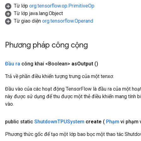
Từ lớp
org.tensorflow.op.PrimitiveOp
Từ lớp java.lang.Object
Từ giao diện
org.tensorflow.Operand
Phương pháp công cộng
Đầu ra
công khai <Boolean>
as
Output
()
Trả về phần điều khiển tượng trưng của một tenxơ.
Đầu vào của các hoạt động TensorFlow là đầu ra của một ho
này được sử dụng để thu được một thẻ điều khiển mang tính bi
vào.
public static
Shutdown
TPUSystem
create
(
Phạm
vi phạm v
Phương thức gốc để tạo một lớp bao bọc một thao tác Shut