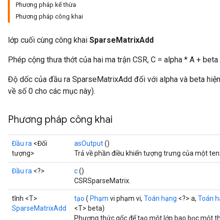
Phương pháp kế thừa
Phương pháp công khai
lớp cuối cùng công khai
SparseMatrixAdd
Phép cộng thưa thớt của hai ma trận CSR, C = alpha * A + beta 
Độ dốc của đầu ra SparseMatrixAdd đối với alpha và beta hiệ
về số 0 cho các mục này).
Phương pháp công khai
Đầu ra
<Đối
asOutput
()
tượng>
Trả về phần điều khiển tượng trưng của một ten
Đầu ra
<?>
c
()
CSRSparseMatrix.
tĩnh <T>
tạo
(
Phạm
vi phạm vi,
Toán hạng
<?> a,
Toán h
SparseMatrixAdd
<T> beta)
Phương thức gốc để tạo một lớp bao bọc một t