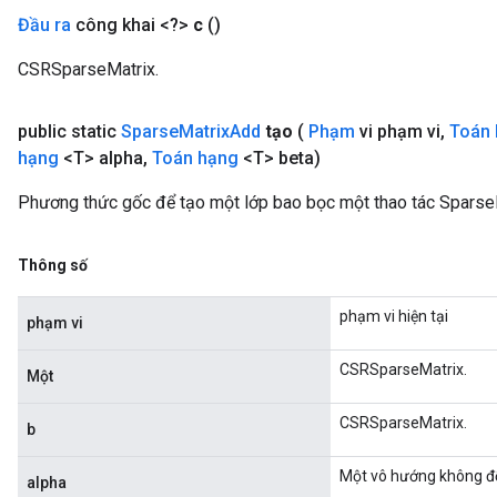
Đầu ra
công khai <?>
c
()
CSRSparseMatrix.
public static
Sparse
Matrix
Add
tạo
(
Phạm
vi phạm vi
,
Toán
hạng
<T> alpha
,
Toán hạng
<T> beta)
Phương thức gốc để tạo một lớp bao bọc một thao tác Sparse
Thông số
x
phạm vi hiện tại
phạm vi
CSRSparseMatrix.
Một
CSRSparseMatrix.
b
Một vô hướng không đổ
alpha