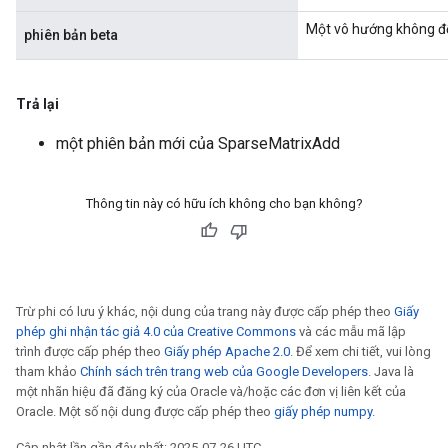
Một vô hướng không đổ
phiên bản beta
Trả lại
một phiên bản mới của SparseMatrixAdd
Thông tin này có hữu ích không cho bạn không?
Trừ phi có lưu ý khác, nội dung của trang này được cấp phép theo
Giấy
phép ghi nhận tác giả 4.0 của Creative Commons
và các mẫu mã lập
trình được cấp phép theo
Giấy phép Apache 2.0
. Để xem chi tiết, vui lòng
tham khảo
Chính sách trên trang web của Google Developers
. Java là
một nhãn hiệu đã đăng ký của Oracle và/hoặc các đơn vị liên kết của
Oracle. Một số nội dung được cấp phép theo
giấy phép numpy
.
Cập nhật lần gần đây nhất: 2025-07-26 UTC.