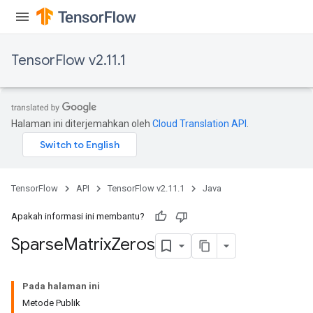
TensorFlow v2.11.1
Halaman ini diterjemahkan oleh
Cloud Translation API
.
TensorFlow
API
TensorFlow v2.11.1
Java
Apakah informasi ini membantu?
Sparse
Matrix
Zeros
Pada halaman ini
Metode Publik