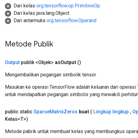
Dari kelas
org.tensorflow.op.PrimitiveOp
Dari kelas java.lang.Object
Dari antarmuka
org.tensorflow.Operand
Metode Publik
Output
publik <Objek>
as
Output
()
Mengembalikan pegangan simbolik tensor.
Masukan ke operasi TensorFlow adalah keluaran dari operasi 
untuk mendapatkan pegangan simbolis yang mewakili perhitun
public static
Sparse
Matrix
Zeros
buat
(
Lingkup lingkup
,
Op
Kelas<T>)
Metode pabrik untuk membuat kelas yang membungkus operas