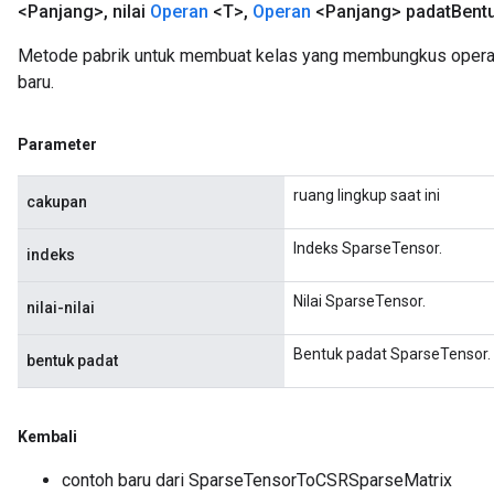
<Panjang>
,
nilai
Operan
<T>
,
Operan
<Panjang> padat
Bent
Metode pabrik untuk membuat kelas yang membungkus oper
baru.
Parameter
ruang lingkup saat ini
cakupan
Indeks SparseTensor.
indeks
Nilai SparseTensor.
nilai-nilai
Bentuk padat SparseTensor.
bentuk padat
Kembali
contoh baru dari SparseTensorToCSRSparseMatrix