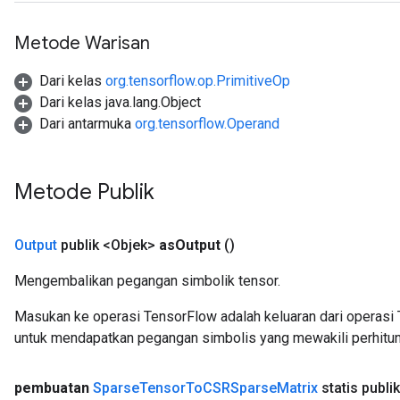
Metode Warisan
Dari kelas
org.tensorflow.op.PrimitiveOp
Dari kelas java.lang.Object
Dari antarmuka
org.tensorflow.Operand
Metode Publik
Output
publik <Objek>
as
Output
()
Mengembalikan pegangan simbolik tensor.
x
Masukan ke operasi TensorFlow adalah keluaran dari operasi 
untuk mendapatkan pegangan simbolis yang mewakili perhitun
pembuatan
Sparse
Tensor
To
CSRSparse
Matrix
statis publik