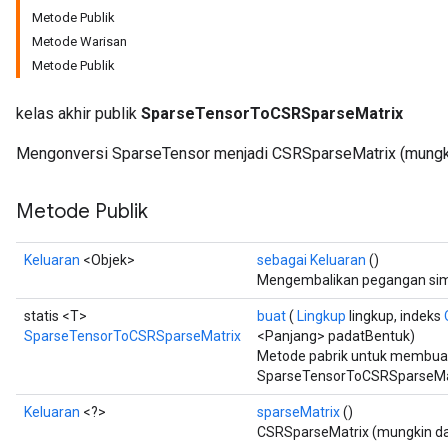
Metode Publik
Metode Warisan
Metode Publik
kelas akhir publik
SparseTensorToCSRSparseMatrix
Mengonversi SparseTensor menjadi CSRSparseMatrix (mungki
Metode Publik
Keluaran
<Objek>
sebagai Keluaran
()
Mengembalikan pegangan simb
statis <T>
buat
(
Lingkup
lingkup, indeks
SparseTensorToCSRSparseMatrix
<Panjang> padatBentuk)
Metode pabrik untuk membua
SparseTensorToCSRSparseMat
Keluaran
<?>
sparseMatrix
()
CSRSparseMatrix (mungkin da