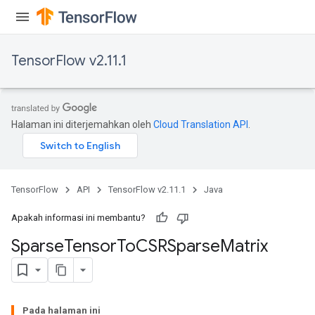
TensorFlow v2.11.1
Halaman ini diterjemahkan oleh
Cloud Translation API
.
TensorFlow
API
TensorFlow v2.11.1
Java
Apakah informasi ini membantu?
Sparse
Tensor
To
CSRSparse
Matrix
Pada halaman ini