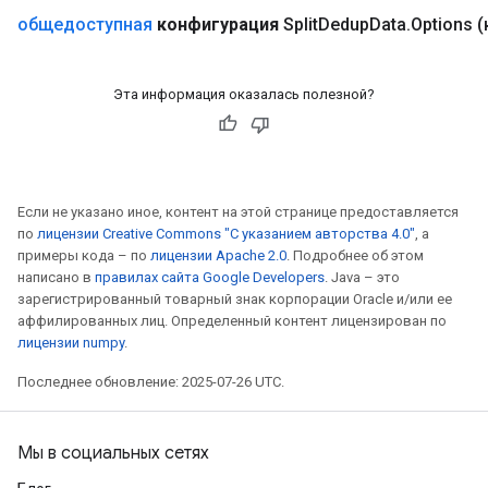
общедоступная
конфигурация
Split
Dedup
Data
.
Options
(
Эта информация оказалась полезной?
Если не указано иное, контент на этой странице предоставляется
по
лицензии Creative Commons "С указанием авторства 4.0"
, а
примеры кода – по
лицензии Apache 2.0
. Подробнее об этом
написано в
правилах сайта Google Developers
. Java – это
x
зарегистрированный товарный знак корпорации Oracle и/или ее
аффилированных лиц. Определенный контент лицензирован по
лицензии numpy
.
Последнее обновление: 2025-07-26 UTC.
Мы в социальных сетях