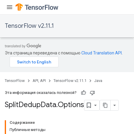
TensorFlow v2.11.1
Эта страница переведена с помощью
Cloud Translation API
.
TensorFlow
API, API
TensorFlow v2.11.1
Java
Эта информация оказалась полезной?
Split
Dedup
Data
.
Options
Содержание
Публичные методы