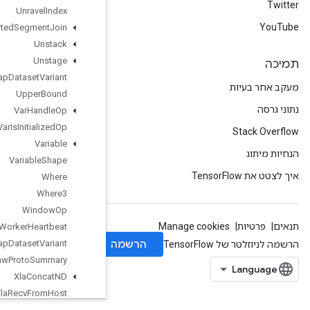
Unravel
Index
Unsorted
Segment
Join
Unstack
Unstage
Unwrap
Dataset
Variant
Upper
Bound
Var
Handle
Op
Var
Is
Initialized
Op
Variable
Variable
Shape
Where
Where3
Window
Op
Worker
Heartbeat
Wrap
Dataset
Variant
Write
Raw
Proto
Summary
Xla
Concat
ND
Xla
Recv
From
Host
Xla
Recv
TPUEmbedding