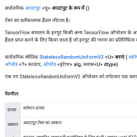
सार्वजनिक
आउटपुट
<यू>
आउटपुट के रूप में
()
टेंसर का प्रतीकात्मक हैंडल लौटाता है।
TensorFlow संचालन के इनपुट किसी अन्य TensorFlow ऑपरेशन के आउटप
हैंडल प्राप्त करने के लिए किया जाता है जो इनपुट की गणना का प्रतिनिधित्व 
सार्वजनिक स्थैतिक
Stateless
Random
Uniform
V2
<U>
बनाएं
(
स्को
ऑपरेंड
<?> काउंटर
,
ऑपरेंड
<इंटेगर> alg
,
क्लास<U> dtype)
एक नए StatelessRandomUniformV2 ऑपरेशन को लपेटकर एक क्लास बन
पैरामीटर
वर्तमान दायरा
दायरा
आउटपुट टेंसर का आकार.
आकार