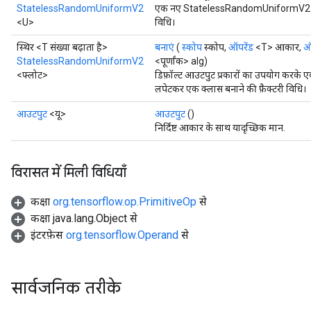
StatelessRandomUniformV2
एक नए StatelessRandomUniformV2 ऑपर
<U>
विधि।
स्थिर <T संख्या बढ़ाता है>
बनाएं
(
स्कोप
स्कोप,
ऑपरेंड
<T> आकार,
ऑ
StatelessRandomUniformV2
<पूर्णांक> alg)
<फ्लोट>
डिफ़ॉल्ट आउटपुट प्रकारों का उपयोग क
लपेटकर एक क्लास बनाने की फ़ैक्टरी विधि।
आउटपुट
<यू>
आउटपुट
()
निर्दिष्ट आकार के साथ यादृच्छिक मान.
विरासत में मिली विधियाँ
कक्षा
org.tensorflow.op.PrimitiveOp
से
कक्षा java.lang.Object से
इंटरफ़ेस
org.tensorflow.Operand
से
सार्वजनिक तरीके