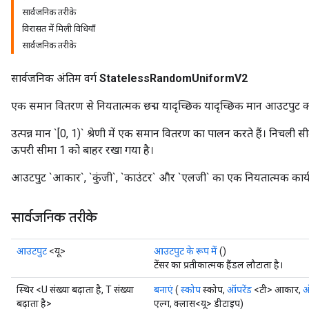
सार्वजनिक तरीके
x
विरासत में मिली विधियाँ
सार्वजनिक तरीके
सार्वजनिक अंतिम वर्ग
StatelessRandomUniformV2
एक समान वितरण से नियतात्मक छद्म यादृच्छिक यादृच्छिक मान आउटपुट क
उत्पन्न मान `[0, 1)` श्रेणी में एक समान वितरण का पालन करते हैं। निचली 
ऊपरी सीमा 1 को बाहर रखा गया है।
आउटपुट `आकार`, `कुंजी`, `काउंटर` और `एलजी` का एक नियतात्मक कार्य 
सार्वजनिक तरीके
आउटपुट
<यू>
आउटपुट के रूप में
()
टेंसर का प्रतीकात्मक हैंडल लौटाता है।
स्थिर <U संख्या बढ़ाता है, T संख्या
बनाएं
(
स्कोप
स्कोप,
ऑपरेंड
<टी> आकार,
ऑ
बढ़ाता है>
एल्ग, क्लास<यू> डीटाइप)