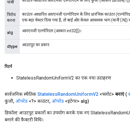
काउंटर-आधारित आरएनजी एल्गोरिदम के लिए कुंजी (आकार uint64[1])
चाबी
काउंटर-आधारित आरएनजी एल्गोरिदम के लिए प्रारंभिक काउंटर (एल्गोर
विरोध
एक बड़ा वेक्टर दिया गया है, तो बाईं ओर केवल आवश्यक भाग (यानी [:N]
करना
आरएनजी एल्गोरिदम (आकार int32[])।
alg
आउटपुट का प्रकार.
dtype
रिटर्न
StatelessRandomUniformV2 का एक नया उदाहरण
सार्वजनिक स्थैतिक
Stateless
Random
Uniform
V2
<फ्लोट>
बनाएं
(
कुंजी
,
ऑपरेंड
<?> काउंटर
,
ऑपरेंड
<इंटेगर> alg)
डिफ़ॉल्ट आउटपुट प्रकारों का उपयोग करके एक नए StatelessRando
बनाने की फ़ैक्टरी विधि।