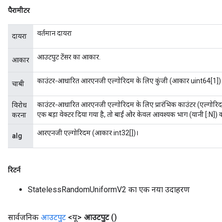
पैरामीटर
वर्तमान दायरा
दायरा
आउटपुट टेंसर का आकार.
आकार
काउंटर-आधारित आरएनजी एल्गोरिदम के लिए कुंजी (आकार uint64[1])
चाबी
काउंटर-आधारित आरएनजी एल्गोरिदम के लिए प्रारंभिक काउंटर (एल्गोर
विरोध
एक बड़ा वेक्टर दिया गया है, तो बाईं ओर केवल आवश्यक भाग (यानी [:N]
करना
आरएनजी एल्गोरिदम (आकार int32[])।
alg
रिटर्न
StatelessRandomUniformV2 का एक नया उदाहरण
सार्वजनिक
आउटपुट
<यू>
आउटपुट
()