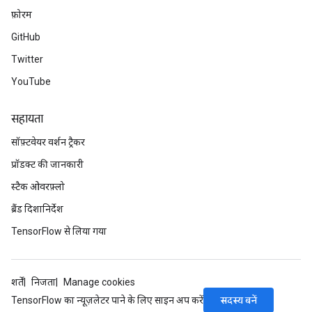
फ़ोरम
GitHub
Twitter
YouTube
सहायता
सॉफ़्टवेयर वर्शन ट्रैकर
प्रॉडक्ट की जानकारी
स्टैक ओवरफ़्लो
ब्रैंड दिशानिर्देश
TensorFlow से लिया गया
शर्तें
निजता
Manage cookies
सदस्य बनें
TensorFlow का न्यूज़लेटर पाने के लिए साइन अप करें