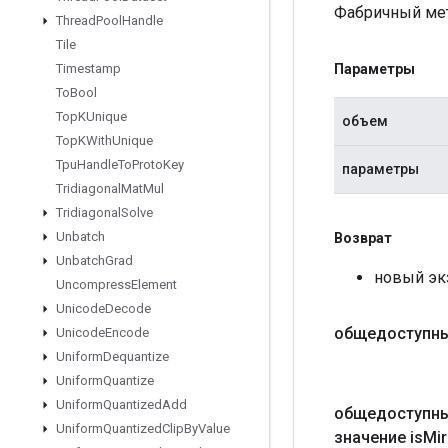
Фабричный мет
Thread
Pool
Handle
Tile
Параметры
Timestamp
To
Bool
Top
KUnique
объем
Top
KWith
Unique
Tpu
Handle
To
Proto
Key
параметры
Tridiagonal
Mat
Mul
Tridiagonal
Solve
Unbatch
Возврат
Unbatch
Grad
новый экз
Uncompress
Element
Unicode
Decode
общедоступн
Unicode
Encode
Uniform
Dequantize
Uniform
Quantize
Uniform
Quantized
Add
общедоступны
Uniform
Quantized
Clip
By
Value
значение is
Mir