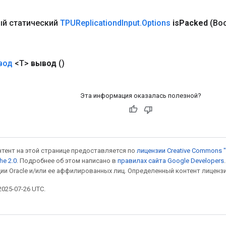
й статический
TPUReplicationd
Input
.
Options
is
Packed
(Boo
вод
<T>
вывод
()
Эта информация оказалась полезной?
онтент на этой странице предоставляется по
лицензии Creative Commons "
he 2.0
. Подробнее об этом написано в
правилах сайта Google Developers
ии Oracle и/или ее аффилированных лиц. Определенный контент лиценз
025-07-26 UTC.