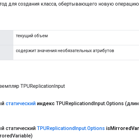
од для создания класса, обертывающего новую операцию T
текущий объем
содержит значения необязательных атрибутов
емпляр TPUReplicationInput
ый
статический
индекс
TPUReplicationd
Input
.
Options
(длин
й статический
TPUReplicationd
Input
.
Options
is
Mirrored
Var
rored
Variable)