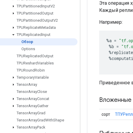
Эта операция 
TPUPartitioned
Input
V2
Каждый реплиц
TPUPartitioned
Output
TPUPartitioned
Output
V2
Например:
TPUReplicate
Metadata
TPUReplicated
Input
%
a
=
"tf.o
Обзор
%
b
=
"tf.
Options
%
replicate
TPUReplicated
Output
%
computat
TPUReshard
Variables
TPURound
Robin
Temporary
Variable
Приведенное в
Tensor
Array
Tensor
Array
Close
Вложенные 
Tensor
Array
Concat
Tensor
Array
Gather
Tensor
Array
Grad
сорт
ТПУРепл
Tensor
Array
Grad
With
Shape
Tensor
Array
Pack