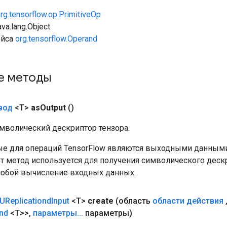
rg.tensorflow.op.PrimitiveOp
va.lang.Object
ейса
org.tensorflow.Operand
е методы
вод
<T>
as
Output
()
мволический дескриптор тензора.
е для операций TensorFlow являются выходными данными
от метод используется для получения символического деск
собой вычисление входных данных.
UReplicationd
Input
<T>
create
(область
области действия
nd
<T>>
,
параметры
.
.
.
параметры)