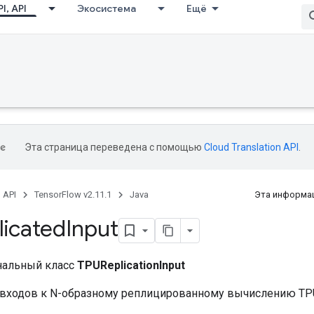
I, API
Экосистема
Ещё
Эта страница переведена с помощью
Cloud Translation API
.
, API
TensorFlow v2.11.1
Java
Эта информац
icated
Input
нальный класс
TPUReplicationInput
входов к N-образному реплицированному вычислению TP