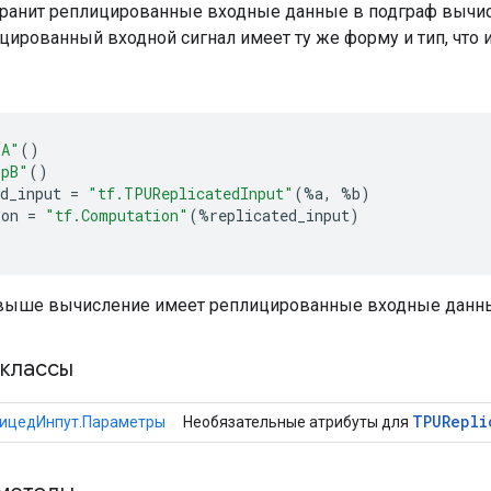
хранит реплицированные входные данные в подграф вычисле
ированный входной сигнал имеет ту же форму и тип, что 
pA"
()
opB"
()
d_input
=
"tf.TPUReplicatedInput"
(
%
a
,
%
b
)
ion
=
"tf.Computation"
(
%
replicated_input
)
ыше вычисление имеет реплицированные входные данные
классы
TPURepli
ицедИнпут.Параметры
Необязательные атрибуты для