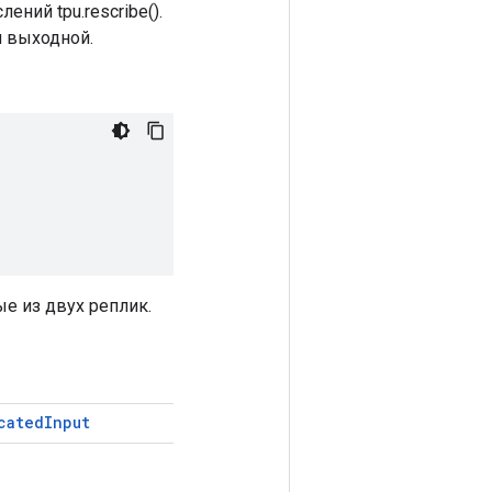
ний tpu.rescribe().
и выходной.
 из двух реплик.
cated
Input