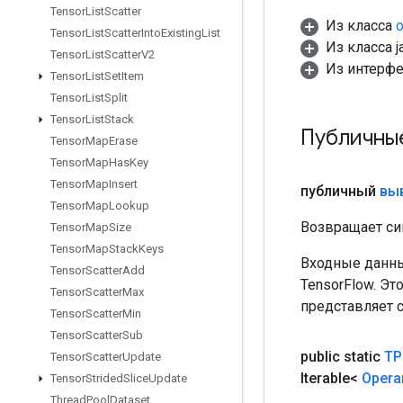
Tensor
List
Scatter
Из класса
o
Tensor
List
Scatter
Into
Existing
List
Из класса ja
Tensor
List
Scatter
V2
Из интерф
Tensor
List
Set
Item
Tensor
List
Split
Tensor
List
Stack
Публичны
Tensor
Map
Erase
Tensor
Map
Has
Key
Tensor
Map
Insert
публичный
вы
Tensor
Map
Lookup
Возвращает си
Tensor
Map
Size
Tensor
Map
Stack
Keys
Входные данны
Tensor
Scatter
Add
TensorFlow. Эт
Tensor
Scatter
Max
представляет 
Tensor
Scatter
Min
Tensor
Scatter
Sub
public static
TP
Tensor
Scatter
Update
Iterable<
Opera
Tensor
Strided
Slice
Update
Thread
Pool
Dataset