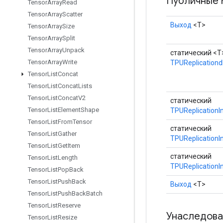
Публичные 
Tensor
Array
Read
Tensor
Array
Scatter
Выход
<Т>
Tensor
Array
Size
Tensor
Array
Split
Tensor
Array
Unpack
статический <T
Tensor
Array
Write
TPUReplicationd
Tensor
List
Concat
Tensor
List
Concat
Lists
Tensor
List
Concat
V2
статический
Tensor
List
Element
Shape
TPUReplicationI
Tensor
List
From
Tensor
статический
Tensor
List
Gather
TPUReplicationI
Tensor
List
Get
Item
статический
Tensor
List
Length
TPUReplicationI
Tensor
List
Pop
Back
Tensor
List
Push
Back
Выход
<Т>
Tensor
List
Push
Back
Batch
Tensor
List
Reserve
Унаследова
Tensor
List
Resize