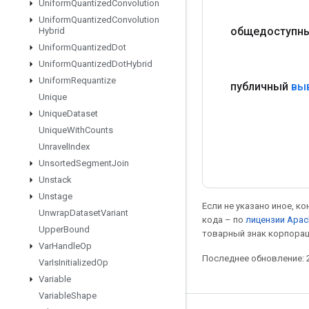
Uniform
Quantized
Convolution
Uniform
Quantized
Convolution
общедоступны
Hybrid
Uniform
Quantized
Dot
Uniform
Quantized
Dot
Hybrid
Uniform
Requantize
публичный
вы
Unique
Unique
Dataset
Unique
With
Counts
Unravel
Index
Unsorted
Segment
Join
Unstack
Unstage
Если не указано иное, к
Unwrap
Dataset
Variant
кода – по
лицензии Apac
Upper
Bound
товарный знак корпорац
Var
Handle
Op
Последнее обновление: 2
Var
Is
Initialized
Op
Variable
Variable
Shape