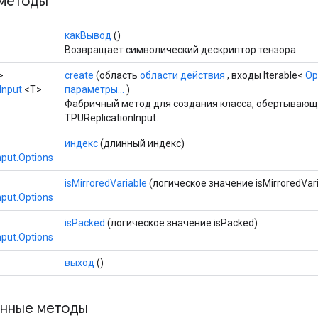
методы
какВывод
()
Возвращает символический дескриптор тензора.
>
create
(область
области действия
, входы Iterable<
Op
Input
<T>
параметры...
)
Фабричный метод для создания класса, обертываю
TPUReplicationInput.
индекс
(длинный индекс)
nput.Options
isMirroredVariable
(логическое значение isMirroredVari
nput.Options
isPacked
(логическое значение isPacked)
nput.Options
выход
()
нные методы