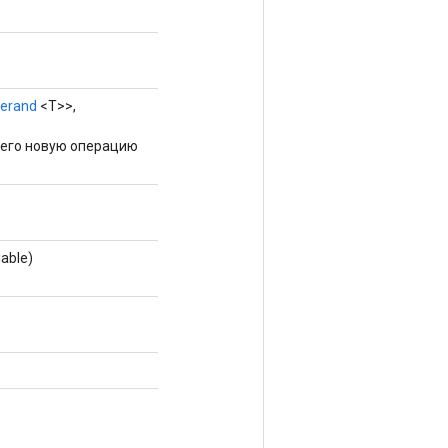
erand
<T>>,
щего новую операцию
able)