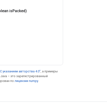
lean is
Packed)
С указанием авторства 4.0"
, а примеры
. Java – это зарегистрированный
ирован по
лицензии numpy
.