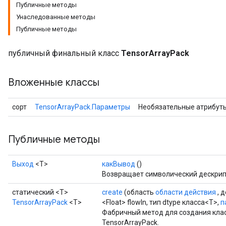
Публичные методы
Унаследованные методы
Публичные методы
публичный финальный класс
TensorArrayPack
Вложенные классы
сорт
TensorArrayPack.Параметры
Необязательные атрибут
Публичные методы
Выход
<Т>
какВывод
()
Возвращает символический дескрип
статический <T>
create
(область
области действия
, 
TensorArrayPack
<T>
<Float> flowIn, тип dtype класса<T>,
п
Фабричный метод для создания кла
TensorArrayPack.