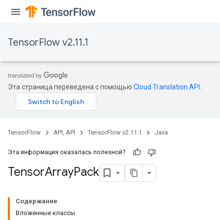
TensorFlow v2.11.1
Эта страница переведена с помощью
Cloud Translation API
.
TensorFlow
API, API
TensorFlow v2.11.1
Java
Эта информация оказалась полезной?
Tensor
Array
Pack
Содержание
Вложенные классы