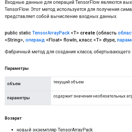
Входные данные для операций TensorFlow являются вы
TensorFlow. Этот метод используется для получения сим
представляет собой вычисление входных данных.
public static
Tensor
Array
Pack
<T>
create
(область
облас
<String>
,
операнд
<Float> flow
In
,
класс <T> dtype
,
парам
Фабричный метод для создания класса, обертывающего 
Параметры
текущий объем
объем
содержит значения необязательных ат
параметры
Возврат
новый экземпляр TensorArrayPack