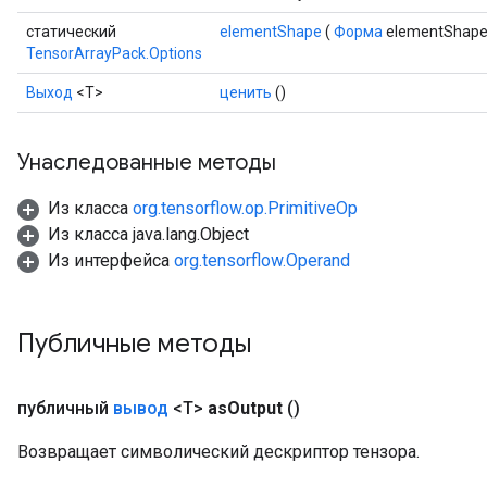
статический
elementShape
(
Форма
elementShape
TensorArrayPack.Options
Выход
<Т>
ценить
()
Унаследованные методы
Из класса
org.tensorflow.op.PrimitiveOp
Из класса java.lang.Object
Из интерфейса
org.tensorflow.Operand
Публичные методы
публичный
вывод
<T>
as
Output
()
Возвращает символический дескриптор тензора.