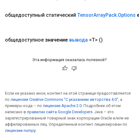
общедоступный статический
Tensor
Array
Pack
.
Options
общедоступное
значение
вывода
<T>
()
Эта информация оказалась полезной?
Если не указано иное, контент на этой странице предоставляется
по
лицензии Creative Commons "С указанием авторства 4.0"
, а
примеры кода – по
лицензии Apache 2.0
. Подробнее об этом
написано в
правилах сайта Google Developers
. Java – это
зарегистрированный товарный знак корпорации Oracle и/или ее
аффилированных лиц. Определенный контент лицензирован по
лицензии numpy
.