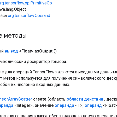
rg.tensorflow.op.PrimitiveOp
va.lang.Object
ейса
org.tensorflow.Operand
е методы
ый
вывод
<Float>
as
Output
()
мволический дескриптор тензора.
е для операций TensorFlow являются выходными данными
от метод используется для получения символического деск
собой вычисление входных данных.
nsor
Array
Scatter
create
(область
области действия
,
деск
еранда
<Integer>
,
значение
операнда
<T>
,
операнд
<Float>
од для создания класса, обертывающего новую операцию Te