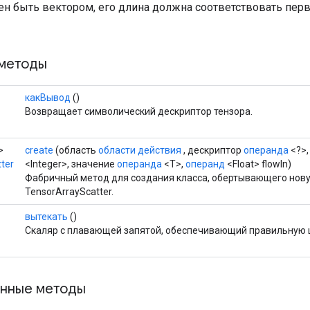
жен быть вектором, его длина должна соответствовать пе
методы
какВывод
()
Возвращает символический дескриптор тензора.
>
create
(область
области действия
, дескриптор
операнда
<?>,
ter
<Integer>, значение
операнда
<T>,
операнд
<Float> flowIn)
Фабричный метод для создания класса, обертывающего нов
TensorArrayScatter.
вытекать
()
Скаляр с плавающей запятой, обеспечивающий правильную 
нные методы