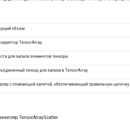
кущий объем
скриптор TensorArray.
ста для записи элементов тензора.
ъединенный тензор для записи в TensorArray.
аляр с плавающей запятой, обеспечивающий правильную цепочку
емпляр TensorArrayScatter