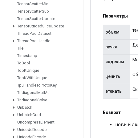
Tensor
Scatter
Min
Tensor
Scatter
Sub
Параметры
Tensor
Scatter
Update
Tensor
Strided
Slice
Update
те
объем
Thread
Pool
Dataset
Thread
Pool
Handle
Де
ручка
Tile
Timestamp
Ме
индексы
To
Bool
Top
KUnique
Об
ценить
Top
KWith
Unique
Tpu
Handle
To
Proto
Key
Ск
втекать
Tridiagonal
Mat
Mul
Tridiagonal
Solve
Unbatch
Возврат
Unbatch
Grad
Uncompress
Element
новый экз
Unicode
Decode
Unicode
Encode