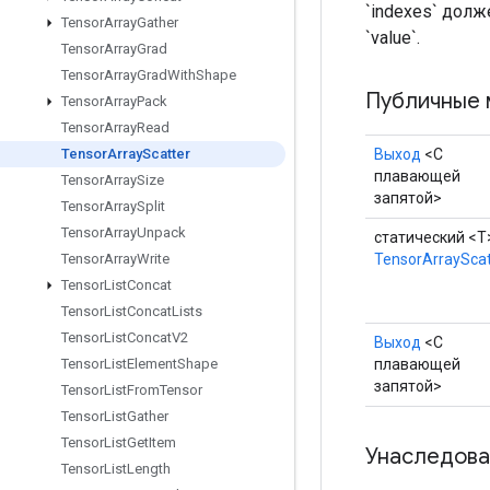
`indexes` дол
Tensor
Array
Gather
`value`.
Tensor
Array
Grad
Tensor
Array
Grad
With
Shape
Публичные 
Tensor
Array
Pack
Tensor
Array
Read
Выход
<С
Tensor
Array
Scatter
плавающей
Tensor
Array
Size
запятой>
Tensor
Array
Split
Tensor
Array
Unpack
статический <T
TensorArrayScat
Tensor
Array
Write
Tensor
List
Concat
Tensor
List
Concat
Lists
Tensor
List
Concat
V2
Выход
<С
плавающей
Tensor
List
Element
Shape
запятой>
Tensor
List
From
Tensor
Tensor
List
Gather
Tensor
List
Get
Item
Унаследова
Tensor
List
Length