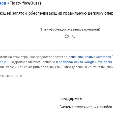
вод
<Float>
flow
Out
()
ающей запятой, обеспечивающий правильную цепочку опер
Эта информация оказалась полезной?
онтент на этой странице предоставляется по
лицензии Creative Commons "
he 2.0
. Подробнее об этом написано в
правилах сайта Google Developers
ии Oracle и/или ее аффилированных лиц. Определенный контент лиценз
025-07-26 UTC.
Поддержка
Система отслеживания ошибок