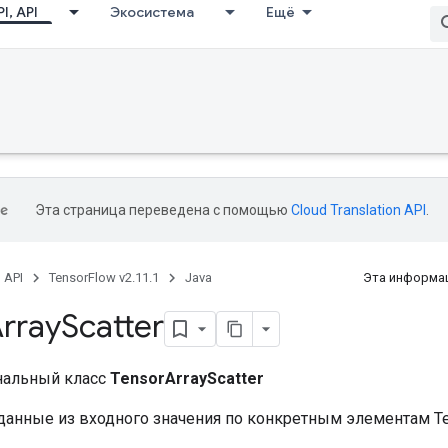
I, API
Экосистема
Ещё
Эта страница переведена с помощью
Cloud Translation API
.
, API
TensorFlow v2.11.1
Java
Эта информац
rray
Scatter
нальный класс
TensorArrayScatter
данные из входного значения по конкретным элементам Ten