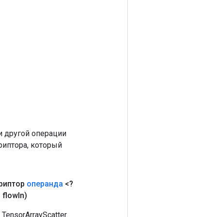
 другой операции
риптора, который
риптор
операнда
<?
 flow
In)
nsorArrayScatter.