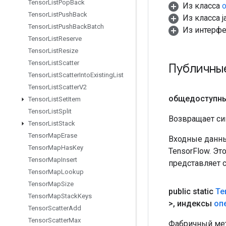
Tensor
List
Pop
Back
Из класса
o
Tensor
List
Push
Back
Из класса ja
Tensor
List
Push
Back
Batch
Из интерф
Tensor
List
Reserve
Tensor
List
Resize
Tensor
List
Scatter
Публичны
Tensor
List
Scatter
Into
Existing
List
Tensor
List
Scatter
V2
общедоступн
Tensor
List
Set
Item
Tensor
List
Split
Возвращает си
Tensor
List
Stack
Tensor
Map
Erase
Входные данны
Tensor
Map
Has
Key
TensorFlow. Эт
Tensor
Map
Insert
представляет 
Tensor
Map
Lookup
Tensor
Map
Size
public static
Te
Tensor
Map
Stack
Keys
>
,
индексы
оп
Tensor
Scatter
Add
Tensor
Scatter
Max
Фабричный мет