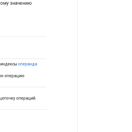
рвому значению
 индексы
операнда
ую операцию
цепочку операций.