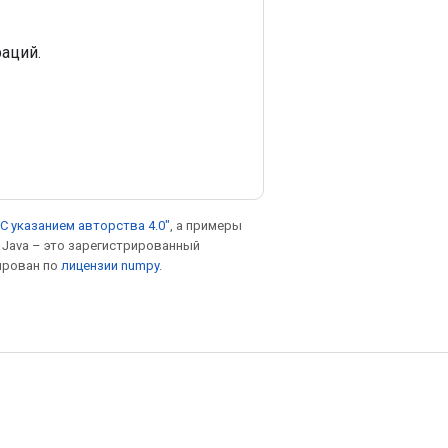
аций.
С указанием авторства 4.0"
, а примеры
. Java – это зарегистрированный
ирован по
лицензии numpy
.