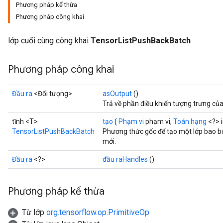
Phương pháp kế thừa
Phương pháp công khai
lớp cuối cùng công khai
TensorListPushBackBatch
Phương pháp công khai
Đầu ra
<Đối tượng>
asOutput
()
Trả về phần điều khiển tượng trưng củ
tĩnh <T>
tạo
(
Phạm vi
phạm vi,
Toán hạng
<?> 
TensorListPushBackBatch
Phương thức gốc để tạo một lớp bao 
mới.
Đầu ra
<?>
đầu raHandles
()
Phương pháp kế thừa
Từ lớp
org.tensorflow.op.PrimitiveOp