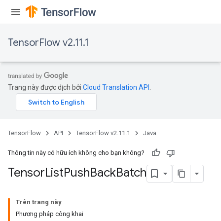
TensorFlow v2.11.1
Trang này được dịch bởi
Cloud Translation API
.
TensorFlow
API
TensorFlow v2.11.1
Java
Thông tin này có hữu ích không cho bạn không?
Tensor
List
Push
Back
Batch
Trên trang này
Phương pháp công khai