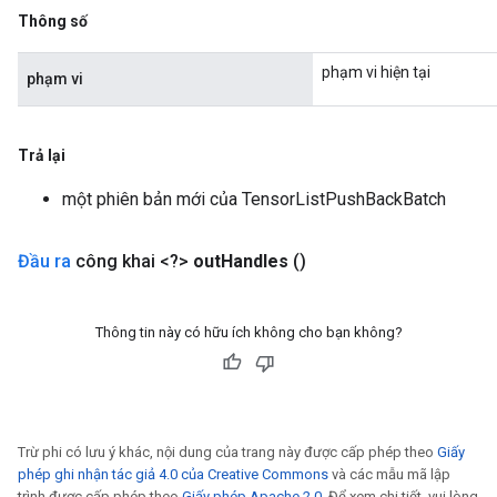
Thông số
phạm vi hiện tại
phạm vi
Trả lại
một phiên bản mới của TensorListPushBackBatch
Đầu ra
công khai <?>
out
Handles
()
Thông tin này có hữu ích không cho bạn không?
Trừ phi có lưu ý khác, nội dung của trang này được cấp phép theo
Giấy
phép ghi nhận tác giả 4.0 của Creative Commons
và các mẫu mã lập
trình được cấp phép theo
Giấy phép Apache 2.0
. Để xem chi tiết, vui lòng