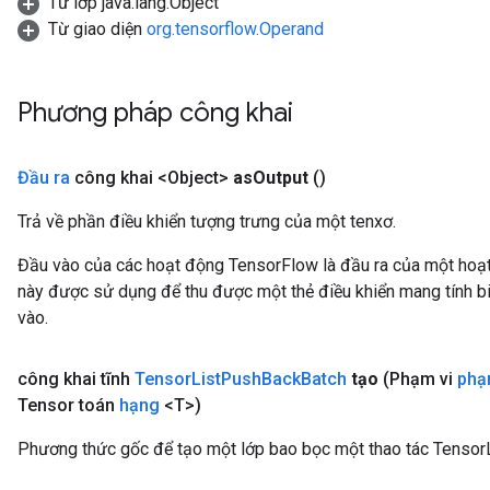
Từ lớp java.lang.Object
Từ giao diện
org.tensorflow.Operand
Phương pháp công khai
Đầu ra
công khai <Object>
as
Output
()
Trả về phần điều khiển tượng trưng của một tenxơ.
Đầu vào của các hoạt động TensorFlow là đầu ra của một ho
này được sử dụng để thu được một thẻ điều khiển mang tính bi
vào.
công khai tĩnh
Tensor
List
Push
Back
Batch
tạo
(Phạm vi
phạ
Tensor toán
hạng
<T>)
Phương thức gốc để tạo một lớp bao bọc một thao tác Tenso