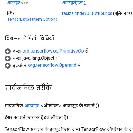
आउटपुट
<?>
आउटपुटहैंडल
()
स्थिर
resizeIfIndexOutOfBounds
(बूलियन re
TensorListSetItem.Options
विरासत में मिली विधियाँ
कक्षा
org.tensorflow.op.PrimitiveOp
से
कक्षा java.lang.Object से
इंटरफ़ेस
org.tensorflow.Operand
से
सार्वजनिक तरीके
सार्वजनिक
आउटपुट
<ऑब्जेक्ट>
आउटपुट के रूप में
()
टेंसर का प्रतीकात्मक हैंडल लौटाता है।
TensorFlow संचालन के इनपुट किसी अन्य TensorFlow ऑपरेशन के आउटप