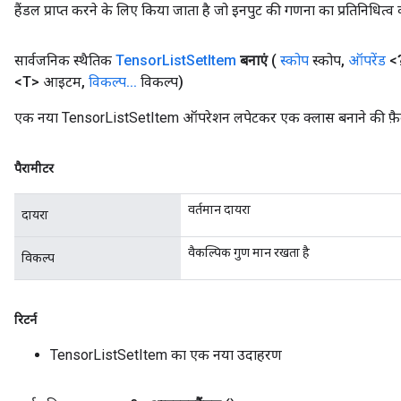
हैंडल प्राप्त करने के लिए किया जाता है जो इनपुट की गणना का प्रतिनिधित्व 
सार्वजनिक स्थैतिक
Tensor
List
Set
Item
बनाएं
(
स्कोप
स्कोप
,
ऑपरेंड
<?
<T> आइटम
,
विकल्प
.
.
.
विकल्प)
एक नया TensorListSetItem ऑपरेशन लपेटकर एक क्लास बनाने की फ़ैक
पैरामीटर
वर्तमान दायरा
दायरा
वैकल्पिक गुण मान रखता है
विकल्प
रिटर्न
TensorListSetItem का एक नया उदाहरण