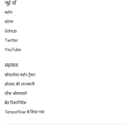
जुड़े रहें
ब्लॉग
फ़ोरम
GitHub
Twitter
YouTube
सहायता
सॉफ़्टवेयर वर्शन ट्रैकर
प्रॉडक्ट की जानकारी
स्टैक ओवरफ़्लो
ब्रैंड दिशानिर्देश
TensorFlow से लिया गया