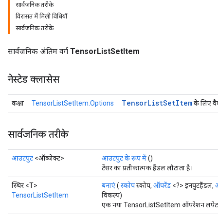
सार्वजनिक तरीके
विरासत में मिली विधियाँ
सार्वजनिक तरीके
सार्वजनिक अंतिम वर्ग
TensorListSetItem
नेस्टेड क्लासेस
Tensor
List
Set
Item
कक्षा
TensorListSetItem.Options
के लिए वै
सार्वजनिक तरीके
आउटपुट
<ऑब्जेक्ट>
आउटपुट के रूप में
()
टेंसर का प्रतीकात्मक हैंडल लौटाता है।
स्थिर <T>
बनाएं
(
स्कोप
स्कोप,
ऑपरेंड
<?> इनपुटहैंडल,
ऑ
TensorListSetItem
विकल्प)
एक नया TensorListSetItem ऑपरेशन लपेटकर 