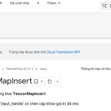
Hệ sinh thái
Thêm
Trang này được dịch bởi
Cloud Translation API
.
TensorFlow v2.11.1
Java
Thông tin này có hữ
Map
Insert
ông khai
TensorMapInsert
 'input_handle' có chèn cặp khóa-giá trị đã cho.