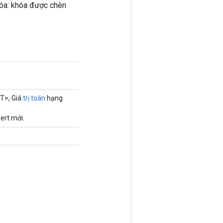
hóa: khóa được chèn
T>, Giá
trị toán
hạng
ert mới.