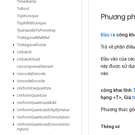
Timestamp
To
Bool
Phương ph
Top
KUnique
Top
KWith
Unique
Tpu
Handle
To
Proto
Key
Đầu ra
công kha
Tridiagonal
Mat
Mul
Tridiagonal
Solve
Trả về phần điều
Unbatch
Đầu vào của các
Unbatch
Grad
này được sử dụng
Uncompress
Element
vào.
Unicode
Decode
Unicode
Encode
Uniform
Dequantize
công khai tĩnh
Uniform
Quantize
hạng <T>
,
Giá
t
Uniform
Quantized
Add
Phương thức gốc
Uniform
Quantized
Clip
By
Value
Uniform
Quantized
Convolution
Uniform
Quantized
Convolution
Thông số
Hybrid