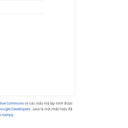
eative Commons
và các mẫu mã lập trình được
 Google Developers
. Java là một nhãn hiệu đã
p numpy
.