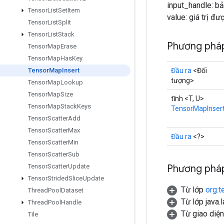
input_handle: b
Tensor
List
Set
Item
value: giá trị đ
Tensor
List
Split
Tensor
List
Stack
Phương pháp
Tensor
Map
Erase
Tensor
Map
Has
Key
Đầu ra
<Đối
Tensor
Map
Insert
tượng>
Tensor
Map
Lookup
Tensor
Map
Size
tĩnh <T, U>
Tensor
Map
Stack
Keys
TensorMapInser
Tensor
Scatter
Add
Tensor
Scatter
Max
Đầu ra
<?>
Tensor
Scatter
Min
Tensor
Scatter
Sub
Phương pháp
Tensor
Scatter
Update
Tensor
Strided
Slice
Update
Từ lớp
org.t
Thread
Pool
Dataset
Từ lớp java.
Thread
Pool
Handle
Từ giao diệ
Tile