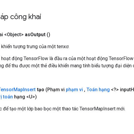
áp công khai
i <Object>
as
Output
()
 khiển tượng trưng của một tenxơ.
 hoạt động TensorFlow là đầu ra của một hoạt động TensorFlow
 để thu được một thẻ điều khiển mang tính biểu tượng đại diện c
Tensor
Map
Insert
tạo
(Phạm vi
phạm vi
,
Toán hạng
<?> input
H
rị toán
hạng <U>)
 để tạo một lớp bao bọc một thao tác TensorMapInsert mới.