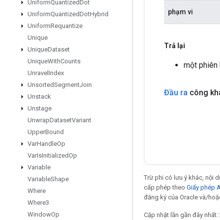
Uniform
Quantized
Dot
phạm vi
Uniform
Quantized
Dot
Hybrid
Uniform
Requantize
Unique
Trả lại
Unique
Dataset
Unique
With
Counts
một phiên
Unravel
Index
Unsorted
Segment
Join
Đầu ra
công kha
Unstack
Unstage
Unwrap
Dataset
Variant
Upper
Bound
Var
Handle
Op
Var
Is
Initialized
Op
Variable
Trừ phi có lưu ý khác, nội
Variable
Shape
cấp phép theo
Giấy phép 
Where
đăng ký của Oracle và/hoặc
Where3
Window
Op
Cập nhật lần gần đây nhất: