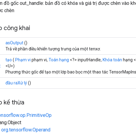
ản đồ gốc out_handle: bản đồ có khóa và giá trị được chèn vào k
ược chèn
 công khai
asOutput
()
Trả về phần điều khiển tượng trưng của một tenxơ.
tạo
(
Phạm vi
phạm vi,
Toán hạng
<?> inputHandle,
Khóa toán
hạng <
t
<U>)
Phương thức gốc để tạo một lớp bao bọc một thao tác TensorMapIns
đầu raXử lý
()
 kế thừa
ensorflow.op.PrimitiveOp
lang.Object
n
org.tensorflow.Operand