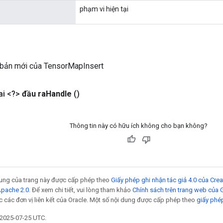
phạm vi hiện tại
 bản mới của TensorMapInsert
i <?>
đầu ra
Handle
()
Thông tin này có hữu ích không cho bạn không?
 dung của trang này được cấp phép theo
Giấy phép ghi nhận tác giả 4.0 của Cr
Apache 2.0
. Để xem chi tiết, vui lòng tham khảo
Chính sách trên trang web của
 các đơn vị liên kết của Oracle. Một số nội dung được cấp phép theo
giấy phé
 2025-07-25 UTC.