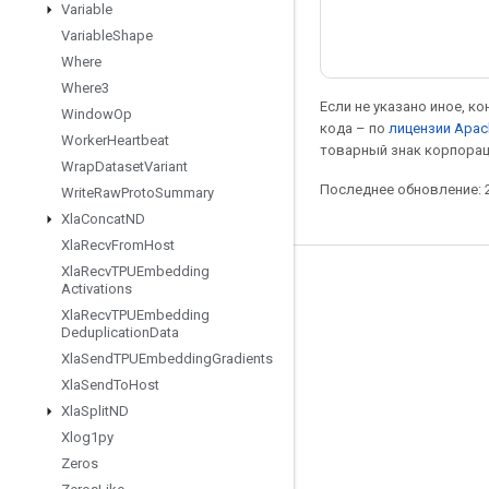
Variable
Variable
Shape
Where
Where3
Если не указано иное, к
Window
Op
кода – по
лицензии Apac
Worker
Heartbeat
товарный знак корпорац
Wrap
Dataset
Variant
Последнее обновление: 2
Write
Raw
Proto
Summary
Xla
Concat
ND
Xla
Recv
From
Host
Xla
Recv
TPUEmbedding
Мы в социальных сетях
Activations
Xla
Recv
TPUEmbedding
Блог
Deduplication
Data
Форум
Xla
Send
TPUEmbedding
Gradients
Xla
Send
To
Host
GitHub
Xla
Split
ND
Twitter
Xlog1py
YouTube
Zeros