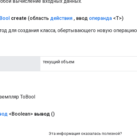
собой вычисление входных данных.
Bool
create
(область
действия
,
ввод
операнда
<T>)
од для создания класса, обертывающего новую операцию 
текущий объем
земпляр ToBool
вод
<Boolean>
вывод
()
Эта информация оказалась полезной?