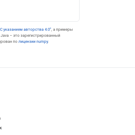
С указанием авторства 4.0"
, а примеры
. Java – это зарегистрированный
ирован по
лицензии numpy
.
а
к