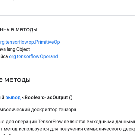
нные методы
rg.tensorflow.op.PrimitiveOp
va.lang.Object
ейса
org.tensorflow.Operand
е методы
ый
вывод
<Boolean>
as
Output
()
мволический дескриптор тензора.
е для операций TensorFlow являются выходными данными
от метод используется для получения символического деск