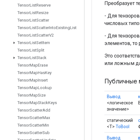
Преобразует т
Tensor
List
Reserve
Tensor
List
Resize
- Для тензоро
Tensor
List
Scatter
числовых типов
Tensor
List
Scatter
Into
Existing
List
- Для тензоро
Tensor
List
Scatter
V2
элементов, то 
Tensor
List
Set
Item
Tensor
List
Split
Это соответств
Tensor
List
Stack
или ложным дл
Tensor
Map
Erase
Tensor
Map
Has
Key
Публичные 
Tensor
Map
Insert
Tensor
Map
Lookup
Tensor
Map
Size
Вывод
<логическое
Tensor
Map
Stack
Keys
значение>
Tensor
Scatter
Add
Tensor
Scatter
Max
статический
Tensor
Scatter
Min
<T>
ToBool
Tensor
Scatter
Sub
Вывод