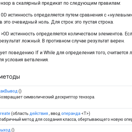
ензор в скалярный предикат по следующим правилам:
в 0D истинность определяется путем сравнения с «нулевым
 это очевидный ноль. Для строк это пустая строка.
в >0D истинность определяется количеством элементов. Ес
результат ложный. В противном случае результат верен.
ует поведению If и While для определения того, считается
я условия ветвления.
методы
какВывод
()
Возвращает символический дескриптор тензора.
create
(область
действия
, ввод
операнда
<T>)
Фабричный метод для создания класса, обертывающего новую опе
выход
()