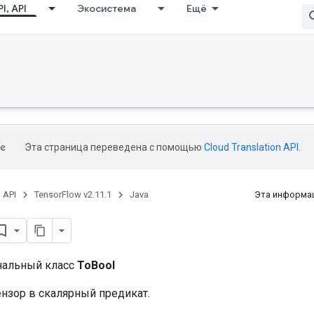
I, API
Экосистема
Ещё
Эта страница переведена с помощью
Cloud Translation API
.
, API
TensorFlow v2.11.1
Java
Эта информац
нальный класс
ToBool
ензор в скалярный предикат.