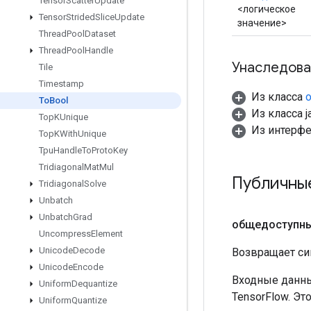
Tensor
Scatter
Update
<логическое
Tensor
Strided
Slice
Update
значение>
Thread
Pool
Dataset
Thread
Pool
Handle
Унаследова
Tile
Timestamp
Из класса
o
To
Bool
Из класса ja
Top
KUnique
Из интерф
Top
KWith
Unique
Tpu
Handle
To
Proto
Key
Tridiagonal
Mat
Mul
Публичны
Tridiagonal
Solve
Unbatch
Unbatch
Grad
общедоступн
Uncompress
Element
Unicode
Decode
Возвращает си
Unicode
Encode
Входные данны
Uniform
Dequantize
TensorFlow. Эт
Uniform
Quantize