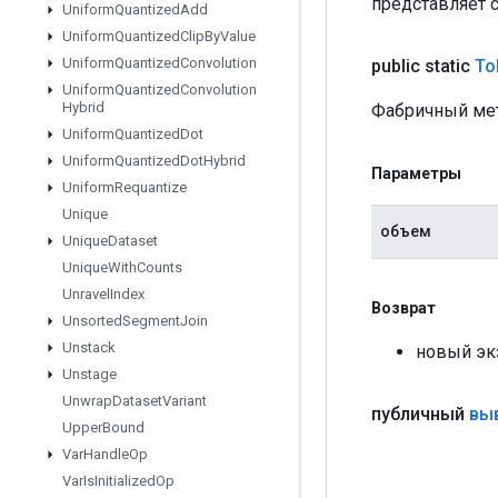
представляет 
Uniform
Quantized
Add
Uniform
Quantized
Clip
By
Value
Uniform
Quantized
Convolution
public static
To
Uniform
Quantized
Convolution
Hybrid
Фабричный мет
Uniform
Quantized
Dot
Uniform
Quantized
Dot
Hybrid
Параметры
Uniform
Requantize
Unique
объем
Unique
Dataset
Unique
With
Counts
Unravel
Index
Возврат
Unsorted
Segment
Join
Unstack
новый эк
Unstage
Unwrap
Dataset
Variant
публичный
вы
Upper
Bound
Var
Handle
Op
Var
Is
Initialized
Op