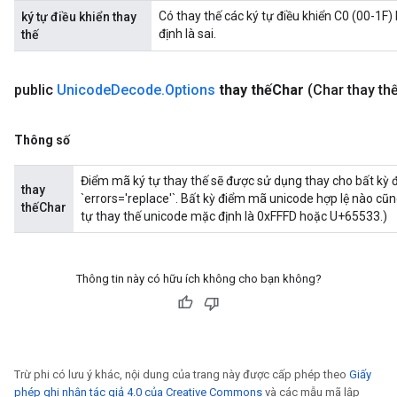
Có thay thế các ký tự điều khiển C0 (00-1
ký tự điều khiển thay
định là sai.
thế
public
Unicode
Decode
.
Options
thay thếChar
(Char thay thế
Thông số
Điểm mã ký tự thay thế sẽ được sử dụng thay cho bất kỳ 
thay
`errors='replace'`. Bất kỳ điểm mã unicode hợp lệ nào cũn
thếChar
tự thay thế unicode mặc định là 0xFFFD hoặc U+65533.)
Thông tin này có hữu ích không cho bạn không?
Trừ phi có lưu ý khác, nội dung của trang này được cấp phép theo
Giấy
phép ghi nhận tác giả 4.0 của Creative Commons
và các mẫu mã lập