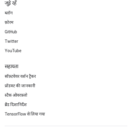
जुड़े रहें
ब्लॉग
फ़ोरम
GitHub
Twitter
YouTube
सहायता
सॉफ़्टवेयर वर्शन ट्रैकर
प्रॉडक्ट की जानकारी
स्टैक ओवरफ़्लो
ब्रैंड दिशानिर्देश
TensorFlow से लिया गया