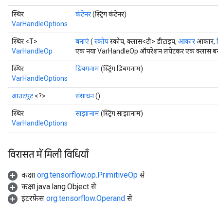
स्थिर
कंटेनर
(स्ट्रिंग कंटेनर)
VarHandleOptions
स्थिर <T>
बनाएं
(
स्कोप
स्कोप, क्लास<टी> डीटाइप,
आकार
आकार,
VarHandleOp
एक नया VarHandleOp ऑपरेशन लपेटकर एक क्लास बनाने
स्थिर
डिबगनाम
(स्ट्रिंग डिबगनाम)
VarHandleOptions
आउटपुट
<?>
संसाधन
()
स्थिर
साझानाम
(स्ट्रिंग साझानाम)
VarHandleOptions
विरासत में मिली विधियाँ
कक्षा
org.tensorflow.op.PrimitiveOp
से
कक्षा java.lang.Object से
इंटरफ़ेस
org.tensorflow.Operand
से