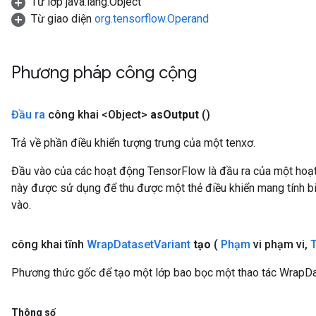
Từ lớp java.lang.Object
Từ giao diện
org.tensorflow.Operand
Phương pháp công cộng
Đầu ra
công khai <Object>
as
Output
()
Trả về phần điều khiển tượng trưng của một tenxơ.
Đầu vào của các hoạt động TensorFlow là đầu ra của một ho
này được sử dụng để thu được một thẻ điều khiển mang tính bi
vào.
công khai tĩnh
Wrap
Dataset
Variant
tạo
(
Phạm
vi phạm vi
,
Phương thức gốc để tạo một lớp bao bọc một thao tác WrapDa
Thông số