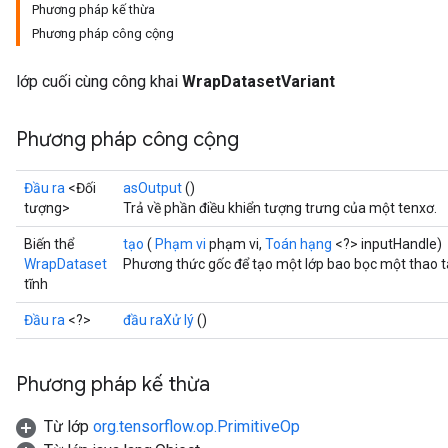
Phương pháp kế thừa
Phương pháp công cộng
lớp cuối cùng công khai
WrapDatasetVariant
Phương pháp công cộng
Đầu ra
<Đối
asOutput
()
tượng>
Trả về phần điều khiển tượng trưng của một tenxơ.
Biến thể
tạo
(
Phạm vi
phạm vi,
Toán hạng
<?> inputHandle)
WrapDataset
Phương thức gốc để tạo một lớp bao bọc một thao 
tĩnh
Đầu ra
<?>
đầu raXử lý
()
Phương pháp kế thừa
Từ lớp
org.tensorflow.op.PrimitiveOp