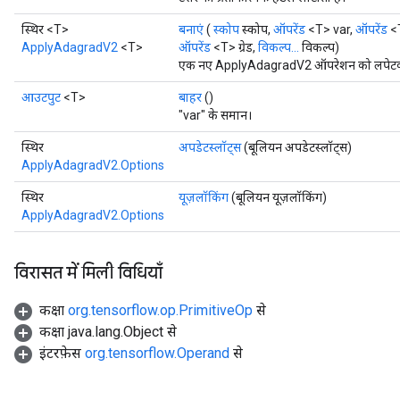
स्थिर <T>
बनाएं
(
स्कोप
स्कोप,
ऑपरेंड
<T> var,
ऑपरेंड
<
ApplyAdagradV2
<T>
ऑपरेंड
<T> ग्रेड,
विकल्प...
विकल्प)
एक नए ApplyAdagradV2 ऑपरेशन को लपेटकर ए
आउटपुट
<T>
बाहर
()
"var" के समान।
स्थिर
अपडेटस्लॉट्स
(बूलियन अपडेटस्लॉट्स)
ApplyAdagradV2.Options
स्थिर
यूज़लॉकिंग
(बूलियन यूज़लॉकिंग)
ApplyAdagradV2.Options
विरासत में मिली विधियाँ
कक्षा
org.tensorflow.op.PrimitiveOp
से
कक्षा java.lang.Object से
इंटरफ़ेस
org.tensorflow.Operand
से