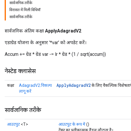
सार्वजनिक तरीके
विरासत में मिली विधियाँ
सार्वजनिक तरीके
सार्वजनिक अंतिम कक्षा
ApplyAdagradV2
एडाग्रेड योजना के अनुसार '*var' को अपडेट करें।
Accum += ग्रेड * ग्रेड var -= lr * ग्रेड * (1 / sqrt(accum))
नेस्टेड क्लासेस
Apply
Adagrad
V2
कक्षा
AdagradV2.विकल्प
के लिए वैकल्पिक विशेषताए
लागू करें
सार्वजनिक तरीके
आउटपुट
<T>
आउटपुट के रूप में
()
टेंसर का प्रतीकात्मक हैंडल लौटाता है।