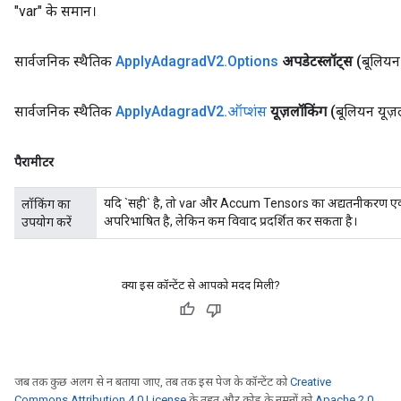
"var" के समान।
सार्वजनिक स्थैतिक
Apply
Adagrad
V2
.
Options
अपडेटस्लॉट्स
(बूलियन
सार्वजनिक स्थैतिक
Apply
Adagrad
V2
.
ऑप्शंस
यूज़लॉकिंग
(बूलियन यूज़
पैरामीटर
यदि `सही` है, तो var और Accum Tensors का अद्यतनीकरण एक लॉ
लॉकिंग का
अपरिभाषित है, लेकिन कम विवाद प्रदर्शित कर सकता है।
उपयोग करें
क्या इस कॉन्टेंट से आपको मदद मिली?
जब तक कुछ अलग से न बताया जाए, तब तक इस पेज के कॉन्टेंट को
Creative
Commons Attribution 4.0 License
के तहत और कोड के नमूनों को
Apache 2.0