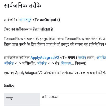
सार्वजनिक तरीके
सार्वजनिक
आउटपुट
<T>
as
Output
()
टेंसर का प्रतीकात्मक हैंडल लौटाता है।
t
TensorFlow संचालन के इनपुट किसी अन्य TensorFlow ऑपरेशन के आउटप
हैंडल प्राप्त करने के लिए किया जाता है जो इनपुट की गणना का प्रतिनिधित्व 
सार्वजनिक स्थैतिक
Apply
Adagrad
V2
<T>
बनाएं
(
स्कोप
स्कोप
,
ऑपरें
ऑपरेंड
<T> एप्सिलॉन
,
ऑपरेंड
<T> ग्रेड
,
विकल्प
.
.
.
विकल्प)
एक नए ApplyAdagradV2 ऑपरेशन को लपेटकर एक क्लास बनाने की फ़ैक
source
पैरामीटर
leOp
वर्तमान दायरा
दायरा