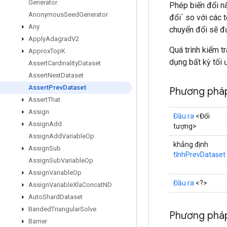
Generator
Phép biến đổi này
Anonymous
Seed
Generator
đổi` so với các 
Any
chuyển đổi sẽ đư
Apply
Adagrad
V2
Quá trình kiểm tr
Approx
Top
K
dụng bất kỳ tối 
Assert
Cardinality
Dataset
Assert
Next
Dataset
Assert
Prev
Dataset
Phương phá
Assert
That
Assign
Đầu ra
<Đối
Assign
Add
tượng>
Assign
Add
Variable
Op
khẳng định
Assign
Sub
tĩnhPrevDataset
Assign
Sub
Variable
Op
Assign
Variable
Op
Đầu ra
<?>
Assign
Variable
Xla
Concat
ND
Auto
Shard
Dataset
Banded
Triangular
Solve
Phương pháp
Barrier