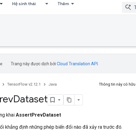
Hệ sinh thái
Thêm
Trang này được dịch bởi
Cloud Translation API
.
TensorFlow v2.12.1
Java
Thông tin này có hữ
rev
Dataset
ông khai
AssertPrevDataset
ổi khẳng định những phép biến đổi nào đã xảy ra trước đó.