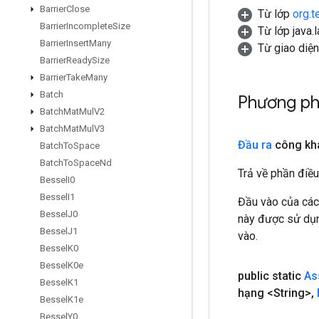
Barrier
Close
Từ lớp
org.t
Barrier
Incomplete
Size
Từ lớp java.
Barrier
Insert
Many
Từ giao diệ
Barrier
Ready
Size
Barrier
Take
Many
Batch
Phương p
Batch
Mat
Mul
V2
Batch
Mat
Mul
V3
Đầu ra
công kha
Batch
To
Space
Batch
To
Space
Nd
Trả về phần điều
Bessel
I0
Bessel
I1
Đầu vào của các
Bessel
J0
này được sử dụng
Bessel
J1
vào.
Bessel
K0
Bessel
K0e
public static
As
Bessel
K1
hạng <String>
,
Bessel
K1e
Bessel
Y0