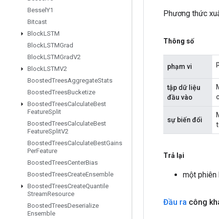
Bessel
Y1
Phương thức xuấ
Bitcast
Block
LSTM
Thông số
Block
LSTMGrad
Block
LSTMGrad
V2
phạm vi
Block
LSTMV2
Boosted
Trees
Aggregate
Stats
tập dữ liệu
Boosted
Trees
Bucketize
đầu vào
Boosted
Trees
Calculate
Best
Feature
Split
sự biến đổi
Boosted
Trees
Calculate
Best
Feature
Split
V2
Boosted
Trees
Calculate
Best
Gains
Per
Feature
Trả lại
Boosted
Trees
Center
Bias
một phiên
Boosted
Trees
Create
Ensemble
Boosted
Trees
Create
Quantile
Stream
Resource
Đầu ra
công kha
Boosted
Trees
Deserialize
Ensemble