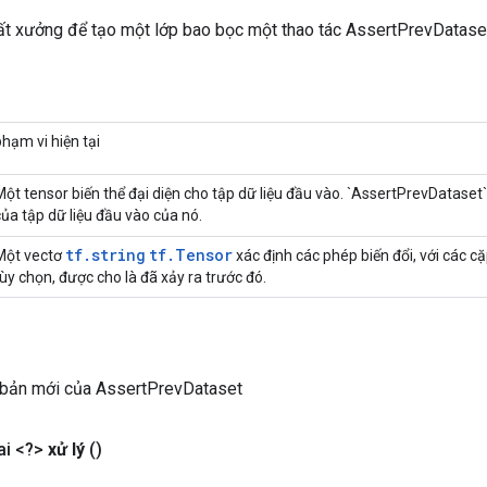
t xưởng để tạo một lớp bao bọc một thao tác AssertPrevDatase
phạm vi hiện tại
Một tensor biến thể đại diện cho tập dữ liệu đầu vào. `AssertPrevDataset
của tập dữ liệu đầu vào của nó.
tf.string
tf.Tensor
Một vectơ
xác định các phép biến đổi, với các cặp
tùy chọn, được cho là đã xảy ra trước đó.
 bản mới của AssertPrevDataset
i <?>
xử lý
()