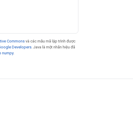
eative Commons
và các mẫu mã lập trình được
 Google Developers
. Java là một nhãn hiệu đã
p numpy
.