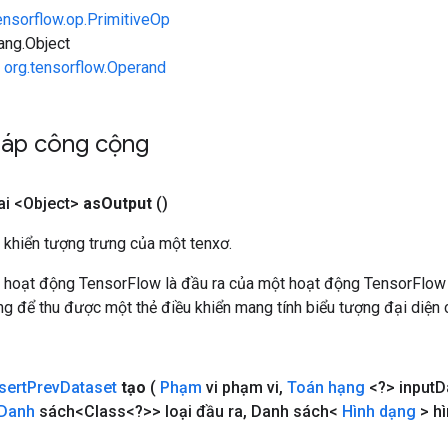
ensorflow.op.PrimitiveOp
lang.Object
n
org.tensorflow.Operand
háp công cộng
i <Object>
as
Output
()
 khiển tượng trưng của một tenxơ.
 hoạt động TensorFlow là đầu ra của một hoạt động TensorFlow
 để thu được một thẻ điều khiển mang tính biểu tượng đại diện c
sert
Prev
Dataset
tạo
(
Phạm
vi phạm vi
,
Toán hạng
<?> input
D
Danh
sách<Class<?>> loại đầu ra
,
Danh sách<
Hình dạng
> hì