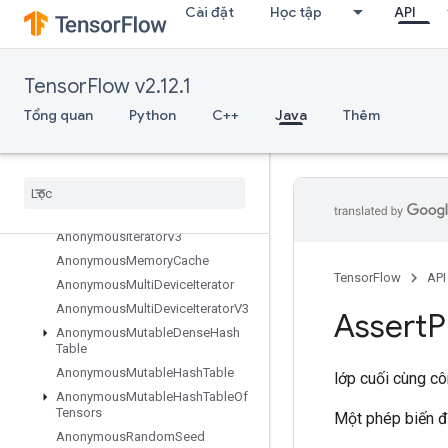
Cài đặt
Học tập
API
org.tensorflow.op
org.tensorflow.op.annotation
org.tensorflow.op.core
TensorFlow v2.12.1
Tổng quan
Tổng quan
Python
C++
Java
Thêm
Abort
All
All
To
All
Anonymous
Hash
Table
Anonymous
Iterator
V2
Anonymous
Iterator
V3
Anonymous
Memory
Cache
TensorFlow
API
Anonymous
Multi
Device
Iterator
Anonymous
Multi
Device
Iterator
V3
Assert
P
Anonymous
Mutable
Dense
Hash
Table
Anonymous
Mutable
Hash
Table
lớp cuối cùng c
Anonymous
Mutable
Hash
Table
Of
Tensors
Một phép biến đ
Anonymous
Random
Seed