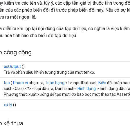
 kiểm tra các tên và, tùy ý, các cặp tên-giá trị thuộc tính trong đ
tên của các phép biến đổi đi trước phép biến đổi này. Nếu có sự 
a ra một ngoại lệ.
a diễn ra khi lặp lại nội dung của tập dữ liệu, có nghĩa là việc kiểm
ưu hóa tĩnh nào cho biểu đồ tập dữ liệu.
p công cộng
asOutput
()
Trả về phần điều khiển tượng trưng của một tenxơ.
tạo
(
Phạm vi
phạm vi,
Toán hạng
<?> inputDataset,
Biến
đổi toán hạn
sách<Class<?>> loại đầu ra, Danh sách<
Hình dạng
> hình dạng đầu ra
Phương thức xuất xưởng để tạo một lớp bao bọc một thao tác Assert
xử lý
()
 kế thừa