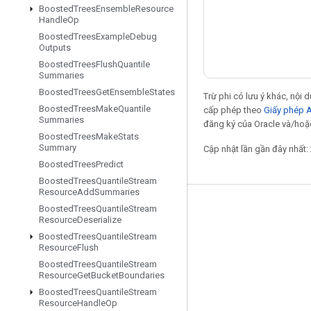
Boosted
Trees
Ensemble
Resource
Handle
Op
Boosted
Trees
Example
Debug
Outputs
Boosted
Trees
Flush
Quantile
Summaries
Boosted
Trees
Get
Ensemble
States
Trừ phi có lưu ý khác, nội
Boosted
Trees
Make
Quantile
cấp phép theo
Giấy phép 
Summaries
đăng ký của Oracle và/hoặc
Boosted
Trees
Make
Stats
Summary
Cập nhật lần gần đây nhất:
Boosted
Trees
Predict
Boosted
Trees
Quantile
Stream
Resource
Add
Summaries
Boosted
Trees
Quantile
Stream
Giữ liên lạc
Resource
Deserialize
Blog
Boosted
Trees
Quantile
Stream
Resource
Flush
Diễn đàn
Boosted
Trees
Quantile
Stream
Resource
Get
Bucket
Boundaries
GitHub
Boosted
Trees
Quantile
Stream
Twitter
Resource
Handle
Op