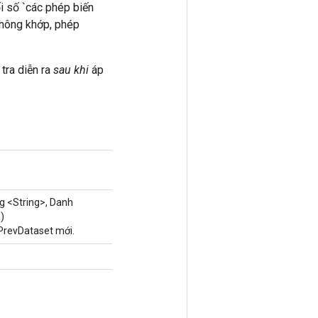
ối số `các phép biến
không khớp, phép
 tra diễn ra
sau khi
áp
g <String>, Danh
)
PrevDataset mới.