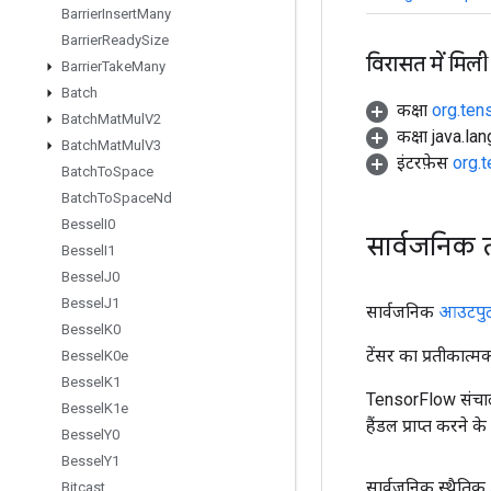
Barrier
Insert
Many
Barrier
Ready
Size
विरासत में मिली
Barrier
Take
Many
Batch
कक्षा
org.ten
Batch
Mat
Mul
V2
कक्षा java.la
Batch
Mat
Mul
V3
इंटरफ़ेस
org.
Batch
To
Space
Batch
To
Space
Nd
Bessel
I0
सार्वजनिक 
Bessel
I1
Bessel
J0
Bessel
J1
सार्वजनिक
आउटपु
Bessel
K0
टेंसर का प्रतीकात्म
Bessel
K0e
Bessel
K1
TensorFlow संचाल
Bessel
K1e
हैंडल प्राप्त करने 
Bessel
Y0
Bessel
Y1
सार्वजनिक स्थैतिक
Bitcast