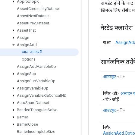
Approx
Top
K
अपडेट होने के बाद
Assert
Cardinality
Dataset
जिनके लिए रीसेट 
Assert
Next
Dataset
Assert
Prev
Dataset
नेस्टेड क्लासेस
Assert
That
Assign
कक्षा
AssignAdd
Assign
Add
खास जानकारी
Options
सार्वजनिक तरी
Assign
Add
Variable
Op
Assign
Sub
आउटपुट
<T>
Assign
Sub
Variable
Op
Assign
Variable
Op
स्थिर <टी>
असाइन कर
Assign
Variable
Xla
Concat
ND
<टी> जोड़ें
Auto
Shard
Dataset
Banded
Triangular
Solve
आउटपुट
<T>
Barrier
Barrier
Close
स्थिर
Barrier
Incomplete
Size
AssignAdd.Opti