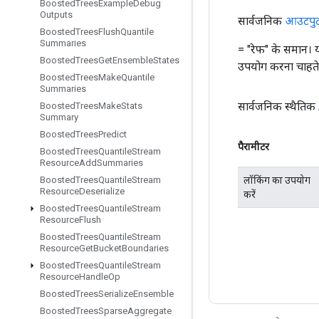
Boosted
Trees
Example
Debug
Outputs
सार्वजनिक
आउटपु
Boosted
Trees
Flush
Quantile
Summaries
= "रेफ" के समान। 
Boosted
Trees
Get
Ensemble
States
उपयोग करना चाहते ह
Boosted
Trees
Make
Quantile
Summaries
सार्वजनिक स्थैतिक
Boosted
Trees
Make
Stats
Summary
Boosted
Trees
Predict
पैरामीटर
Boosted
Trees
Quantile
Stream
Resource
Add
Summaries
लॉकिंग का उपयोग
Boosted
Trees
Quantile
Stream
Resource
Deserialize
करें
Boosted
Trees
Quantile
Stream
Resource
Flush
Boosted
Trees
Quantile
Stream
Resource
Get
Bucket
Boundaries
Boosted
Trees
Quantile
Stream
Resource
Handle
Op
Boosted
Trees
Serialize
Ensemble
Boosted
Trees
Sparse
Aggregate