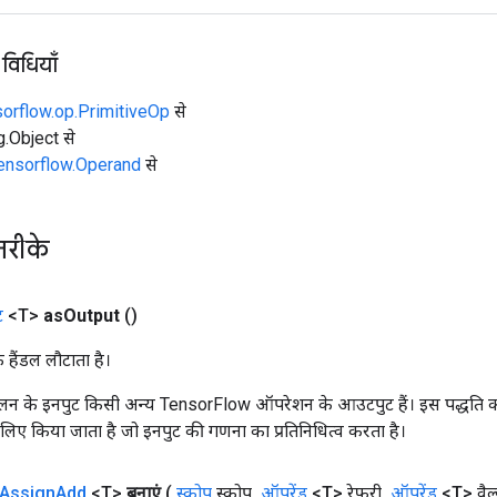
 विधियाँ
sorflow.op.PrimitiveOp
से
ng.Object से
tensorflow.Operand
से
तरीके
ट
<T>
as
Output
()
क हैंडल लौटाता है।
न के इनपुट किसी अन्य TensorFlow ऑपरेशन के आउटपुट हैं। इस पद्धति क
के लिए किया जाता है जो इनपुट की गणना का प्रतिनिधित्व करता है।
Assign
Add
<T>
बनाएं
(
स्कोप
स्कोप
,
ऑपरेंड
<T> रेफरी
,
ऑपरेंड
<T> वैल्