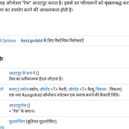
 यह ऑपरेशन "रेफ" आउटपुट करता है। इससे उन परिचालनों को श्रृंखलाबद्ध क
मान का उपयोग करने की आवश्यकता होती है।
Assign
Add
.Options
के लिए वैकल्पिक विशेषताएँ
के
आउटपुट के रूप में
()
टेंसर का प्रतीकात्मक हैंडल लौटाता है।
ें
बनाएं
(
स्कोप
स्कोप,
ऑपरेंड
<T> रेफरी,
ऑपरेंड
<T> वैल्यू,
विकल्प...
विकल्प)
एक नया AssignAdd ऑपरेशन लपेटकर एक क्लास बनाने की फ़ैक्टरी विधि।
आउटपुटरेफ
()
= "रेफ" के समान।
यूज़लॉकिंग
(बूलियन यूज़लॉकिंग)
ons