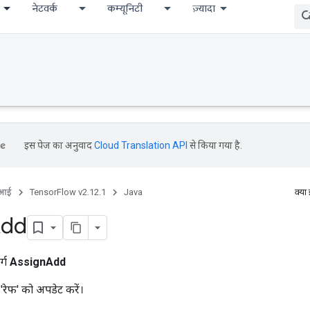
नेटवर्क
कम्यूनिटी
ज़्यादा
इस पेज का अनुवाद
Cloud Translation API
से किया गया है.
ीआई
TensorFlow v2.12.1
Java
क्या
dd
र्ग
AssignAdd
 'रेफ' को अपडेट करें।