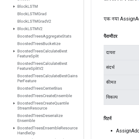
Block
LSTM
Block
LSTMGrad
एक नया AssignAdd
Block
LSTMGrad
V2
Block
LSTMV2
पैरामीटर
Boosted
Trees
Aggregate
Stats
Boosted
Trees
Bucketize
Boosted
Trees
Calculate
Best
दायरा
Feature
Split
Boosted
Trees
Calculate
Best
संदर्भ
Feature
Split
V2
Boosted
Trees
Calculate
Best
Gains
Per
Feature
कीमत
Boosted
Trees
Center
Bias
Boosted
Trees
Create
Ensemble
विकल्प
Boosted
Trees
Create
Quantile
Stream
Resource
Boosted
Trees
Deserialize
रिटर्न
Ensemble
Boosted
Trees
Ensemble
Resource
AssignAdd
Handle
Op