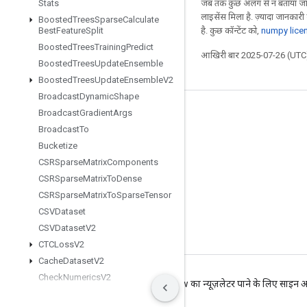
जब तक कुछ अलग से न बताया जाए
Stats
लाइसेंस मिला है. ज़्यादा जानकारी
Boosted
Trees
Sparse
Calculate
है. कुछ कॉन्टेंट को,
numpy lice
Best
Feature
Split
Boosted
Trees
Training
Predict
आखिरी बार 2025-07-26 (UTC)
Boosted
Trees
Update
Ensemble
Boosted
Trees
Update
Ensemble
V2
Broadcast
Dynamic
Shape
Broadcast
Gradient
Args
जुड़े रहें
Broadcast
To
ब्लॉग
Bucketize
फ़ोरम
CSRSparse
Matrix
Components
CSRSparse
Matrix
To
Dense
GitHub
CSRSparse
Matrix
To
Sparse
Tensor
Twitter
CSVDataset
YouTube
CSVDataset
V2
CTCLoss
V2
Cache
Dataset
V2
Check
Numerics
V2
शर्तें
निजता
Manage cookies
TensorFlow का न्यूज़लेटर पाने के लिए साइन अ
Choose
Fastest
Dataset