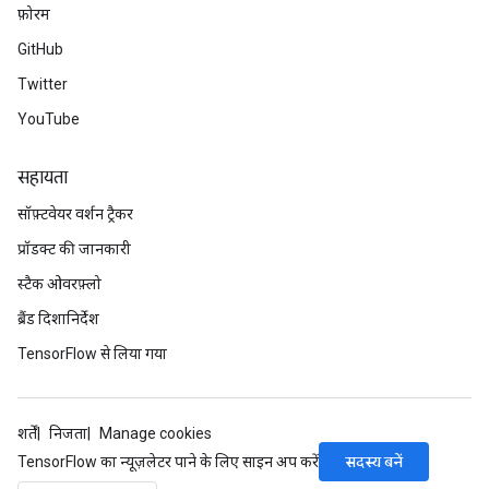
फ़ोरम
source
GitHub
Twitter
leOp
YouTube
सहायता
सॉफ़्टवेयर वर्शन ट्रैकर
प्रॉडक्ट की जानकारी
स्टैक ओवरफ़्लो
ब्रैंड दिशानिर्देश
TensorFlow से लिया गया
शर्तें
निजता
Manage cookies
Flush
सदस्य बनें
TensorFlow का न्यूज़लेटर पाने के लिए साइन अप करें