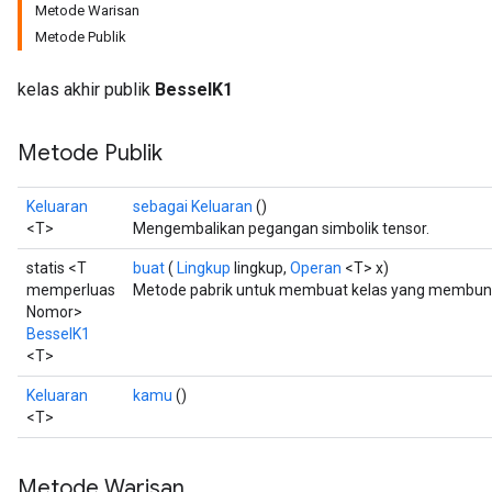
Metode Warisan
Metode Publik
kelas akhir publik
BesselK1
Metode Publik
Keluaran
sebagai Keluaran
()
<T>
Mengembalikan pegangan simbolik tensor.
statis <T
buat
(
Lingkup
lingkup,
Operan
<T> x)
t
memperluas
Metode pabrik untuk membuat kelas yang membung
Nomor>
BesselK1
<T>
Keluaran
kamu
()
<T>
source
Metode Warisan