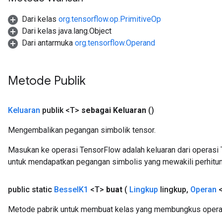
leOp
Dari kelas
org.tensorflow.op.PrimitiveOp
Dari kelas java.lang.Object
Dari antarmuka
org.tensorflow.Operand
Metode Publik
Keluaran
publik <T>
sebagai Keluaran
()
Mengembalikan pegangan simbolik tensor.
Masukan ke operasi TensorFlow adalah keluaran dari operasi 
untuk mendapatkan pegangan simbolis yang mewakili perhitun
Flush
public static
Bessel
K1
<T>
buat
(
Lingkup
lingkup
,
Operan
<
eHandleOp
Metode pabrik untuk membuat kelas yang membungkus opera