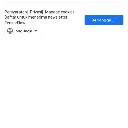
dTensorBatch
Persyaratan
Privasi
Manage cookies
Daftar untuk menerima newsletter
Berlangganan
TensorFlow
rBatch
Batch
atch