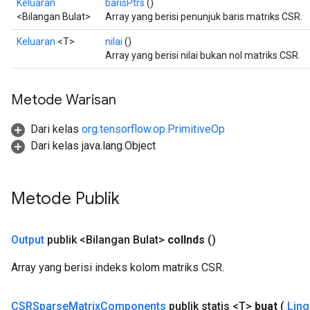
Keluaran
barisPtrs
()
<Bilangan Bulat>
Array yang berisi penunjuk baris matriks CSR.
Keluaran
<T>
nilai
()
Array yang berisi nilai bukan nol matriks CSR.
Metode Warisan
Dari kelas
org.tensorflow.op.PrimitiveOp
Dari kelas java.lang.Object
Metode Publik
Output
publik <Bilangan Bulat>
col
Inds
()
Array yang berisi indeks kolom matriks CSR.
CSRSparse
Matrix
Components
publik statis <T>
buat
(
Lin