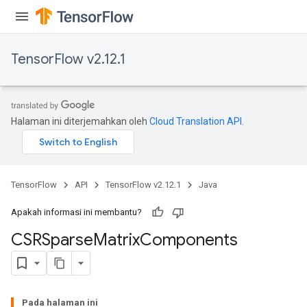
TensorFlow v2.12.1
Flush
eHandleOp
Halaman ini diterjemahkan oleh
Cloud Translation API
.
ureSplit
TensorFlow
API
TensorFlow v2.12.1
Java
Apakah informasi ini membantu?
CSRSparse
Matrix
Components
Pada halaman ini