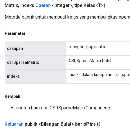
Matrix
,
indeks
Operan
<Integer>
,
tipe Kelas<T>)
Metode pabrik untuk membuat kelas yang membungkus oper
Parameter
ruang lingkup saat ini
cakupan
CSRSparseMatrix batch.
csrSparseMatrix
Indeks dalam kumpulan `csr_spar
indeks
Kembali
contoh baru dari CSRSparseMatrixComponents
Keluaran
publik <Bilangan Bulat>
baris
Ptrs
()