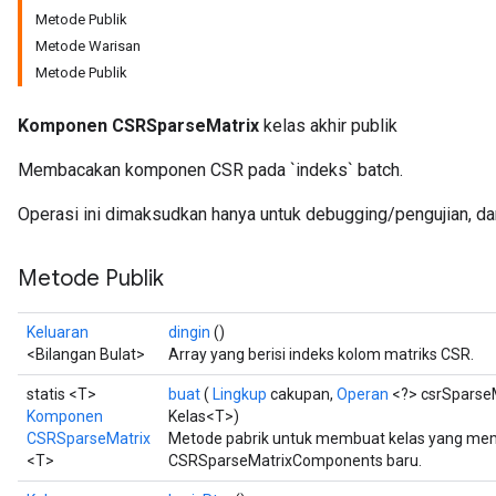
Metode Publik
Metode Warisan
Metode Publik
Komponen CSRSparseMatrix
kelas akhir publik
Membacakan komponen CSR pada `indeks` batch.
Operasi ini dimaksudkan hanya untuk debugging/pengujian, dan
Metode Publik
Keluaran
dingin
()
<Bilangan Bulat>
Array yang berisi indeks kolom matriks CSR.
statis <T>
buat
(
Lingkup
cakupan,
Operan
<?> csrSparseM
Komponen
Kelas<T>)
CSRSparseMatrix
Metode pabrik untuk membuat kelas yang me
<T>
CSRSparseMatrixComponents baru.