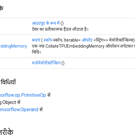
के
आउटपुट के रूप में
()
टेंसर का प्रतीकात्मक हैंडल लौटाता है।
बनाएं
(
स्कोप
स्कोप, Iterable<
ऑपरेंड
<स्ट्रिंग>> मेमोरीकॉन्फ़िग्स)
eddingMemory
एक नया CollateTPUEmbeddingMemory ऑपरेशन लपेटकर एक क्
विधि।
मर्जमेमोरीकॉन्फ़िग
()
 विधियाँ
sorflow.op.PrimitiveOp
से
ng.Object से
tensorflow.Operand
से
तरीके