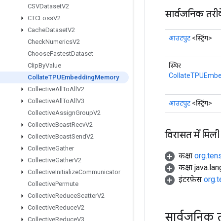
CSVDataset
V2
सार्वजनिक तरी
CTCLoss
V2
Cache
Dataset
V2
आउटपुट
<स्ट्रिंग>
Check
Numerics
V2
Choose
Fastest
Dataset
स्थिर
Clip
By
Value
CollateTPUEmb
Collate
TPUEmbedding
Memory
Collective
All
To
All
V2
Collective
All
To
All
V3
आउटपुट
<स्ट्रिंग>
Collective
Assign
Group
V2
Collective
Bcast
Recv
V2
विरासत में मिली
Collective
Bcast
Send
V2
Collective
Gather
कक्षा
org.ten
Collective
Gather
V2
कक्षा java.la
Collective
Initialize
Communicator
इंटरफ़ेस
org.
Collective
Permute
Collective
Reduce
Scatter
V2
Collective
Reduce
V2
सार्वजनिक 
Collective
Reduce
V3