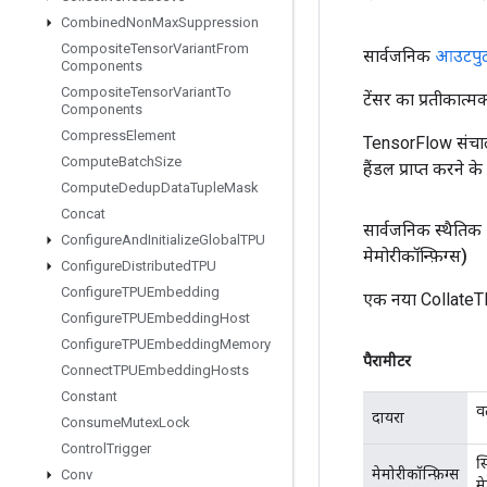
Combined
Non
Max
Suppression
Composite
Tensor
Variant
From
सार्वजनिक
आउटपु
Components
Composite
Tensor
Variant
To
टेंसर का प्रतीकात्म
Components
Compress
Element
TensorFlow संचाल
Compute
Batch
Size
हैंडल प्राप्त करने 
Compute
Dedup
Data
Tuple
Mask
Concat
सार्वजनिक स्थैतिक
Configure
And
Initialize
Global
TPU
मेमोरीकॉन्फ़िग्स)
Configure
Distributed
TPU
Configure
TPUEmbedding
एक नया CollateT
Configure
TPUEmbedding
Host
Configure
TPUEmbedding
Memory
पैरामीटर
Connect
TPUEmbedding
Hosts
Constant
व
दायरा
Consume
Mutex
Lock
Control
Trigger
स्
मेमोरीकॉन्फ़िग्स
Conv
म