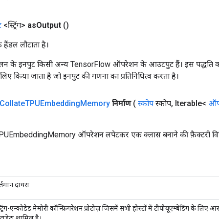
ट
<स्ट्रिंग>
as
Output
()
क हैंडल लौटाता है।
न के इनपुट किसी अन्य TensorFlow ऑपरेशन के आउटपुट हैं। इस पद्धति क
के लिए किया जाता है जो इनपुट की गणना का प्रतिनिधित्व करता है।
Collate
TPUEmbedding
Memory
निर्माण
(
स्कोप
स्कोप
,
Iterable<
ऑपर
PUEmbeddingMemory ऑपरेशन लपेटकर एक क्लास बनाने की फ़ैक्टरी वि
र्तमान दायरा
ट्रिंग-एन्कोडेड मेमोरी कॉन्फ़िगरेशन प्रोटोज़ जिसमें सभी होस्टों में टीपीयूएम्बेडिंग के लिए आ
ेटाडेटा शामिल है।