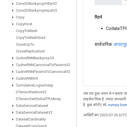
Conv2DBackprop
Filter
V2
Conv2DBackprop
Input
V2
रिटर्न
Copy
Copy
Host
CollateTP
Copy
To
Mesh
Copy
To
Mesh
Grad
सार्वजनिक
आउटपु
Count
Up
To
Cross
Replica
Sum
Cudnn
RNNBackprop
V3
Cudnn
RNNCanonical
To
Params
V2
Cudnn
RNNParams
To
Canonical
V2
Cudnn
RNNV3
Cumulative
Logsumexp
DTensor
Restore
V2
जब तक कुछ अलग से न बताया जाए
DTensor
Set
Global
TPUArray
लाइसेंस मिला है. ज़्यादा जानकारी
है. कुछ कॉन्टेंट को,
numpy lice
Data
Service
Dataset
Data
Service
Dataset
V2
आखिरी बार 2025-07-26 (UTC)
Dataset
Cardinality
Dataset
From
Graph