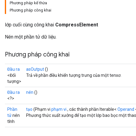
Phương pháp kế thừa
Phương pháp công khai
lớp cuối cùng công khai
CompressElement
Nén một phần tử dữ liệu.
Phương pháp công khai
Đầu ra
asOutput
()
<Đối
Trả về phần điều khiển tượng trưng của một tenxơ.
tượng>
Đầu ra
nén
()
<?>
Phần
tạo
(Phạm vi
phạm vi
, các thành phần Iterable<
Operand
tử
nén
Phương thức xuất xưởng để tạo một lớp bao bọc một tha
tĩnh