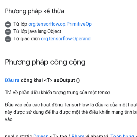
Phương pháp kế thừa
Từ lớp
org.tensorflow.op.PrimitiveOp
Từ lớp java.lang.Object
Từ giao diện
org.tensorflow.Operand
Phương pháp công cộng
Đầu ra
công khai <T>
as
Output
()
Trả về phần điều khiển tượng trưng của một tenxơ.
ryTensorBatch
Đầu vào của các hoạt động TensorFlow là đầu ra của một ho
dTensorBatch
này được sử dụng để thu được một thẻ điều khiển mang tính bi
vào.
public static
Dawsn
<T>
tạo
(
Phạm
vi phạm vi
,
Toán hạng
<