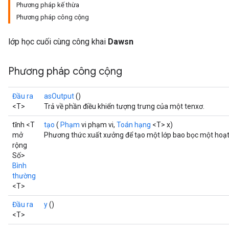
Phương pháp kế thừa
Phương pháp công cộng
lớp học cuối cùng công khai
Dawsn
Phương pháp công cộng
Đầu ra
asOutput
()
<T>
Trả về phần điều khiển tượng trưng của một tenxơ.
tĩnh <T
tạo
(
Phạm
vi phạm vi,
Toán hạng
<T> x)
mở
Phương thức xuất xưởng để tạo một lớp bao bọc một hoạ
rộng
Số>
Bình
thường
<T>
Đầu ra
y
()
<T>