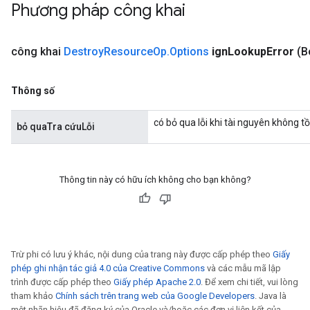
Phương pháp công khai
rBatch
công khai
Destroy
Resource
Op
.
Options
ign
Lookup
Error
(B
Batch
Thông số
atch
có bỏ qua lỗi khi tài nguyên không t
bỏ quaTra cứuLỗi
Thông tin này có hữu ích không cho bạn không?
Trừ phi có lưu ý khác, nội dung của trang này được cấp phép theo
Giấy
phép ghi nhận tác giả 4.0 của Creative Commons
và các mẫu mã lập
trình được cấp phép theo
Giấy phép Apache 2.0
. Để xem chi tiết, vui lòng
tham khảo
Chính sách trên trang web của Google Developers
. Java là
một nhãn hiệu đã đăng ký của Oracle và/hoặc các đơn vị liên kết của