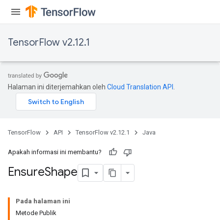
ryTensorBatch
dTensorBatch
TensorFlow v2.12.1
Halaman ini diterjemahkan oleh
Cloud Translation API
.
TensorFlow
API
TensorFlow v2.12.1
Java
rBatch
Apakah informasi ini membantu?
Ensure
Shape
Batch
Pada halaman ini
atch
Metode Publik