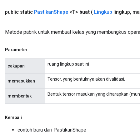
public static
Pastikan
Shape
<T>
buat
(
Lingkup
lingkup
,
ma
Metode pabrik untuk membuat kelas yang membungkus operas
Parameter
ruang lingkup saat ini
cakupan
Tensor, yang bentuknya akan divalidasi.
memasukkan
Bentuk tensor masukan yang diharapkan (mung
membentuk
Kembali
contoh baru dari PastikanShape