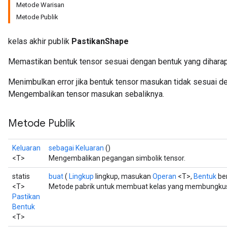
Metode Warisan
Metode Publik
kelas akhir publik
PastikanShape
Memastikan bentuk tensor sesuai dengan bentuk yang dihara
Menimbulkan error jika bentuk tensor masukan tidak sesuai d
Mengembalikan tensor masukan sebaliknya.
Metode Publik
Keluaran
sebagai Keluaran
()
<T>
Mengembalikan pegangan simbolik tensor.
statis
buat
(
Lingkup
lingkup, masukan
Operan
<T>,
Bentuk
be
<T>
Metode pabrik untuk membuat kelas yang membungkus 
Pastikan
Bentuk
<T>