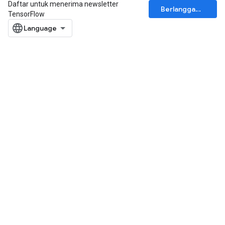
Daftar untuk menerima newsletter
Berlangganan
TensorFlow
rs
mParameters
rs
Parameters
rParameters
Parameters
ters
arameters
meters
rs
tDescentParameters