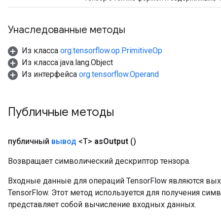
Унаследованные методы
Из класса
org.tensorflow.op.PrimitiveOp
Из класса java.lang.Object
Из интерфейса
org.tensorflow.Operand
Публичные методы
публичный
вывод
<T>
as
Output
()
Возвращает символический дескриптор тензора.
Входные данные для операций TensorFlow являются вы
TensorFlow. Этот метод используется для получения сим
представляет собой вычисление входных данных.