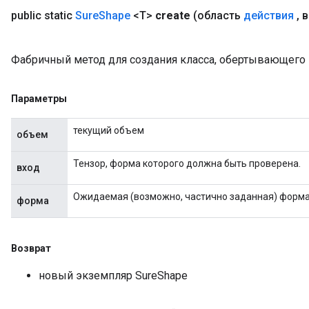
public static
Sure
Shape
<T>
create
(область
действия
,
в
Фабричный метод для создания класса, обертывающего
Параметры
текущий объем
объем
Тензор, форма которого должна быть проверена.
вход
Ожидаемая (возможно, частично заданная) форма 
форма
Возврат
новый экземпляр SureShape