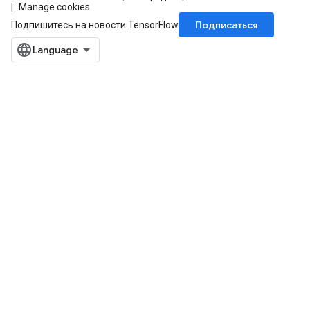
Manage cookies
Подписаться
Подпишитесь на новости TensorFlow
rs
mParameters
rs
Parameters
rParameters
Parameters
ters
arameters
meters
rs
tDescentParameters