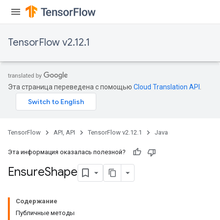
ryTensorBatch
dTensorBatch
TensorFlow v2.12.1
Эта страница переведена с помощью
Cloud Translation API
.
TensorFlow
API, API
TensorFlow v2.12.1
Java
rBatch
Эта информация оказалась полезной?
Ensure
Shape
Batch
Содержание
atch
Публичные методы