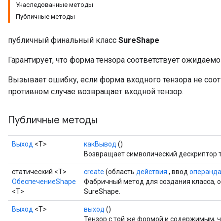
Унаследованные методы
Публичные методы
публичный финальный класс
SureShape
Гарантирует, что форма тензора соответствует ожидаем
Вызывает ошибку, если форма входного тензора не соот
противном случае возвращает входной тензор.
Публичные методы
Выход
<Т>
какВывод
()
Возвращает символический дескриптор т
статический <T>
create
(область
действия
, ввод
операнд
ОбеспечениеShape
Фабричный метод для создания класса,
<T>
SureShape.
Выход
<Т>
выход
()
Тензор с той же формой и содержимым, ч