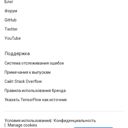
Блог
Форум
rs
GitHub
mParameters
Twitter
rs
Parameters
YouTube
rParameters
Поддержка
Parameters
Система отслеживания ошибок
ters
arameters
Примечания к выпускам
meters
Сайт Stack Overflow
rs
Правила использования бренда
tDescentParameters
Указать TensorFlow как источник
Условия использования
Конфиденциальность
Manage cookies