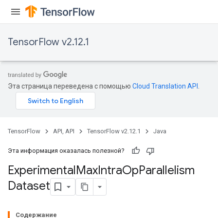
TensorFlow v2.12.1
Эта страница переведена с помощью
Cloud Translation API
.
TensorFlow
API, API
TensorFlow v2.12.1
Java
Эта информация оказалась полезной?
Experimental
Max
Intra
Op
Parallelism
Dataset
Содержание