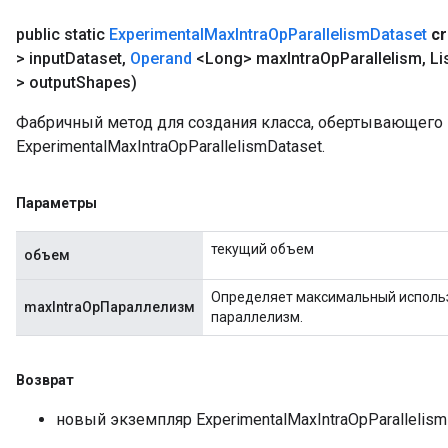
public static
Experimental
Max
Intra
Op
Parallelism
Dataset
cr
> input
Dataset
,
Operand
<Long> max
Intra
Op
Parallelism
,
Li
> output
Shapes)
Фабричный метод для создания класса, обертывающег
ExperimentalMaxIntraOpParallelismDataset.
Параметры
текущий объем
объем
Определяет максимальный исполь
maxIntraOpПараллелизм
параллелизм.
Возврат
новый экземпляр ExperimentalMaxIntraOpParallelism