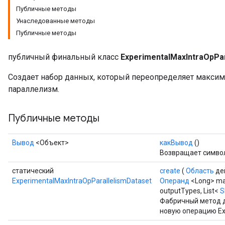
Публичные методы
Унаследованные методы
Публичные методы
публичный финальный класс
ExperimentalMaxIntraOpPar
Создает набор данных, который переопределяет макс
параллелизм.
Публичные методы
Вывод
<Объект>
какВывод
()
Возвращает символ
статический
create
(
Область
де
ExperimentalMaxIntraOpParallelismDataset
Операнд
<Long> max
outputTypes, List<
S
Фабричный метод д
новую операцию Exp