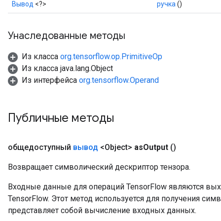
Вывод
<?>
ручка
()
Унаследованные методы
Из класса
org.tensorflow.op.PrimitiveOp
Из класса java.lang.Object
Из интерфейса
org.tensorflow.Operand
Публичные методы
общедоступный
вывод
<Object>
as
Output
()
Возвращает символический дескриптор тензора.
Входные данные для операций TensorFlow являются вы
TensorFlow. Этот метод используется для получения сим
представляет собой вычисление входных данных.