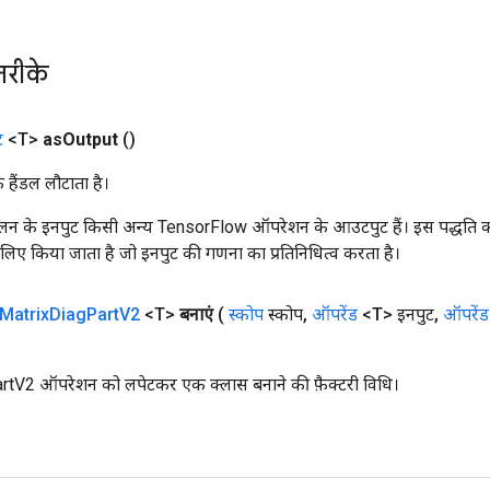
तरीके
ट
<T>
as
Output
()
क हैंडल लौटाता है।
न के इनपुट किसी अन्य TensorFlow ऑपरेशन के आउटपुट हैं। इस पद्धति क
के लिए किया जाता है जो इनपुट की गणना का प्रतिनिधित्व करता है।
Matrix
Diag
Part
V2
<T>
बनाएं
(
स्कोप
स्कोप
,
ऑपरेंड
<T> इनपुट
,
ऑपरेंड
tV2 ऑपरेशन को लपेटकर एक क्लास बनाने की फ़ैक्टरी विधि।