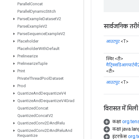
Parallel
Concat
Parallel
Dynamic
Stitch
Parse
Example
Dataset
V2
सार्वजनिक तरी
Parse
Example
V2
Parse
Sequence
Example
V2
आउटपुट
<T>
Placeholder
Placeholder
With
Default
Prelinearize
स्थिर <टी>
Prelinearize
Tuple
मैट्रिक्सडिआगपार्टवी
<टी>
Print
Private
Thread
Pool
Dataset
आउटपुट
<T>
Prod
Quantize
And
Dequantize
V4
Quantize
And
Dequantize
V4Grad
विरासत में मिली
Quantized
Concat
Quantized
Concat
V2
कक्षा
org.ten
Quantized
Conv2DAnd
Relu
कक्षा java.la
Quantized
Conv2DAnd
Relu
And
Requantize
इंटरफ़ेस
org.