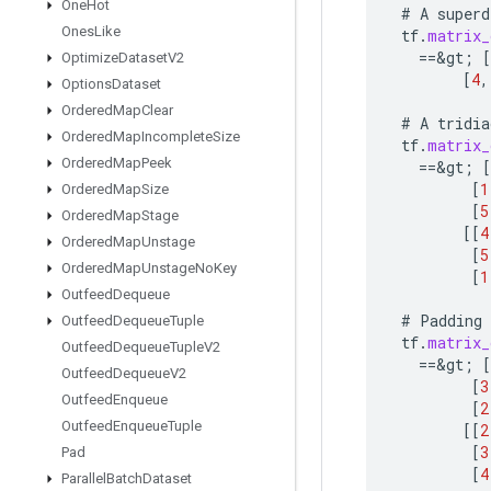
One
Hot
#
A
superd
Ones
Like
tf
.
matrix_
==
&
gt
;
[
Optimize
Dataset
V2
[
4
,
Options
Dataset
Ordered
Map
Clear
#
A
tridia
Ordered
Map
Incomplete
Size
tf
.
matrix_
Ordered
Map
Peek
==
&
gt
;
[
[
1
Ordered
Map
Size
[
5
Ordered
Map
Stage
[[
4
Ordered
Map
Unstage
[
5
Ordered
Map
Unstage
No
Key
[
1
Outfeed
Dequeue
#
Padding
Outfeed
Dequeue
Tuple
tf
.
matrix_
Outfeed
Dequeue
Tuple
V2
==
&
gt
;
[
Outfeed
Dequeue
V2
[
3
Outfeed
Enqueue
[
2
Outfeed
Enqueue
Tuple
[[
2
[
3
Pad
[
4
Parallel
Batch
Dataset