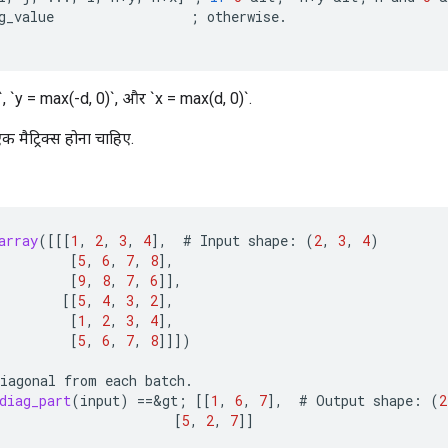
g_value
;
otherwise
.
`, `y = max(-d, 0)`, और `x = max(d, 0)`.
 मैट्रिक्स होना चाहिए.
array
(
[[[
1
,
2
,
3
,
4
]
,
#
Input
shape
:
(
2
,
3
,
4
)
[
5
,
6
,
7
,
8
]
,
[
9
,
8
,
7
,
6
]]
,
[[
5
,
4
,
3
,
2
]
,
[
1
,
2
,
3
,
4
]
,
[
5
,
6
,
7
,
8
]]]
)
iagonal
from
each
batch
.
diag_part
(
input
)
==
&
gt
;
[[
1
,
6
,
7
]
,
#
Output
shape
:
(
2
[
5
,
2
,
7
]]