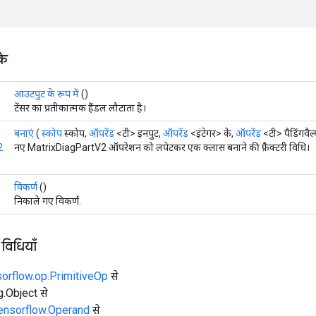
के
आउटपुट के रूप में
()
टेंसर का प्रतीकात्मक हैंडल लौटाता है।
बनाएं
(
स्कोप
स्कोप,
ऑपरेंड
<टी> इनपुट,
ऑपरेंड
<इंटेगर> के,
ऑपरेंड
<टी> पैडिंगवैल्
2
नए MatrixDiagPartV2 ऑपरेशन को लपेटकर एक क्लास बनाने की फ़ैक्टरी विधि।
विकर्ण
()
निकाले गए विकर्ण.
 विधियाँ
sorflow.op.PrimitiveOp
से
ng.Object से
tensorflow.Operand
से