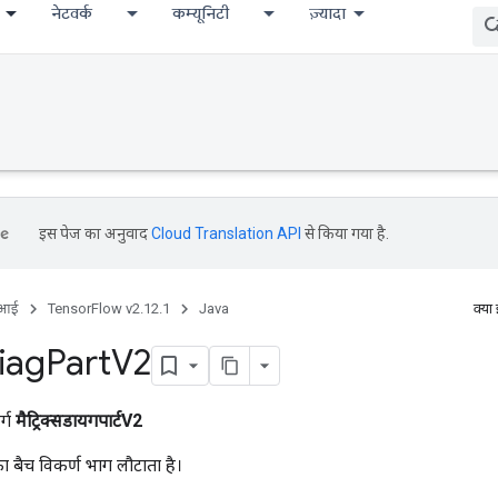
नेटवर्क
कम्यूनिटी
ज़्यादा
इस पेज का अनुवाद
Cloud Translation API
से किया गया है.
ीआई
TensorFlow v2.12.1
Java
क्या
iag
Part
V2
र्ग
मैट्रिक्सडायगपार्टV2
ा बैच विकर्ण भाग लौटाता है।