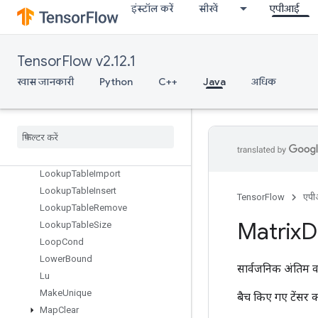
इंस्टॉल करें
सीखें
एपीआई
LoadTPUEmbeddingFrequencyEstimatorParameters
LoadTPUEmbeddingMDLAdagradLightParameters
LoadTPUEmbeddingMomentumParameters
TensorFlow v2.12.1
LoadTPUEmbeddingProximalAdagradParameters
LoadTPUEmbeddingProximalYogiParameters
खास जानकारी
Python
C++
Java
अधिक
LoadTPUEmbeddingRMSPropParameters
Load
TPUEmbedding
Stochastic
Gradient
Descent
Parameters
Lookup
Table
Export
Lookup
Table
Find
Lookup
Table
Import
Lookup
Table
Insert
TensorFlow
एप
Lookup
Table
Remove
Matrix
D
Lookup
Table
Size
Loop
Cond
Lower
Bound
सार्वजनिक अंतिम व
Lu
Make
Unique
बैच किए गए टेंसर क
Map
Clear