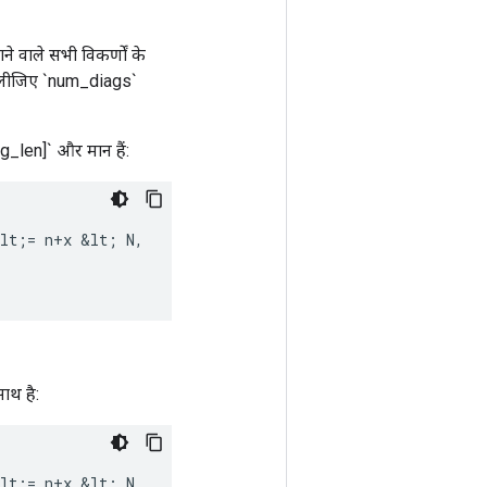
ने वाले सभी विकर्णों के
न लीजिए `num_diags`
g_len]` और मान हैं:
lt
;
=
n
+
x
&
lt
;
N
,
ाथ है:
lt
;
=
n
+
x
&
lt
;
N
,