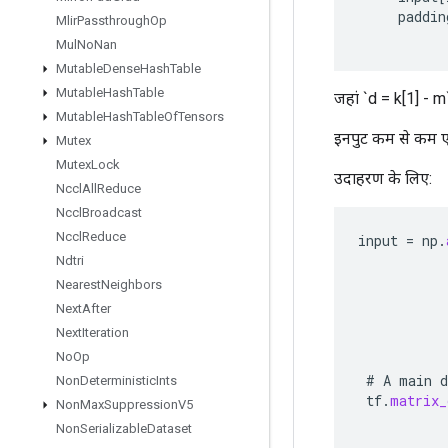
paddin
Mlir
Passthrough
Op
Mul
No
Nan
Mutable
Dense
Hash
Table
Mutable
Hash
Table
जहां `d = k[1] - m
Mutable
Hash
Table
Of
Tensors
इनपुट कम से कम एक
Mutex
Mutex
Lock
उदाहरण के लिए:
Nccl
All
Reduce
Nccl
Broadcast
Nccl
Reduce
input
=
np
.
Ndtri
Nearest
Neighbors
Next
After
Next
Iteration
No
Op
#
A
main
d
Non
Deterministic
Ints
tf
.
matrix_
Non
Max
Suppression
V5
Non
Serializable
Dataset