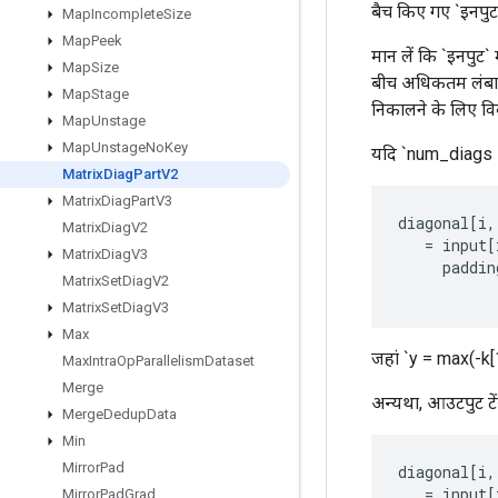
बैच किए गए `इनपुट` 
Map
Incomplete
Size
Map
Peek
मान लें कि `इनपुट` 
Map
Size
बीच अधिकतम लंबाई
Map
Stage
निकालने के लिए विक
Map
Unstage
Map
Unstage
No
Key
यदि `num_diags ==
Matrix
Diag
Part
V2
Matrix
Diag
Part
V3
diagonal
[
i
,
Matrix
Diag
V2
=
input
[
Matrix
Diag
V3
paddin
Matrix
Set
Diag
V2
Matrix
Set
Diag
V3
Max
जहां `y = max(-k[1
Max
Intra
Op
Parallelism
Dataset
Merge
अन्यथा, आउटपुट टें
Merge
Dedup
Data
Min
Mirror
Pad
diagonal
[
i
,
=
input
[
Mirror
Pad
Grad