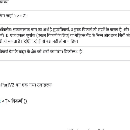
 दायरा
 टेंसर जहां `r >= 2`।
ऑफसेट। सकारात्मक मान का अर्थ है सुपरविकर्ण, 0 मुख्य विकर्ण को संदर्भित करता है, और
। `k` एक एकल पूर्णांक (एकल विकर्ण के लिए) या मैट्रिक्स बैंड के निम्न और उच्च सिरों को निर
ी हो सकता है। `k[0]` `k[1]` से बड़ा नहीं होना चाहिए।
ट विकर्ण बैंड के बाहर के क्षेत्र को भरने का मान। डिफ़ॉल्ट 0 है.
gPartV2 का एक नया उदाहरण
ट
<T>
विकर्ण
()