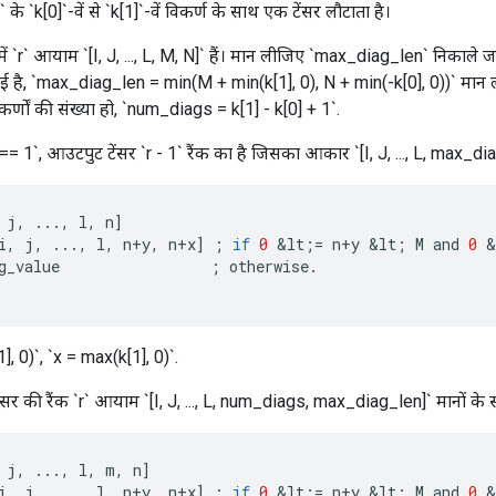
के `k[0]`-वें से `k[1]`-वें विकर्ण के साथ एक टेंसर लौटाता है।
में `r` आयाम `[I, J, ..., L, M, N]` हैं। मान लीजिए `max_diag_len` निकाले जा
 है, `max_diag_len = min(M + min(k[1], 0), N + min(-k[0], 0))` मा
र्णों की संख्या हो, `num_diags = k[1] - k[0] + 1`.
 1`, आउटपुट टेंसर `r - 1` रैंक का है जिसका आकार `[I, J, ..., L, max_dia
j
,
...,
l
,
n
]
i
,
j
,
...,
l
,
n
+
y
,
n
+
x
]
;
if
0
&
lt
;
=
n
+
y
&
lt
;
M
and
0
&
g_value
;
otherwise
.
], 0)`, `x = max(k[1], 0)`.
सर की रैंक `r` आयाम `[I, J, ..., L, num_diags, max_diag_len]` मानों के स
j
,
...,
l
,
m
,
n
]
i
,
j
,
...,
l
,
n
+
y
,
n
+
x
]
;
if
0
&
lt
;
=
n
+
y
&
lt
;
M
and
0
&