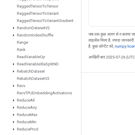
Ragged
Tensor
To
Tensor
Ragged
Tensor
To
Variant
Ragged
Tensor
To
Variant
Gradient
Random
Dataset
V2
जब तक कुछ अलग से न बताया जाए
Random
Index
Shuffle
लाइसेंस मिला है. ज़्यादा जानकारी
Range
है. कुछ कॉन्टेंट को,
numpy lice
Rank
Read
Variable
Op
आखिरी बार 2025-07-26 (UTC)
Read
Variable
Xla
Split
ND
Rebatch
Dataset
Rebatch
Dataset
V2
जुड़े रहें
Recv
Recv
TPUEmbedding
Activations
ब्लॉग
Reduce
All
फ़ोरम
Reduce
Any
GitHub
Reduce
Max
Reduce
Min
Twitter
Reduce
Prod
YouTube