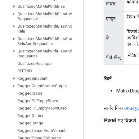
वर्तमान
दायरा
Quantized
Mat
Mul
With
Bias
Quantized
Mat
Mul
With
Bias
And
रैंक `r`
इनपुट
Dequantize
Quantized
Mat
Mul
With
Bias
And
Relu
विकर्ण 
के
उपविकर्ण
Quantized
Mat
Mul
With
Bias
And
Relu
And
Requantize
एक जोड़
Quantized
Mat
Mul
With
Bias
And
निर्दिष्
Requantize
पैडिंगवैल्यू
Quantized
Reshape
RFFTND
रिटर्न
Ragged
Bincount
Ragged
Count
Sparse
Output
MatrixDia
Ragged
Cross
Ragged
Fill
Empty
Rows
सार्वजनिक
आउटपु
Ragged
Fill
Empty
Rows
Grad
Ragged
Gather
निकाले गए विकर्ण.
Ragged
Range
Ragged
Tensor
From
Variant
Ragged
Tensor
To
Sparse