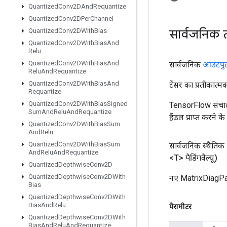
Quantized
Conv2DAnd
Requantize
Quantized
Conv2DPer
Channel
सार्वजनिक 
Quantized
Conv2DWith
Bias
Quantized
Conv2DWith
Bias
And
Relu
Quantized
Conv2DWith
Bias
And
सार्वजनिक
आउटपु
Relu
And
Requantize
Quantized
Conv2DWith
Bias
And
टेंसर का प्रतीकात्म
Requantize
Quantized
Conv2DWith
Bias
Signed
TensorFlow संचाल
Sum
And
Relu
And
Requantize
हैंडल प्राप्त करने 
Quantized
Conv2DWith
Bias
Sum
And
Relu
Quantized
Conv2DWith
Bias
Sum
सार्वजनिक स्थैतिक
And
Relu
And
Requantize
<T> पैडिंगवैल्यू)
Quantized
Depthwise
Conv2D
Quantized
Depthwise
Conv2DWith
नए MatrixDiagPar
Bias
Quantized
Depthwise
Conv2DWith
Bias
And
Relu
पैरामीटर
Quantized
Depthwise
Conv2DWith
Bias
And
Relu
And
Requantize