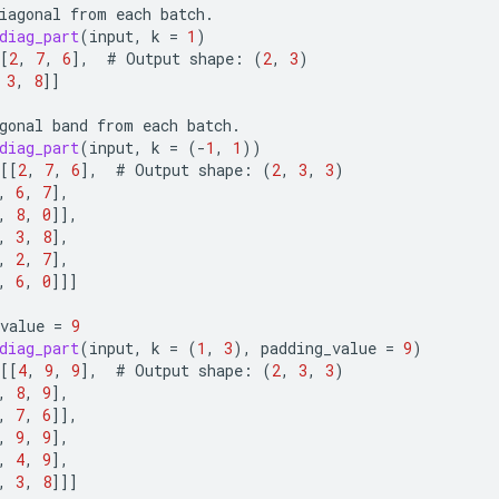
iagonal
from
each
batch
.
diag_part
(
input
,
k
=
1
)
[
2
,
7
,
6
]
,
#
Output
shape
:
(
2
,
3
)
3
,
8
]]
gonal
band
from
each
batch
.
diag_part
(
input
,
k
=
(
-
1
,
1
))
[[
2
,
7
,
6
]
,
#
Output
shape
:
(
2
,
3
,
3
)
,
6
,
7
]
,
,
8
,
0
]]
,
,
3
,
8
]
,
,
2
,
7
]
,
,
6
,
0
]]]
value
=
9
diag_part
(
input
,
k
=
(
1
,
3
),
padding_value
=
9
)
[[
4
,
9
,
9
]
,
#
Output
shape
:
(
2
,
3
,
3
)
,
8
,
9
]
,
,
7
,
6
]]
,
,
9
,
9
]
,
,
4
,
9
]
,
,
3
,
8
]]]