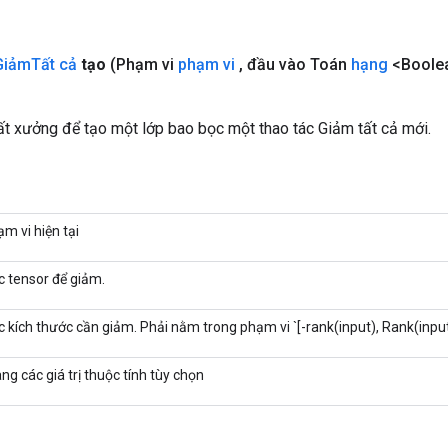
Giảm
Tất cả
tạo
(Phạm vi
phạm vi
,
đầu vào Toán
hạng
<Boole
t xưởng để tạo một lớp bao bọc một thao tác Giảm tất cả mới.
m vi hiện tại
c tensor để giảm.
 kích thước cần giảm. Phải nằm trong phạm vi `[-rank(input), Rank(input
g các giá trị thuộc tính tùy chọn