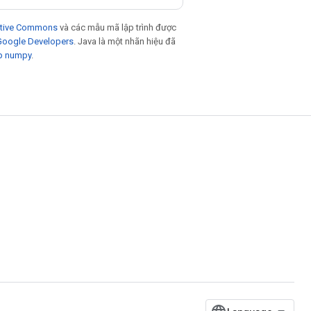
eative Commons
và các mẫu mã lập trình được
 Google Developers
. Java là một nhãn hiệu đã
p numpy
.