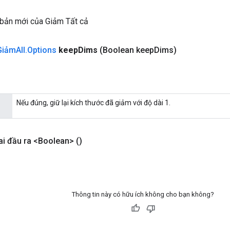
 bản mới của Giảm Tất cả
Giảm
All
.
Options
keep
Dims
(Boolean keep
Dims)
Nếu đúng, giữ lại kích thước đã giảm với độ dài 1.
i đầu ra <Boolean>
()
Thông tin này có hữu ích không cho bạn không?