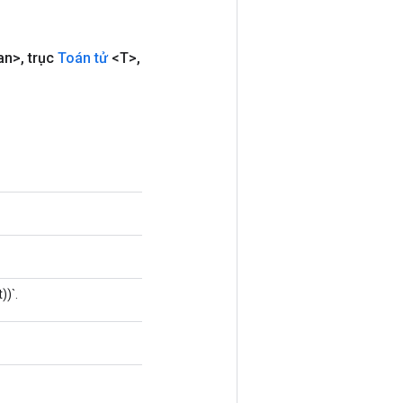
an>
,
trục
Toán tử
<T>
,
))`.