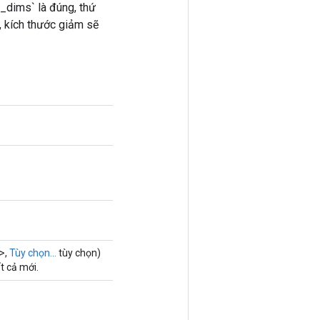
p_dims` là đúng, thứ
, kích thước giảm sẽ
>,
Tùy chọn...
tùy chọn)
t cả mới.