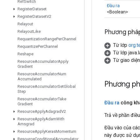
Ref
Switch
Đầu ra
Register
Dataset
<Boolean>
Register
Dataset
V2
Relayout
Phương pháp
Relayout
Like
Requantization
Range
Per
Channel
Từ lớp
org.t
Requantize
Per
Channel
Từ lớp java.
Reshape
Từ giao diệ
Resource
Accumulator
Apply
Gradient
Resource
Accumulator
Num
Accumulated
Phương ph
Resource
Accumulator
Set
Global
Step
Resource
Accumulator
Take
Đầu ra
công kh
Gradient
Resource
Apply
Adagrad
V2
Trả về phần điều
Resource
Apply
Adam
With
Amsgrad
Đầu vào của các
Resource
Apply
Keras
Momentum
này được sử dụng
Resource
Conditional
Accumulator