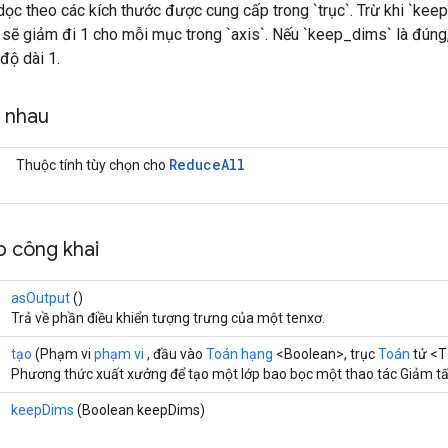
ọc theo các kích thước được cung cấp trong `trục`. Trừ khi `kee
 sẽ giảm đi 1 cho mỗi mục trong `axis`. Nếu `keep_dims` là đúng
độ dài 1.
g nhau
Reduce
All
Thuộc tính tùy chọn cho
 công khai
asOutput
()
Trả về phần điều khiển tượng trưng của một tenxơ.
tạo
(Phạm vi
phạm vi
, đầu vào
Toán hạng
<Boolean>, trục
Toán
tử <T
Phương thức xuất xưởng để tạo một lớp bao bọc một thao tác Giảm tấ
keepDims
(Boolean keepDims)