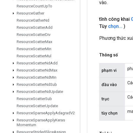
vào.
Resource
Count
Up
To
Resource
Gather
tĩnh công khai
Resource
Gather
Nd
Tùy
chọn
.
.
.
)
Resource
Scatter
Add
Resource
Scatter
Div
Phương thức xuấ
Resource
Scatter
Max
Resource
Scatter
Min
Thông số
Resource
Scatter
Mul
Resource
Scatter
Nd
Add
phạ
phạm vi
Resource
Scatter
Nd
Max
Resource
Scatter
Nd
Min
Cá
đầu vào
Resource
Scatter
Nd
Sub
Resource
Scatter
Nd
Update
Các
trục
Resource
Scatter
Sub
Resource
Scatter
Update
man
tùy chọn
Resource
Sparse
Apply
Adagrad
V2
Resource
Sparse
Apply
Keras
Momentum
Resource
Strided
Slice
Assign