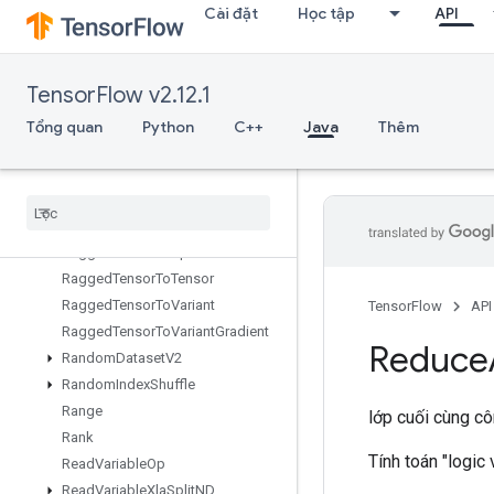
Cài đặt
Học tập
API
RFFTND
RaggedBincount
RaggedCountSparseOutput
TensorFlow v2.12.1
RaggedCross
RaggedFillEmptyRows
Tổng quan
Python
C++
Java
Thêm
RaggedFillEmptyRowsGrad
Ragged
Gather
Ragged
Range
Ragged
Tensor
From
Variant
Ragged
Tensor
To
Sparse
Ragged
Tensor
To
Tensor
Ragged
Tensor
To
Variant
TensorFlow
API
Ragged
Tensor
To
Variant
Gradient
Reduce
Random
Dataset
V2
Random
Index
Shuffle
Range
lớp cuối cùng c
Rank
Tính toán "logic
Read
Variable
Op
Read
Variable
Xla
Split
ND