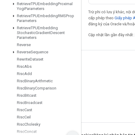
Retrieve
TPUEmbedding
Proximal
Yogi
Parameters
Trừ phi có lưu ý khác, nội
Retrieve
TPUEmbedding
RMSProp
cấp phép theo
Giấy phép 
Parameters
đăng ký của Oracle và/hoặc
Retrieve
TPUEmbedding
Stochastic
Gradient
Descent
Cập nhật lần gần đây nhất:
Parameters
Reverse
Reverse
Sequence
Rewrite
Dataset
Giữ liên lạc
Risc
Abs
Blog
Risc
Add
Risc
Binary
Arithmetic
Diễn đàn
Risc
Binary
Comparison
GitHub
Risc
Bitcast
Twitter
Risc
Broadcast
Risc
Cast
YouTube
Risc
Ceil
Risc
Cholesky
Risc
Concat