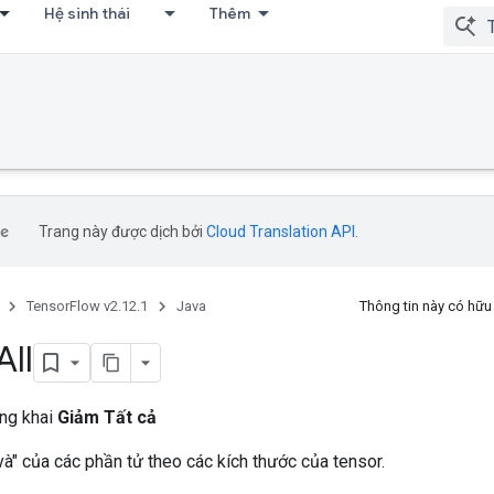
Hệ sinh thái
Thêm
Trang này được dịch bởi
Cloud Translation API
.
TensorFlow v2.12.1
Java
Thông tin này có hữ
All
ông khai
Giảm Tất cả
 và" của các phần tử theo các kích thước của tensor.