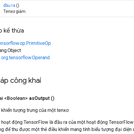
đầu ra
()
Tenxơ giảm.
 kế thừa
ensorflow.op.PrimitiveOp
lang.Object
n
org.tensorflow.Operand
áp công khai
ai <Boolean>
as
Output
()
 khiển tượng trưng của một tenxơ.
 hoạt động TensorFlow là đầu ra của một hoạt động TensorFlow
 để thu được một thẻ điều khiển mang tính biểu tượng đại diện c