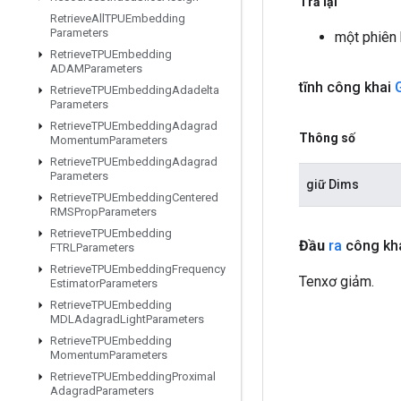
Trả lại
Retrieve
All
TPUEmbedding
Parameters
một phiên
Retrieve
TPUEmbedding
ADAMParameters
tĩnh công khai
Retrieve
TPUEmbedding
Adadelta
Parameters
Retrieve
TPUEmbedding
Adagrad
Thông số
Momentum
Parameters
Retrieve
TPUEmbedding
Adagrad
Parameters
giữ Dims
Retrieve
TPUEmbedding
Centered
RMSProp
Parameters
Retrieve
TPUEmbedding
Đầu
ra
công kha
FTRLParameters
Retrieve
TPUEmbedding
Frequency
Tenxơ giảm.
Estimator
Parameters
Retrieve
TPUEmbedding
MDLAdagrad
Light
Parameters
Retrieve
TPUEmbedding
Momentum
Parameters
Retrieve
TPUEmbedding
Proximal
Adagrad
Parameters