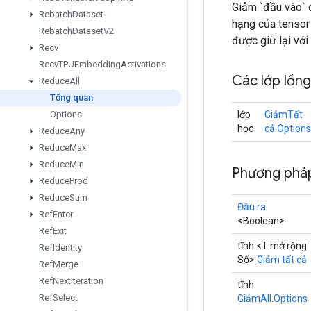
Giảm `đầu vào` d
Rebatch
Dataset
hạng của tensor
Rebatch
Dataset
V2
được giữ lại với 
Recv
Recv
TPUEmbedding
Activations
Các lớp lồn
Reduce
All
Tổng quan
lớp
GiảmTất
Options
học
cả.Options
Reduce
Any
Reduce
Max
Reduce
Min
Phương pháp
Reduce
Prod
Reduce
Sum
Đầu ra
Ref
Enter
<Boolean>
Ref
Exit
tĩnh <T mở rộng
Ref
Identity
Số>
Giảm tất cả
Ref
Merge
Ref
Next
Iteration
tĩnh
Ref
Select
GiảmAll.Options