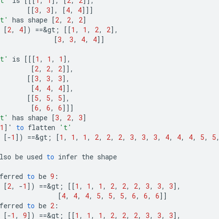
t'
is
[[[
1
,
1
]
,
[
2
,
2
]]
,
[[
3
,
3
]
,
[
4
,
4
]]]
t'
has
shape
[
2
,
2
,
2
]
[
2
,
4
]
)
==
&
gt
;
[[
1
,
1
,
2
,
2
]
,
[
3
,
3
,
4
,
4
]]
t'
is
[[[
1
,
1
,
1
]
,
[
2
,
2
,
2
]]
,
[[
3
,
3
,
3
]
,
[
4
,
4
,
4
]]
,
[[
5
,
5
,
5
]
,
[
6
,
6
,
6
]]]
t'
has
shape
[
3
,
2
,
3
]
1
]
'
to
flatten
't'
[-
1
]
)
==
&
gt
;
[
1
,
1
,
1
,
2
,
2
,
2
,
3
,
3
,
3
,
4
,
4
,
4
,
5
,
5
lso
be
used
to
infer
the
shape
ferred
to
be
9
:
[
2
,
-
1
]
)
==
&
gt
;
[[
1
,
1
,
1
,
2
,
2
,
2
,
3
,
3
,
3
]
,
[
4
,
4
,
4
,
5
,
5
,
5
,
6
,
6
,
6
]]
ferred
to
be
2
:
[-
1
,
9
]
)
==
&
gt
;
[[
1
,
1
,
1
,
2
,
2
,
2
,
3
,
3
,
3
]
,