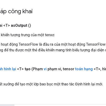
áp công khai
ai <T>
as
Output
()
 khiển tượng trưng của một tenxơ.
 hoạt động TensorFlow là đầu ra của một hoạt động TensorFlow
 để thu được một thẻ điều khiển mang tính biểu tượng đại diện c
h hình lại
<T>
tạo
(Phạm
vi
phạm vi
,
tensor
toán hạng
<T>
,
hì
t xưởng để tạo một lớp bao bọc một thao tác Định hình lại mới.