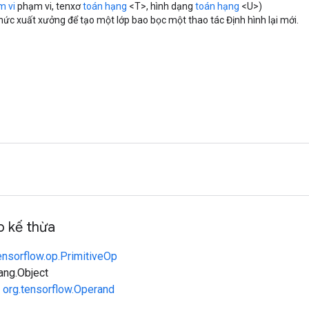
m vi
phạm vi, tenxơ
toán hạng
<T>, hình dạng
toán hạng
<U>)
ức xuất xưởng để tạo một lớp bao bọc một thao tác Định hình lại mới.
 kế thừa
ensorflow.op.PrimitiveOp
lang.Object
n
org.tensorflow.Operand