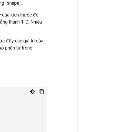
ạng `shape`.
ớc của kích thước đó
hẳng thành 1-D. Nhiều
ứa đầy các giá trị của
số phần tử trong