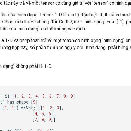
o tác này trả về một tensor có cùng giá trị với `tensor` có hình d
ần của `hình dạng` tensor 1-D là giá trị đặc biệt -1, thì kích thư
o tổng kích thước không đổi. Cụ thể, một `hình dạng` của `[-1]` p
hần của `hình dạng` có thể không xác định.
 là 1-D và phép toán trả về một tenxơ có hình dạng `hình dạng` ch
trường hợp này, số phần tử được ngụ ý bởi `hình dạng` phải bằng 
nh dạng` không phải là 1-D.
t'
is
[
1
,
2
,
3
,
4
,
5
,
6
,
7
,
8
,
9
]
t'
has
shape
[
9
]
[
3
,
3
]
)
==
&
gt
;
[[
1
,
2
,
3
]
,
[
4
,
5
,
6
]
,
[
7
,
8
,
9
]]