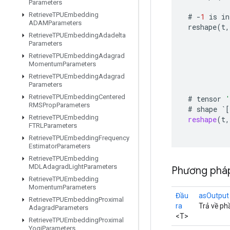
Parameters
Retrieve
TPUEmbedding
#
-
1
is
in
ADAMParameters
reshape
(
t
,
Retrieve
TPUEmbedding
Adadelta
Parameters
Retrieve
TPUEmbedding
Adagrad
Momentum
Parameters
Retrieve
TPUEmbedding
Adagrad
Parameters
Retrieve
TPUEmbedding
Centered
#
tensor
'
RMSProp
Parameters
#
shape
`
[
Retrieve
TPUEmbedding
reshape
(
t
,
FTRLParameters
Retrieve
TPUEmbedding
Frequency
Estimator
Parameters
Retrieve
TPUEmbedding
MDLAdagrad
Light
Parameters
Phương pháp
Retrieve
TPUEmbedding
Momentum
Parameters
Đầu
asOutput
Retrieve
TPUEmbedding
Proximal
ra
Trả về ph
Adagrad
Parameters
<T>
Retrieve
TPUEmbedding
Proximal
Yogi
Parameters