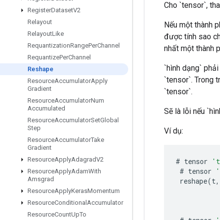
Cho `tensor`, tha
Register
Dataset
V2
Relayout
Nếu một thành ph
Relayout
Like
được tính sao ch
Requantization
Range
Per
Channel
nhất một thành p
Requantize
Per
Channel
`hình dạng` phải
Reshape
`tensor`. Trong 
Resource
Accumulator
Apply
Gradient
`tensor`.
Resource
Accumulator
Num
Accumulated
Sẽ là lỗi nếu `hì
Resource
Accumulator
Set
Global
Step
Ví dụ:
Resource
Accumulator
Take
Gradient
Resource
Apply
Adagrad
V2
#
tensor
'
#
tensor
'
Resource
Apply
Adam
With
Amsgrad
reshape
(
t
,
Resource
Apply
Keras
Momentum
Resource
Conditional
Accumulator
Resource
Count
Up
To