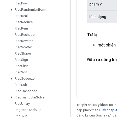
Risc
Pow
phạm vi
Risc
Random
Uniform
Risc
Real
hình dạng
Risc
Reduce
Risc
Rem
Trả lại
Risc
Reshape
Risc
Reverse
một phiên 
Risc
Scatter
Risc
Shape
Đầu ra công kh
Risc
Sign
Risc
Slice
Risc
Sort
Risc
Squeeze
Risc
Sub
Risc
Transpose
Risc
Triangular
Solve
Risc
Unary
Trừ phi có lưu ý khác, nội
Rng
Read
And
Skip
cấp phép theo
Giấy phép 
đăng ký của Oracle và/hoặc
Rng
Skip