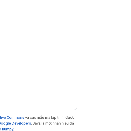
eative Commons
và các mẫu mã lập trình được
 Google Developers
. Java là một nhãn hiệu đã
p numpy
.