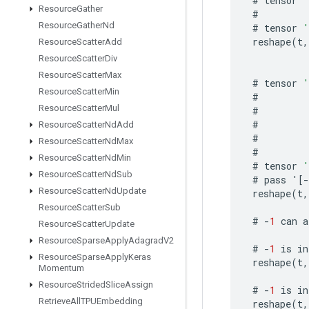
#
tensor
'
Resource
Gather
#
Resource
Gather
Nd
#
tensor
'
reshape
(
t
,
Resource
Scatter
Add
Resource
Scatter
Div
Resource
Scatter
Max
#
tensor
'
Resource
Scatter
Min
#
Resource
Scatter
Mul
#
#
Resource
Scatter
Nd
Add
#
Resource
Scatter
Nd
Max
#
Resource
Scatter
Nd
Min
#
tensor
'
Resource
Scatter
Nd
Sub
#
pass
'
[-
Resource
Scatter
Nd
Update
reshape
(
t
,
Resource
Scatter
Sub
#
-
1
can
a
Resource
Scatter
Update
Resource
Sparse
Apply
Adagrad
V2
#
-
1
is
in
Resource
Sparse
Apply
Keras
reshape
(
t
,
Momentum
Resource
Strided
Slice
Assign
#
-
1
is
in
Retrieve
All
TPUEmbedding
reshape
(
t
,