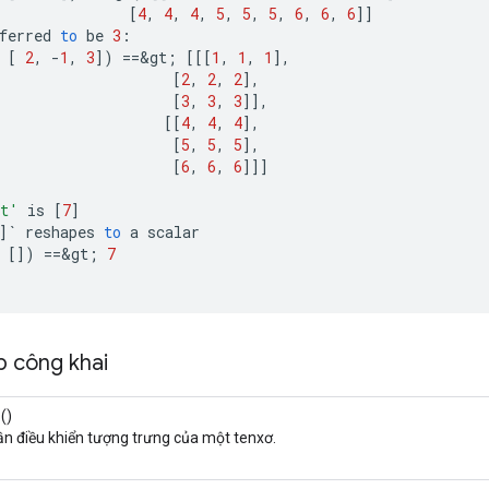
[
4
,
4
,
4
,
5
,
5
,
5
,
6
,
6
,
6
]]
ferred
to
be
3
:
[
2
,
-
1
,
3
]
)
==
&
gt
;
[[[
1
,
1
,
1
]
,
[
2
,
2
,
2
]
,
[
3
,
3
,
3
]]
,
[[
4
,
4
,
4
]
,
[
5
,
5
,
5
]
,
[
6
,
6
,
6
]]]
t'
is
[
7
]
]
`
reshapes
to
a
scalar
[]
)
==
&
gt
;
7
 công khai
()
ần điều khiển tượng trưng của một tenxơ.