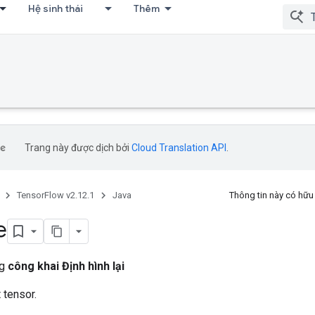
Hệ sinh thái
Thêm
Trang này được dịch bởi
Cloud Translation API
.
TensorFlow v2.12.1
Java
Thông tin này có hữ
e
ng
công khai Định hình lại
 tensor.