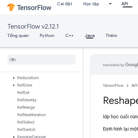
Cài đặt
Học tập
API
ReadVariableXlaSplitND
RebatchDataset
RebatchDatasetV2
TensorFlow v2.12.1
Recv
RecvTPUEmbeddingActivations
Tổng quan
Python
C++
Java
Thêm
ReduceAll
Reduce
Any
Reduce
Max
Reduce
Min
Reduce
Prod
Reduce
Sum
Ref
Enter
TensorFlow
API
Ref
Exit
Reshap
Ref
Identity
Ref
Merge
Ref
Next
Iteration
lớp học cuối cù
Ref
Select
Định hình lại một
Ref
Switch
Register
Dataset