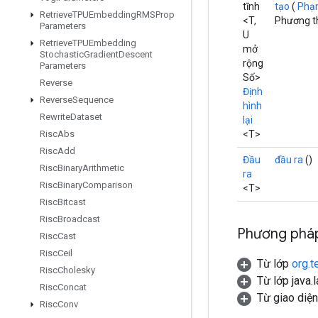
tĩnh
tạo
(
Phạ
Retrieve
TPUEmbedding
RMSProp
<T,
Phương th
Parameters
U
Retrieve
TPUEmbedding
mở
Stochastic
Gradient
Descent
rộng
Parameters
Số>
Reverse
Định
Reverse
Sequence
hình
Rewrite
Dataset
lại
<T>
Risc
Abs
Risc
Add
Đầu
đầu ra
()
Risc
Binary
Arithmetic
ra
Risc
Binary
Comparison
<T>
Risc
Bitcast
Risc
Broadcast
Phương pháp
Risc
Cast
Risc
Ceil
Từ lớp
org.t
Risc
Cholesky
Từ lớp java.
Risc
Concat
Từ giao diệ
Risc
Conv