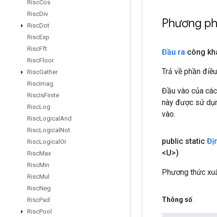
Risc
Cos
Risc
Div
Phương ph
Risc
Dot
Risc
Exp
Risc
Fft
Đầu ra
công kh
Risc
Floor
Trả về phần điều
Risc
Gather
Risc
Imag
Đầu vào của các
Risc
Is
Finite
này được sử dụng
Risc
Log
vào.
Risc
Logical
And
Risc
Logical
Not
public static
Địn
Risc
Logical
Or
<U>)
Risc
Max
Risc
Min
Phương thức xuấ
Risc
Mul
Risc
Neg
Thông số
Risc
Pad
Risc
Pool