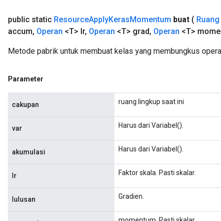
public static
Resource
Apply
Keras
Momentum
buat
(
Ruang 
accum
,
Operan
<T> lr
,
Operan
<T> grad
,
Operan
<T> mome
Metode pabrik untuk membuat kelas yang membungkus oper
Parameter
ruang lingkup saat ini
cakupan
Harus dari Variabel().
var
Harus dari Variabel().
akumulasi
Faktor skala. Pasti skalar.
lr
Gradien.
lulusan
momentum. Pasti skalar.