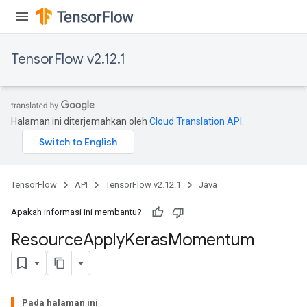
TensorFlow v2.12.1
Halaman ini diterjemahkan oleh
Cloud Translation API
.
TensorFlow
API
TensorFlow v2.12.1
Java
Apakah informasi ini membantu?
Resource
Apply
Keras
Momentum
Pada halaman ini