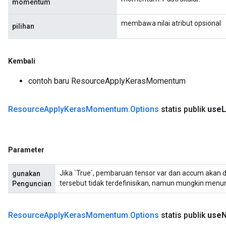
momentum
membawa nilai atribut opsional
pilihan
Kembali
contoh baru ResourceApplyKerasMomentum
Resource
Apply
Keras
Momentum
.
Options
statis publik
use
L
Parameter
Jika `True`, pembaruan tensor var dan accum akan dili
gunakan
tersebut tidak terdefinisikan, namun mungkin menun
Penguncian
Resource
Apply
Keras
Momentum
.
Options
statis publik
use
N