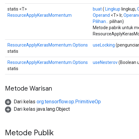
m
statis <T>
buat
(
Lingkup
lingkup,
ResourceApplyKerasMomentum
Operand
<T> lr,
Operan
Pilihan...
pilihan)
Metode pabrik untuk 
rs
ResourceApplyKerasM
eters
ntumParameters
ResourceApplyKerasMomentum.Options
useLocking
(penguncia
statis
ters
ropParameters
ResourceApplyKerasMomentum.Options
useNesterov
(Boolean 
s
statis
atorParameters
ghtParameters
Metode Warisan
meters
adParameters
Dari kelas
org.tensorflow.op.PrimitiveOp
rameters
Dari kelas java.lang.Object
eters
ientDescentParameters
Metode Publik