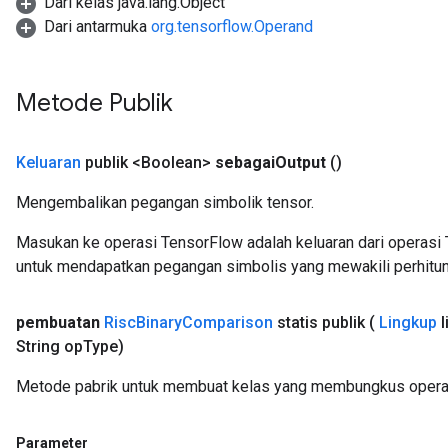
Dari kelas java.lang.Object
Dari antarmuka
org.tensorflow.Operand
Metode Publik
Keluaran
publik <Boolean>
sebagai
Output
()
Mengembalikan pegangan simbolik tensor.
Masukan ke operasi TensorFlow adalah keluaran dari operasi 
untuk mendapatkan pegangan simbolis yang mewakili perhitun
pembuatan
Risc
Binary
Comparison
statis publik
(
Lingkup
l
String op
Type)
Metode pabrik untuk membuat kelas yang membungkus operas
Parameter