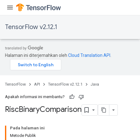
eters
ntumParameters
ters
TensorFlow v2.12.1
ropParameters
s
atorParameters
ghtParameters
Halaman ini diterjemahkan oleh
Cloud Translation API
.
meters
adParameters
rameters
eters
TensorFlow
API
TensorFlow v2.12.1
Java
ientDescentParameters
Apakah informasi ini membantu?
Risc
Binary
Comparison
Pada halaman ini
Metode Publik