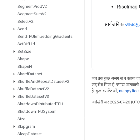
RiscImag 
Segment
Prod
V2
Segment
Sum
V2
Select
V2
सार्वजनिक
आउटपु
Send
Send
TPUEmbedding
Gradients
Set
Diff1d
Set
Size
Shape
Shape
N
Shard
Dataset
जब तक कुछ अलग से न बताया जाए
Shuffle
And
Repeat
Dataset
V2
लाइसेंस मिला है. ज़्यादा जानकारी
Shuffle
Dataset
V2
है. कुछ कॉन्टेंट को,
numpy lice
Shuffle
Dataset
V3
आखिरी बार 2025-07-26 (UTC)
Shutdown
Distributed
TPU
Shutdown
TPUSystem
Size
Skipgram
जुड़े रहें
Sleep
Dataset