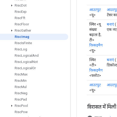
Risc
Dot
आउटपुट
आउटपुट 
Risc
Exp
<यू>
टेंसर क
Risc
Fft
स्थिर <यू
बनाएं
(
Risc
Floor
संख्या
एक नए 
Risc
Gather
बढ़ाता है,
Risc
Imag
टी>
Risc
Is
Finite
रिस्कइमैग
Risc
Log
<यू>
Risc
Logical
And
स्थिर
बनाएं
(
Risc
Logical
Not
<टी>
डिफ़ॉल
Risc
Logical
Or
रिस्कइमैग
Risc
Max
<फ्लोट>
Risc
Min
आउटपुट
आउटपु
Risc
Mul
<यू>
Risc
Neg
Risc
Pad
विरासत में मिली
Risc
Pool
Risc
Pow