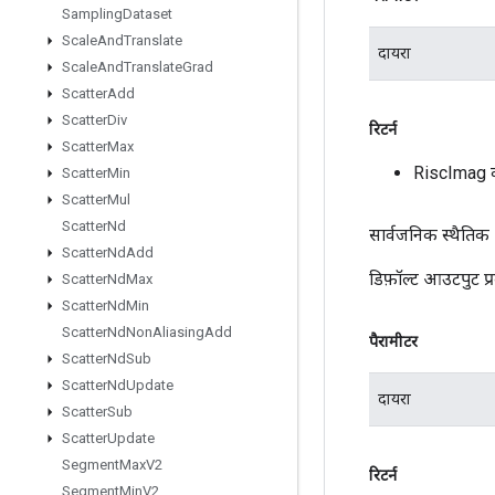
Sampling
Dataset
Scale
And
Translate
दायरा
Scale
And
Translate
Grad
Scatter
Add
Scatter
Div
रिटर्न
Scatter
Max
RiscImag 
Scatter
Min
Scatter
Mul
Scatter
Nd
सार्वजनिक स्थैतिक
Scatter
Nd
Add
डिफ़ॉल्ट आउटपुट 
Scatter
Nd
Max
Scatter
Nd
Min
Scatter
Nd
Non
Aliasing
Add
पैरामीटर
Scatter
Nd
Sub
Scatter
Nd
Update
दायरा
Scatter
Sub
Scatter
Update
Segment
Max
V2
रिटर्न
Segment
Min
V2