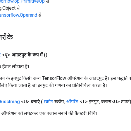
sorflow.op.PrimitiveOp
से
ng.Object से
tensorflow.Operand
से
तरीके
ट
<यू>
आउटपुट के रूप में
()
क हैंडल लौटाता है।
न के इनपुट किसी अन्य TensorFlow ऑपरेशन के आउटपुट हैं। इस पद्धति क
के लिए किया जाता है जो इनपुट की गणना का प्रतिनिधित्व करता है।
Risc
Imag
<U>
बनाएं
(
स्कोप
स्कोप
,
ऑपरेंड
<T> इनपुट
,
क्लास<U> टाउट
परेशन को लपेटकर एक क्लास बनाने की फ़ैक्टरी विधि।