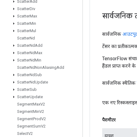
Scatter
Add
Scatter
Div
सार्वजनिक 
Scatter
Max
Scatter
Min
Scatter
Mul
सार्वजनिक
आउटपु
Scatter
Nd
Scatter
Nd
Add
टेंसर का प्रतीकात्म
Scatter
Nd
Max
TensorFlow संचाल
Scatter
Nd
Min
हैंडल प्राप्त करने 
Scatter
Nd
Non
Aliasing
Add
Scatter
Nd
Sub
Scatter
Nd
Update
सार्वजनिक स्थैतिक
Scatter
Sub
Scatter
Update
एक नए रिस्कस्लाइ
Segment
Max
V2
Segment
Min
V2
Segment
Prod
V2
पैरामीटर
Segment
Sum
V2
Select
V2
दायरा