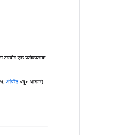
ा उपयोग एक प्रतीकात्मक
ंभ
,
ऑपरेंड
<यू> आकार)