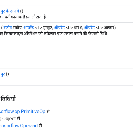
ुट के रूप में
()
 का प्रतीकात्मक हैंडल लौटाता है।
ं
(
स्कोप
स्कोप,
ऑपरेंड
<T> इनपुट,
ऑपरेंड
<U> प्रारंभ,
ऑपरेंड
<U> आकार)
ए रिस्कस्लाइस ऑपरेशन को लपेटकर एक क्लास बनाने की फ़ैक्टरी विधि।
पुट
()
 विधियाँ
sorflow.op.PrimitiveOp
से
ng.Object से
tensorflow.Operand
से