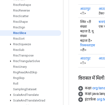
Risc
Reshape
आउटपुट
आउटप
Risc
Reverse
<T>
टेंसर
Risc
Scatter
स्थिर <टी
बनाए
Risc
Shape
संख्या
एक न
Risc
Sign
बढ़ाता है, यू
Risc
Slice
संख्या
Risc
Sort
बढ़ाता है>
Risc
Squeeze
रिस्कस्लाइस
<टी>
Risc
Sub
Risc
Transpose
आउटपुट
आउट
Risc
Triangular
Solve
<T>
Risc
Unary
Rng
Read
And
Skip
विरासत में मिली
Rng
Skip
Roll
कक्षा
org.ten
Sampling
Dataset
कक्षा java.la
Scale
And
Translate
इंटरफ़ेस
org.
Scale
And
Translate
Grad