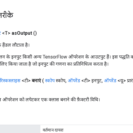
तरीके
ट
<T>
as
Output
()
क हैंडल लौटाता है।
न के इनपुट किसी अन्य TensorFlow ऑपरेशन के आउटपुट हैं। इस पद्धति क
के लिए किया जाता है जो इनपुट की गणना का प्रतिनिधित्व करता है।
रिस्कस्लाइस
<टी>
बनाएं
(
स्कोप
स्कोप
,
ऑपरेंड
<टी> इनपुट
,
ऑपरेंड
<यू> प्रार
स ऑपरेशन को लपेटकर एक क्लास बनाने की फ़ैक्टरी विधि।
वर्तमान दायरा