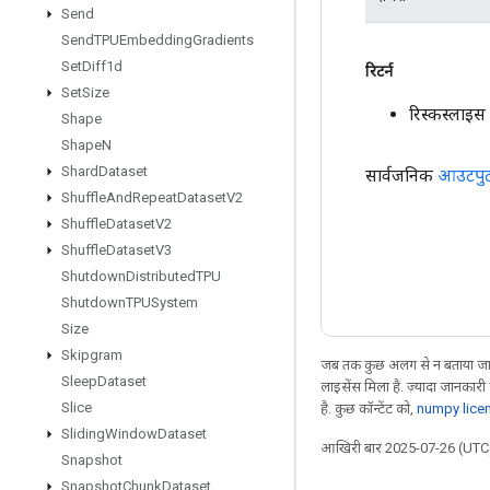
Send
Send
TPUEmbedding
Gradients
Set
Diff1d
रिटर्न
Set
Size
रिस्कस्लाइ
Shape
Shape
N
Shard
Dataset
सार्वजनिक
आउटपु
Shuffle
And
Repeat
Dataset
V2
Shuffle
Dataset
V2
Shuffle
Dataset
V3
Shutdown
Distributed
TPU
Shutdown
TPUSystem
Size
Skipgram
जब तक कुछ अलग से न बताया जाए
Sleep
Dataset
लाइसेंस मिला है. ज़्यादा जानकारी
Slice
है. कुछ कॉन्टेंट को,
numpy lice
Sliding
Window
Dataset
आखिरी बार 2025-07-26 (UTC)
Snapshot
Snapshot
Chunk
Dataset