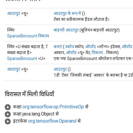
आउटपुट
<यू>
आउटपुट के रूप में
()
टेंसर का प्रतीकात्मक हैंडल लौटाता है।
स्थिर
बाइनरी आउटपुट
(बूलियन बाइनरी आउटपुट)
SparseBincount.विकल्प
स्थिर <U संख्या बढ़ाता है, T
बनाएं
(
स्कोप
स्कोप,
ऑपरेंड
<लॉन्ग> इंडेक्स,
ऑपरेंड
संख्या बढ़ाता है>
आकार,
ऑपरेंड
<यू> वेट,
विकल्प...
विकल्प)
SparseBincount
<U>
एक नया SparseBincount ऑपरेशन लपेटकर एक क्ला
आउटपुट
<यू>
आउटपुट
()
1डी `टेंसर` जिसकी लंबाई `आकार` के बराबर है या 2
विरासत में मिली विधियाँ
कक्षा
org.tensorflow.op.PrimitiveOp
से
कक्षा java.lang.Object से
इंटरफ़ेस
org.tensorflow.Operand
से