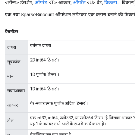
<लॉन्ग> डेंसशेप
,
ऑपरेंड
<T> आकार
,
ऑपरेंड
<U> वेट
,
विकल्प
.
.
.
विकल्प
एक नया SparseBincount ऑपरेशन लपेटकर एक क्लास बनाने की फ़ैक्टर
पैरामीटर
वर्तमान दायरा
दायरा
2D int64 `टेन्सर`।
सूचकांक
1D पूर्णांक `टेन्सर`।
मान
1D int64 `टेन्सर`।
सघनआकार
गैर-नकारात्मक पूर्णांक अदिश `टेन्सर`।
आकार
एक int32, int64, फ्लोट32, या फ्लोट64 `टेन्सर` है जिसका आकार `इनपु
तौल
यह 1 के बराबर सभी भारों के रूप में कार्य करता है।
वैकल्पिक गुण मान रखता है