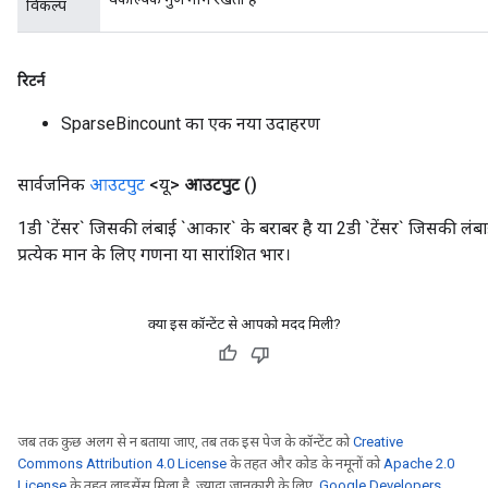
विकल्प
रिटर्न
SparseBincount का एक नया उदाहरण
सार्वजनिक
आउटपुट
<यू>
आउटपुट
()
1डी `टेंसर` जिसकी लंबाई `आकार` के बराबर है या 2डी `टेंसर` जिसकी लंबा
प्रत्येक मान के लिए गणना या सारांशित भार।
क्या इस कॉन्टेंट से आपको मदद मिली?
जब तक कुछ अलग से न बताया जाए, तब तक इस पेज के कॉन्टेंट को
Creative
Commons Attribution 4.0 License
के तहत और कोड के नमूनों को
Apache 2.0
License
के तहत लाइसेंस मिला है. ज़्यादा जानकारी के लिए,
Google Developers