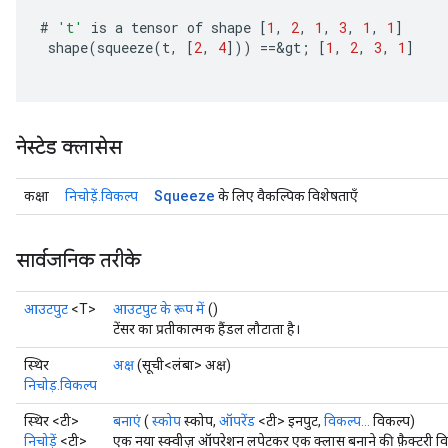
#
't'
is
a
tensor
of
shape
[
1
,
2
,
1
,
3
,
1
,
1
]
shape
(
squeeze
(
t
,
[
2
,
4
]
))
==
&
gt
;
[
1
,
2
,
3
,
1
]
नेस्टेड क्लासेस
Squeeze
कक्षा
निचोड़ें.विकल्प
के लिए वैकल्पिक विशेषताएँ
x
सार्वजनिक तरीके
आउटपुट
<T>
आउटपुट के रूप में
()
टेंसर का प्रतीकात्मक हैंडल लौटाता है।
स्थिर
अक्ष
(सूची<लंबा> अक्ष)
निचोड़.विकल्प
स्थिर <टी>
बनाएं
(
स्कोप
स्कोप,
ऑपरेंड
<टी> इनपुट,
विकल्प...
विकल्प)
निचोड़ें
<टी>
एक नया स्क्वीज़ ऑपरेशन लपेटकर एक क्लास बनाने की फ़ैक्टरी वि