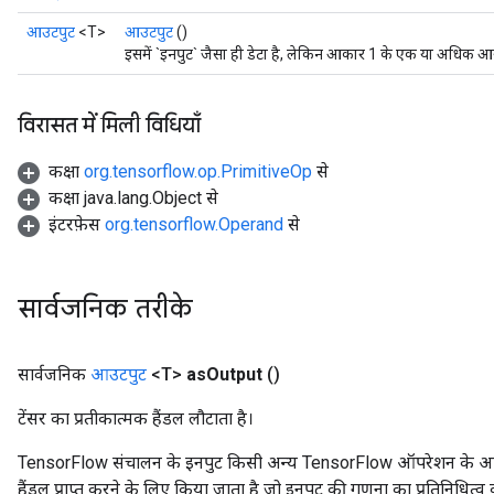
आउटपुट
<T>
आउटपुट
()
इसमें `इनपुट` जैसा ही डेटा है, लेकिन आकार 1 के एक या अधिक आय
विरासत में मिली विधियाँ
कक्षा
org.tensorflow.op.PrimitiveOp
से
कक्षा java.lang.Object से
इंटरफ़ेस
org.tensorflow.Operand
से
सार्वजनिक तरीके
सार्वजनिक
आउटपुट
<T>
as
Output
()
टेंसर का प्रतीकात्मक हैंडल लौटाता है।
TensorFlow संचालन के इनपुट किसी अन्य TensorFlow ऑपरेशन के आउटप
हैंडल प्राप्त करने के लिए किया जाता है जो इनपुट की गणना का प्रतिनिधित्व 