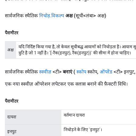
सार्वजनिक स्थैतिक
निचोड़
.
विकल्प
अक्ष
(सूची<लंबा> अक्ष)
पैरामीटर
यदि निर्दिष्ट किया गया है, तो केवल सूचीबद्ध आयामों को निचोड़ता है। आयाम
अक्ष
त्रुटि है जो 1 नहीं है। `[-रैंक(इनपुट), रैंक(इनपुट))` की सीमा में होना चाहिए।
सार्वजनिक स्थैतिक
स्क्वीज़
<टी>
बनाएं
(
स्कोप
स्कोप
,
ऑपरेंड
<टी> इनपुट
,
एक नया स्क्वीज़ ऑपरेशन लपेटकर एक क्लास बनाने की फ़ैक्टरी विधि।
पैरामीटर
वर्तमान दायरा
दायरा
निचोड़ने के लिए `इनपुट`।
इनपुट